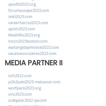
apsdfd2023.org
forumausape2023.com
imkl2023.com
careerfaircsd2023.com
apsth2023.com
MedItRio2023.org
lcicon2023boston.com
waitangidayfestival2022.com
vacancesscolaires2022.com
MEDIA PARTNER II
isth2022.com
p2b2pabi2023-makassar.com
wocfparis2023.org
sinc2023.com
scdlqatar2022-qa.com