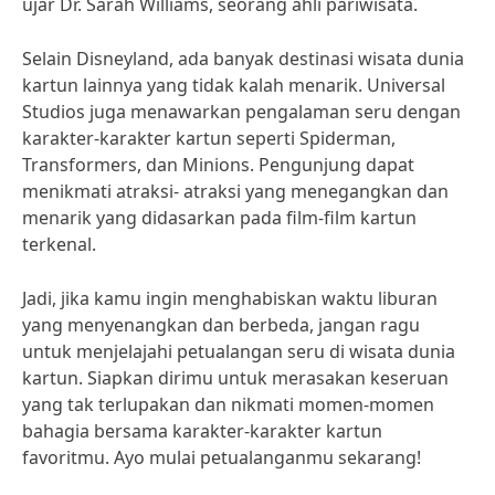
ujar Dr. Sarah Williams, seorang ahli pariwisata.
Selain Disneyland, ada banyak destinasi wisata dunia
kartun lainnya yang tidak kalah menarik. Universal
Studios juga menawarkan pengalaman seru dengan
karakter-karakter kartun seperti Spiderman,
Transformers, dan Minions. Pengunjung dapat
menikmati atraksi- atraksi yang menegangkan dan
menarik yang didasarkan pada film-film kartun
terkenal.
Jadi, jika kamu ingin menghabiskan waktu liburan
yang menyenangkan dan berbeda, jangan ragu
untuk menjelajahi petualangan seru di wisata dunia
kartun. Siapkan dirimu untuk merasakan keseruan
yang tak terlupakan dan nikmati momen-momen
bahagia bersama karakter-karakter kartun
favoritmu. Ayo mulai petualanganmu sekarang!