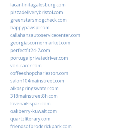
lacantinitagalesburg.com
pizzadeliverybristol.com
greenstarsmogcheck.com
happypawspl.com
callahansautoservicecenter.com
georgiascornermarket.com
perfectfit24-7.com
portugalprivatedriver.com
von-racer.com
coffeeshopcharleston.com
salon104mainstreet.com
alkaspringswater.com
318mainstreet8h.com
lovenailsspari.com
oakberry-kuwait.com
quartzliterary.com
friendsofbroderickpark.com