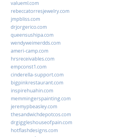
valueml.com
rebeccatorresjewelry.com
jmpbliss.com
drjorgerico.com
queensushipa.com
wendyweimerdds.com
ameri-camp.com
hrsreceivables.com
empconst1.com
cinderella-support.com
bigpinkrestaurant.com
inspirehuahin.com
memmingerspainting.com
jeremypbeasley.com
thesandwichdepotcos.com
drgiggleshouseofpain.com
hotflashdesigns.com