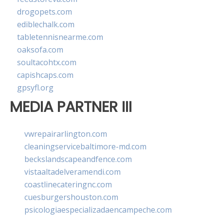
drogopets.com
ediblechalk.com
tabletennisnearme.com
oaksofa.com
soultacohtx.com
capishcaps.com
gpsyfl.org
MEDIA PARTNER III
vwrepairarlington.com
cleaningservicebaltimore-md.com
beckslandscapeandfence.com
vistaaltadelveramendi.com
coastlinecateringnc.com
cuesburgershouston.com
psicologiaespecializadaencampeche.com