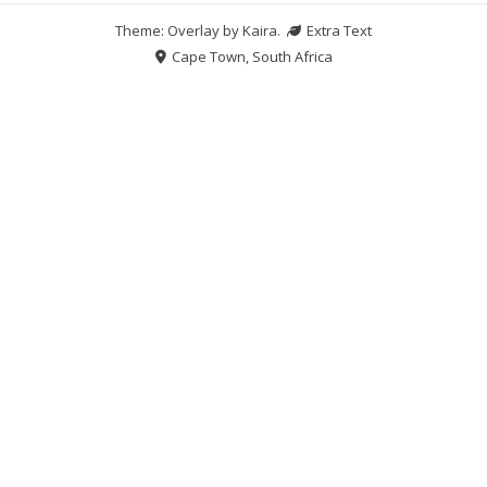
Theme: Overlay by
Kaira
.
Extra Text
Cape Town, South Africa