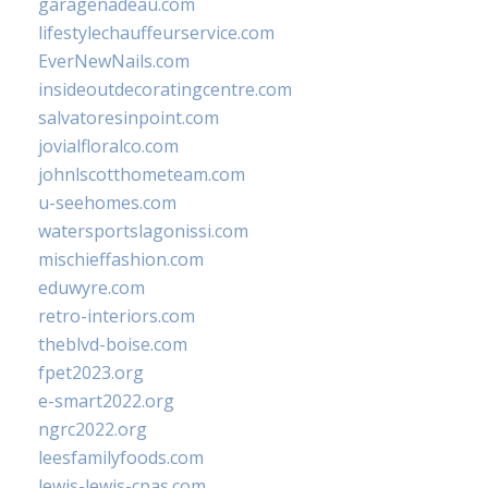
garagenadeau.com
lifestylechauffeurservice.com
EverNewNails.com
insideoutdecoratingcentre.com
salvatoresinpoint.com
jovialfloralco.com
johnlscotthometeam.com
u-seehomes.com
watersportslagonissi.com
mischieffashion.com
eduwyre.com
retro-interiors.com
theblvd-boise.com
fpet2023.org
e-smart2022.org
ngrc2022.org
leesfamilyfoods.com
lewis-lewis-cpas.com