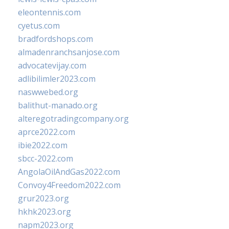
eleontennis.com
cyetus.com
bradfordshops.com
almadenranchsanjose.com
advocatevijay.com
adlibilimler2023.com
naswwebed.org
balithut-manado.org
alteregotradingcompany.org
aprce2022.com
ibie2022.com
sbcc-2022.com
AngolaOilAndGas2022.com
Convoy4Freedom2022.com
grur2023.org
hkhk2023.org
napm2023.org