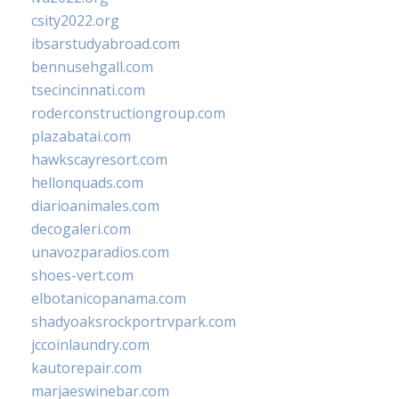
csity2022.org
ibsarstudyabroad.com
bennusehgall.com
tsecincinnati.com
roderconstructiongroup.com
plazabatai.com
hawkscayresort.com
hellonquads.com
diarioanimales.com
decogaleri.com
unavozparadios.com
shoes-vert.com
elbotanicopanama.com
shadyoaksrockportrvpark.com
jccoinlaundry.com
kautorepair.com
marjaeswinebar.com