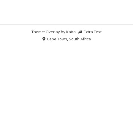
Theme: Overlay by
Kaira
.
Extra Text
Cape Town, South Africa