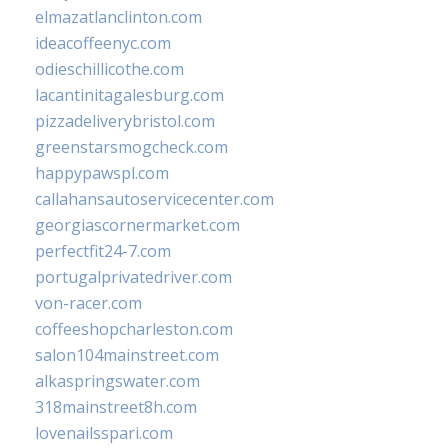
elmazatlanclinton.com
ideacoffeenyc.com
odieschillicothe.com
lacantinitagalesburg.com
pizzadeliverybristol.com
greenstarsmogcheck.com
happypawspl.com
callahansautoservicecenter.com
georgiascornermarket.com
perfectfit24-7.com
portugalprivatedriver.com
von-racer.com
coffeeshopcharleston.com
salon104mainstreet.com
alkaspringswater.com
318mainstreet8h.com
lovenailsspari.com