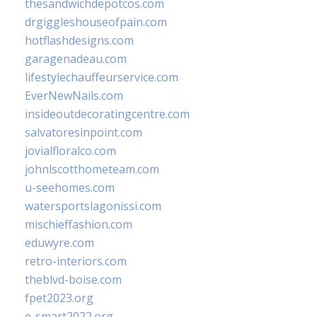
thesandwichdepotcos.com
drgiggleshouseofpain.com
hotflashdesigns.com
garagenadeau.com
lifestylechauffeurservice.com
EverNewNails.com
insideoutdecoratingcentre.com
salvatoresinpoint.com
jovialfloralco.com
johnlscotthometeam.com
u-seehomes.com
watersportslagonissi.com
mischieffashion.com
eduwyre.com
retro-interiors.com
theblvd-boise.com
fpet2023.org
e-smart2022.org