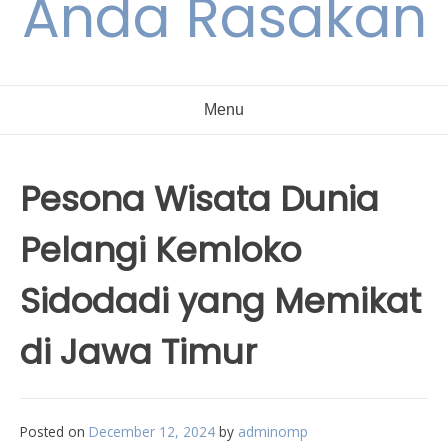
Anda Rasakan
Menu
Pesona Wisata Dunia
Pelangi Kemloko
Sidodadi yang Memikat
di Jawa Timur
Posted on
December 12, 2024
by
adminomp