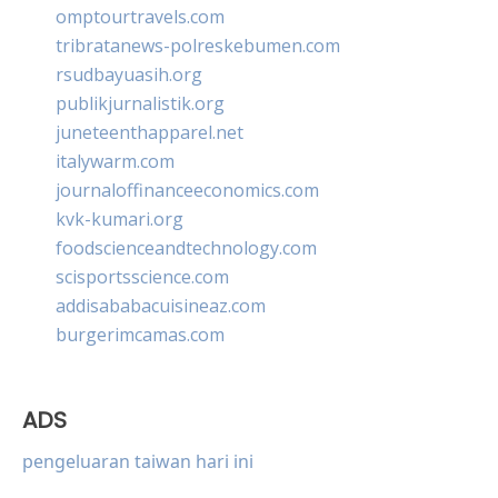
omptourtravels.com
tribratanews-polreskebumen.com
rsudbayuasih.org
publikjurnalistik.org
juneteenthapparel.net
italywarm.com
journaloffinanceeconomics.com
kvk-kumari.org
foodscienceandtechnology.com
scisportsscience.com
addisababacuisineaz.com
burgerimcamas.com
ADS
pengeluaran taiwan hari ini