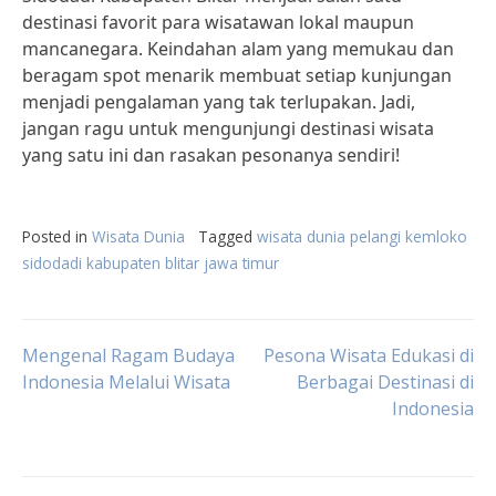
destinasi favorit para wisatawan lokal maupun
mancanegara. Keindahan alam yang memukau dan
beragam spot menarik membuat setiap kunjungan
menjadi pengalaman yang tak terlupakan. Jadi,
jangan ragu untuk mengunjungi destinasi wisata
yang satu ini dan rasakan pesonanya sendiri!
Posted in
Wisata Dunia
Tagged
wisata dunia pelangi kemloko
sidodadi kabupaten blitar jawa timur
Post
Mengenal Ragam Budaya
Pesona Wisata Edukasi di
Indonesia Melalui Wisata
Berbagai Destinasi di
Indonesia
navigation