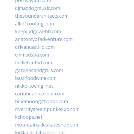
portwayinn.com
djmaddogmusic.com
thesoundarchitects.com
allin1roofing.com
keepjudgewebb.com
anatomyofadventure.com
drivancastillo.com
cmmedspa.com
midletontkd.com
gardensandgrills.com
basilfoodwine.com
nikko-tochigi.net
caribbean-corner.com
bluemoongiftcards.com
rivercitysteampunkexpo.com
kchoops.net
mountainsideskateshop.com
kirtlandcitytavern.com