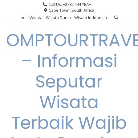
Skip
Call Us: +2782 444 YEAH
to
Cape Town, South Africa
content
Jenis Wisata
Wisata Dunia
Wisata Indonesia
OMPTOURTRAVE
– Informasi
Seputar
Wisata
Terbaik Wajib