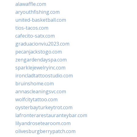
alawaffle.com
aryouthfishing.com
united-basketball.com
tios-tacos.com
cafecito-satx.com
graduacionviu2023.com
pecanjackstogo.com
zengardendayspa.com
sparklejewelryinc.com
ironcladtattoostudio.com
bruinshome.com
annascleaningsvc.com
wolfcitytattoo.com
oysterbayturkeytrot.com
lafronterarestauranteybar.com
lilyandrosetearoom.com
olivesburgberrypatch.com