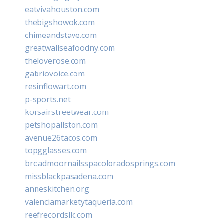
eatvivahouston.com
thebigshowok.com
chimeandstave.com
greatwallseafoodny.com
theloverose.com
gabriovoice.com
resinflowart.com
p-sports.net
korsairstreetwear.com
petshopallston.com
avenue26tacos.com
topgglasses.com
broadmoornailsspacoloradosprings.com
missblackpasadena.com
anneskitchen.org
valenciamarketytaqueria.com
reefrecordsllc.com