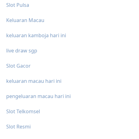
Slot Pulsa
Keluaran Macau
keluaran kamboja hari ini
live draw sgp
Slot Gacor
keluaran macau hari ini
pengeluaran macau hari ini
Slot Telkomsel
Slot Resmi