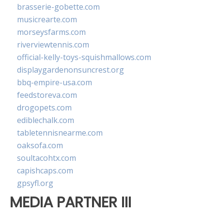
brasserie-gobette.com
musicrearte.com
morseysfarms.com
riverviewtennis.com
official-kelly-toys-squishmallows.com
displaygardenonsuncrest.org
bbq-empire-usa.com
feedstoreva.com
drogopets.com
ediblechalk.com
tabletennisnearme.com
oaksofa.com
soultacohtx.com
capishcaps.com
gpsyfl.org
MEDIA PARTNER III