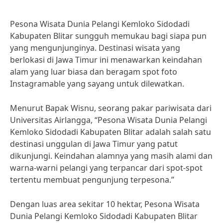
Pesona Wisata Dunia Pelangi Kemloko Sidodadi
Kabupaten Blitar sungguh memukau bagi siapa pun
yang mengunjunginya. Destinasi wisata yang
berlokasi di Jawa Timur ini menawarkan keindahan
alam yang luar biasa dan beragam spot foto
Instagramable yang sayang untuk dilewatkan.
Menurut Bapak Wisnu, seorang pakar pariwisata dari
Universitas Airlangga, “Pesona Wisata Dunia Pelangi
Kemloko Sidodadi Kabupaten Blitar adalah salah satu
destinasi unggulan di Jawa Timur yang patut
dikunjungi. Keindahan alamnya yang masih alami dan
warna-warni pelangi yang terpancar dari spot-spot
tertentu membuat pengunjung terpesona.”
Dengan luas area sekitar 10 hektar, Pesona Wisata
Dunia Pelangi Kemloko Sidodadi Kabupaten Blitar