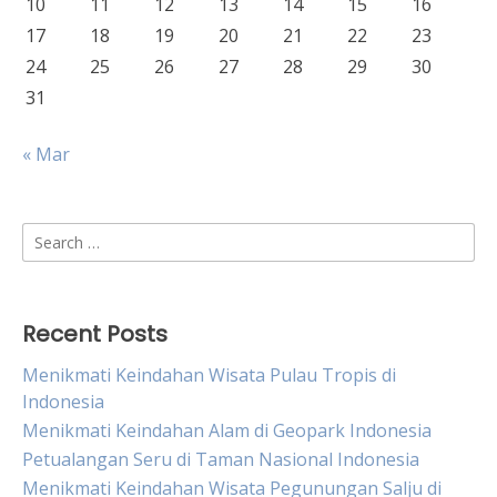
10
11
12
13
14
15
16
17
18
19
20
21
22
23
24
25
26
27
28
29
30
31
« Mar
Search
for:
Recent Posts
Menikmati Keindahan Wisata Pulau Tropis di
Indonesia
Menikmati Keindahan Alam di Geopark Indonesia
Petualangan Seru di Taman Nasional Indonesia
Menikmati Keindahan Wisata Pegunungan Salju di