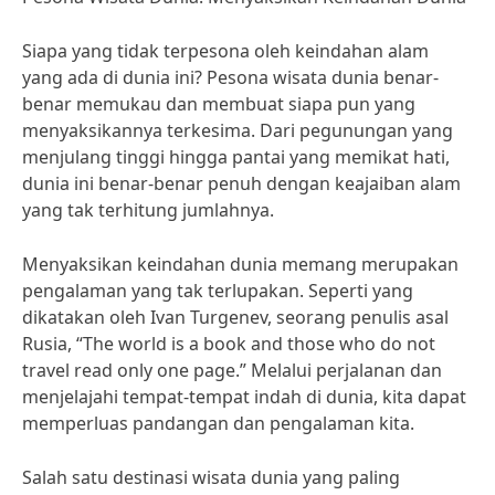
Siapa yang tidak terpesona oleh keindahan alam
yang ada di dunia ini? Pesona wisata dunia benar-
benar memukau dan membuat siapa pun yang
menyaksikannya terkesima. Dari pegunungan yang
menjulang tinggi hingga pantai yang memikat hati,
dunia ini benar-benar penuh dengan keajaiban alam
yang tak terhitung jumlahnya.
Menyaksikan keindahan dunia memang merupakan
pengalaman yang tak terlupakan. Seperti yang
dikatakan oleh Ivan Turgenev, seorang penulis asal
Rusia, “The world is a book and those who do not
travel read only one page.” Melalui perjalanan dan
menjelajahi tempat-tempat indah di dunia, kita dapat
memperluas pandangan dan pengalaman kita.
Salah satu destinasi wisata dunia yang paling