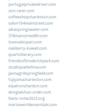
portugalprivatedriver.com
von-racer.com
coffeeshopcharleston.com
salon104mainstreet.com
alkaspringswater.com
318mainstreet8h.com
lovenailsspari.com
oakberry-kuwait.com
quartzliterary.com
friendsofbroderickpark.com
studiopiattellina.com
jannagrillspringfield.com
fujiyamacharleston.com
elpatronchardon.com
donglaishun-order.com
fiamc-rome2022.org
mariceworldessentials.com