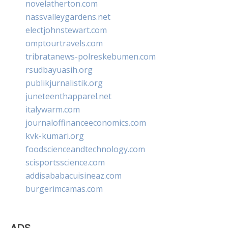
novelatherton.com
nassvalleygardens.net
electjohnstewart.com
omptourtravels.com
tribratanews-polreskebumen.com
rsudbayuasih.org
publikjurnalistik.org
juneteenthapparel.net
italywarm.com
journaloffinanceeconomics.com
kvk-kumari.org
foodscienceandtechnology.com
scisportsscience.com
addisababacuisineaz.com
burgerimcamas.com
ADS