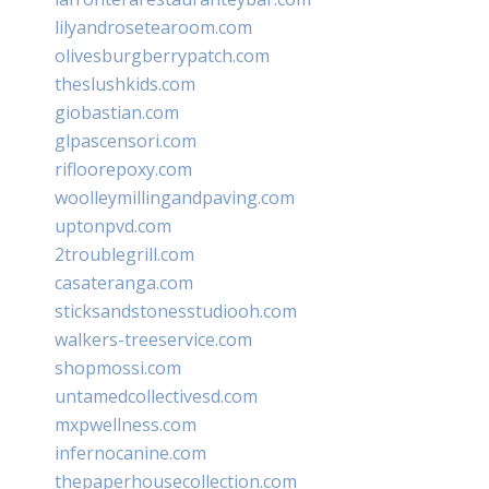
lilyandrosetearoom.com
olivesburgberrypatch.com
theslushkids.com
giobastian.com
glpascensori.com
rifloorepoxy.com
woolleymillingandpaving.com
uptonpvd.com
2troublegrill.com
casateranga.com
sticksandstonesstudiooh.com
walkers-treeservice.com
shopmossi.com
untamedcollectivesd.com
mxpwellness.com
infernocanine.com
thepaperhousecollection.com