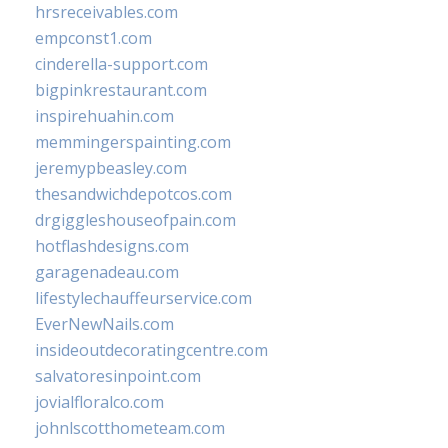
hrsreceivables.com
empconst1.com
cinderella-support.com
bigpinkrestaurant.com
inspirehuahin.com
memmingerspainting.com
jeremypbeasley.com
thesandwichdepotcos.com
drgiggleshouseofpain.com
hotflashdesigns.com
garagenadeau.com
lifestylechauffeurservice.com
EverNewNails.com
insideoutdecoratingcentre.com
salvatoresinpoint.com
jovialfloralco.com
johnlscotthometeam.com