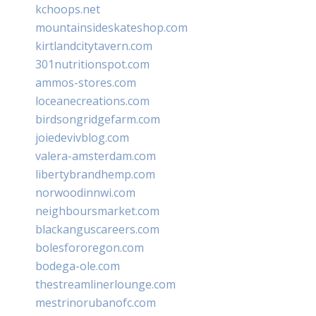
kchoops.net
mountainsideskateshop.com
kirtlandcitytavern.com
301nutritionspot.com
ammos-stores.com
loceanecreations.com
birdsongridgefarm.com
joiedevivblog.com
valera-amsterdam.com
libertybrandhemp.com
norwoodinnwi.com
neighboursmarket.com
blackanguscareers.com
bolesfororegon.com
bodega-ole.com
thestreamlinerlounge.com
mestrinorubanofc.com