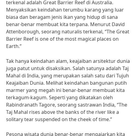
terkenal adalah Great Barrier Reef di Australia.
Menyaksikan keindahan terumbu karang yang luar
biasa dan beragam jenis ikan yang hidup di sana
benar-benar membuat kita terpana. Menurut David
Attenborough, seorang naturalis terkenal, “The Great
Barrier Reef is one of the most magical places on
Earth.”
Tak hanya keindahan alam, keajaiban arsitektur dunia
juga patut untuk disaksikan. Salah satunya adalah Taj
Mahal di India, yang merupakan salah satu dari Tujuh
Keajaiban Dunia. Melihat keindahan bangunan putih
marmer yang megah ini benar-benar membuat kita
terkagum-kagum. Seperti yang dikatakan oleh
Rabindranath Tagore, seorang sastrawan India, “The
Taj Mahal rises above the banks of the river like a
solitary tear suspended on the cheek of time.”
Pesona wisata dunia benar-benar mengajarkan kita