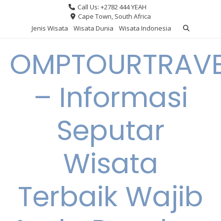
Skip
Call Us: +2782 444 YEAH
to
Cape Town, South Africa
content
Jenis Wisata
Wisata Dunia
Wisata Indonesia
OMPTOURTRAVE
– Informasi
Seputar
Wisata
Terbaik Wajib