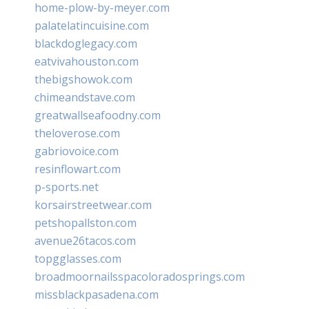
home-plow-by-meyer.com
palatelatincuisine.com
blackdoglegacy.com
eatvivahouston.com
thebigshowok.com
chimeandstave.com
greatwallseafoodny.com
theloverose.com
gabriovoice.com
resinflowart.com
p-sports.net
korsairstreetwear.com
petshopallston.com
avenue26tacos.com
topgglasses.com
broadmoornailsspacoloradosprings.com
missblackpasadena.com