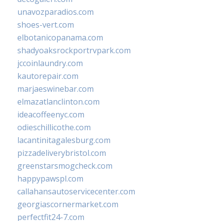
unavozparadios.com
shoes-vert.com
elbotanicopanama.com
shadyoaksrockportrvpark.com
jccoinlaundry.com
kautorepair.com
marjaeswinebar.com
elmazatlanclinton.com
ideacoffeenyc.com
odieschillicothe.com
lacantinitagalesburg.com
pizzadeliverybristol.com
greenstarsmogcheck.com
happypawspl.com
callahansautoservicecenter.com
georgiascornermarket.com
perfectfit24-7.com