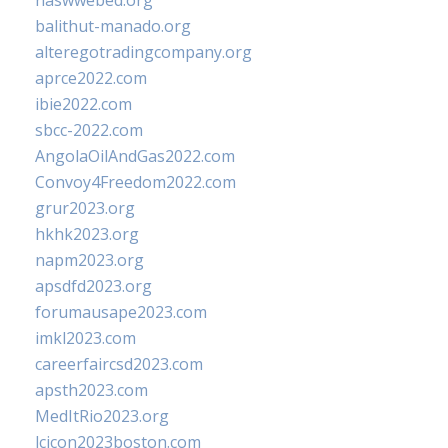
naswwebed.org
balithut-manado.org
alteregotradingcompany.org
aprce2022.com
ibie2022.com
sbcc-2022.com
AngolaOilAndGas2022.com
Convoy4Freedom2022.com
grur2023.org
hkhk2023.org
napm2023.org
apsdfd2023.org
forumausape2023.com
imkl2023.com
careerfaircsd2023.com
apsth2023.com
MedItRio2023.org
lcicon2023boston.com