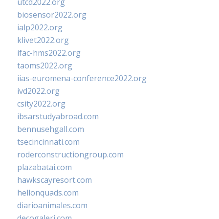
utcd2022.org
biosensor2022.org
ialp2022.org
klivet2022.org
ifac-hms2022.org
taoms2022.org
iias-euromena-conference2022.org
ivd2022.org
csity2022.org
ibsarstudyabroad.com
bennusehgall.com
tsecincinnati.com
roderconstructiongroup.com
plazabatai.com
hawkscayresort.com
hellonquads.com
diarioanimales.com
decogaleri.com