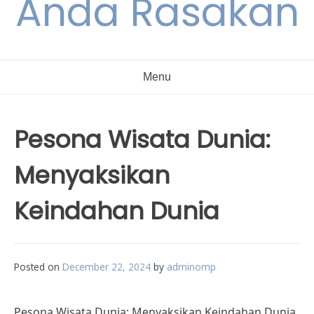
Anda Rasakan
Menu
Pesona Wisata Dunia:
Menyaksikan
Keindahan Dunia
Posted on
December 22, 2024
by
adminomp
Pesona Wisata Dunia: Menyaksikan Keindahan Dunia