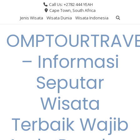
Skip
Call Us: +2782 444 YEAH
to
Cape Town, South Africa
content
Jenis Wisata
Wisata Dunia
Wisata Indonesia
OMPTOURTRAVE
– Informasi
Seputar
Wisata
Terbaik Wajib