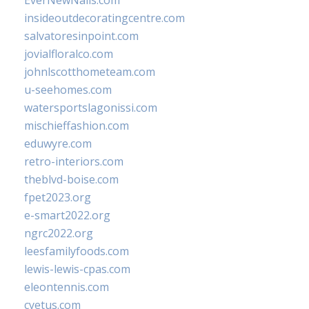
EverNewNails.com
insideoutdecoratingcentre.com
salvatoresinpoint.com
jovialfloralco.com
johnlscotthometeam.com
u-seehomes.com
watersportslagonissi.com
mischieffashion.com
eduwyre.com
retro-interiors.com
theblvd-boise.com
fpet2023.org
e-smart2022.org
ngrc2022.org
leesfamilyfoods.com
lewis-lewis-cpas.com
eleontennis.com
cyetus.com