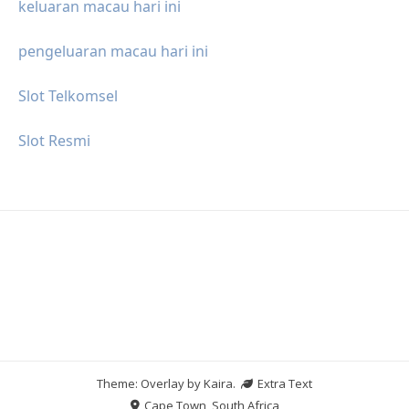
keluaran macau hari ini
pengeluaran macau hari ini
Slot Telkomsel
Slot Resmi
Theme: Overlay by
Kaira
.
Extra Text
Cape Town, South Africa