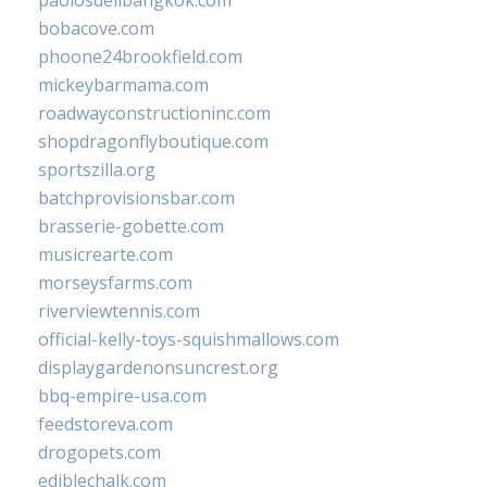
paolosdelibangkok.com
bobacove.com
phoone24brookfield.com
mickeybarmama.com
roadwayconstructioninc.com
shopdragonflyboutique.com
sportszilla.org
batchprovisionsbar.com
brasserie-gobette.com
musicrearte.com
morseysfarms.com
riverviewtennis.com
official-kelly-toys-squishmallows.com
displaygardenonsuncrest.org
bbq-empire-usa.com
feedstoreva.com
drogopets.com
ediblechalk.com