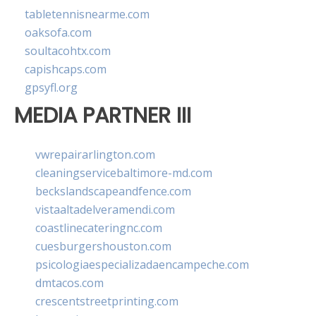
tabletennisnearme.com
oaksofa.com
soultacohtx.com
capishcaps.com
gpsyfl.org
MEDIA PARTNER III
vwrepairarlington.com
cleaningservicebaltimore-md.com
beckslandscapeandfence.com
vistaaltadelveramendi.com
coastlinecateringnc.com
cuesburgershouston.com
psicologiaespecializadaencampeche.com
dmtacos.com
crescentstreetprinting.com