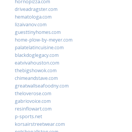
hornopizza.com
driveadragster.com
hematologa.com
lizaivanov.com
guesttinyhomes.com
home-plow-by-meyer.com
palatelatincuisine.com
blackdoglegacy.com
eatvivahouston.com
thebigshowok.com
chimeandstave.com
greatwallseafoodny.com
theloverose.com
gabriovoice.com
resinflowart.com
p-sports.net
korsairstreetwear.com
petshopallston.com