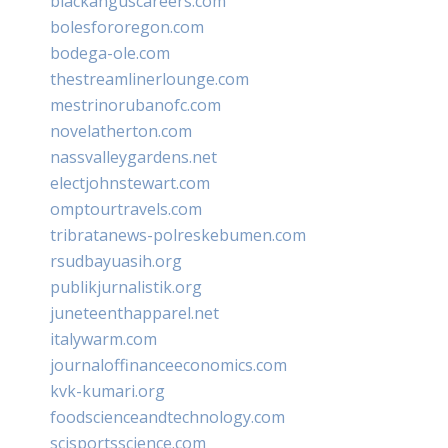
blackanguscareers.com
bolesfororegon.com
bodega-ole.com
thestreamlinerlounge.com
mestrinorubanofc.com
novelatherton.com
nassvalleygardens.net
electjohnstewart.com
omptourtravels.com
tribratanews-polreskebumen.com
rsudbayuasih.org
publikjurnalistik.org
juneteenthapparel.net
italywarm.com
journaloffinanceeconomics.com
kvk-kumari.org
foodscienceandtechnology.com
scisportsscience.com