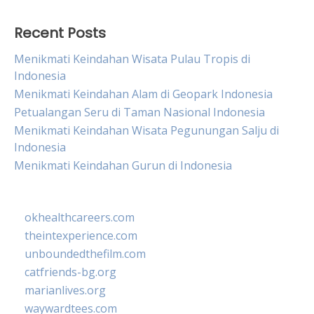
Recent Posts
Menikmati Keindahan Wisata Pulau Tropis di
Indonesia
Menikmati Keindahan Alam di Geopark Indonesia
Petualangan Seru di Taman Nasional Indonesia
Menikmati Keindahan Wisata Pegunungan Salju di
Indonesia
Menikmati Keindahan Gurun di Indonesia
okhealthcareers.com
theintexperience.com
unboundedthefilm.com
catfriends-bg.org
marianlives.org
waywardtees.com