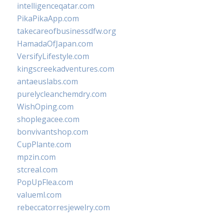
intelligenceqatar.com
PikaPikaApp.com
takecareofbusinessdfw.org
HamadaOfJapan.com
VersifyLifestyle.com
kingscreekadventures.com
antaeuslabs.com
purelycleanchemdry.com
WishOping.com
shoplegacee.com
bonvivantshop.com
CupPlante.com
mpzin.com
stcreal.com
PopUpFlea.com
valueml.com
rebeccatorresjewelry.com