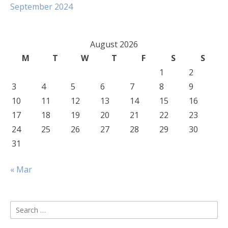
September 2024
August 2026
M
T
W
T
F
S
S
1
2
3
4
5
6
7
8
9
10
11
12
13
14
15
16
17
18
19
20
21
22
23
24
25
26
27
28
29
30
31
« Mar
Search
for: