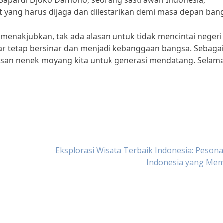
 Sapardi Djoko Damono, seorang sastrawan Indonesia,
 yang harus dijaga dan dilestarikan demi masa depan bang
enakjubkan, tak ada alasan untuk tidak mencintai negeri i
ar tetap bersinar dan menjadi kebanggaan bangsa. Sebaga
arisan nenek moyang kita untuk generasi mendatang. Selam
Eksplorasi Wisata Terbaik Indonesia: Peson
Indonesia yang Me