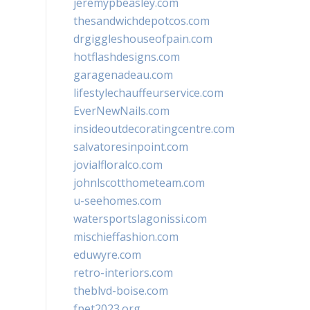
jeremypbeasley.com
thesandwichdepotcos.com
drgiggleshouseofpain.com
hotflashdesigns.com
garagenadeau.com
lifestylechauffeurservice.com
EverNewNails.com
insideoutdecoratingcentre.com
salvatoresinpoint.com
jovialfloralco.com
johnlscotthometeam.com
u-seehomes.com
watersportslagonissi.com
mischieffashion.com
eduwyre.com
retro-interiors.com
theblvd-boise.com
fpet2023.org