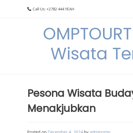
Skip
Call Us: +2782 444 YEAH
to
content
OMPTOURTR
Wisata Te
Pesona Wisata Buda
Menakjubkan
Posted on
December 4, 2024
by
adminomp