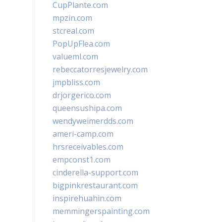
CupPlante.com
mpzin.com
stcreal.com
PopUpFlea.com
valueml.com
rebeccatorresjewelry.com
jmpbliss.com
drjorgerico.com
queensushipa.com
wendyweimerdds.com
ameri-camp.com
hrsreceivables.com
empconst1.com
cinderella-support.com
bigpinkrestaurant.com
inspirehuahin.com
memmingerspainting.com