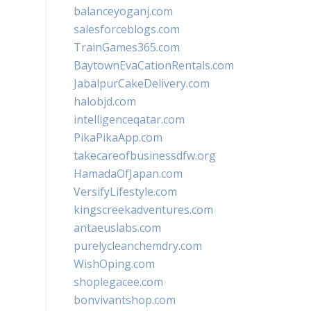
balanceyoganj.com
salesforceblogs.com
TrainGames365.com
BaytownEvaCationRentals.com
JabalpurCakeDelivery.com
halobjd.com
intelligenceqatar.com
PikaPikaApp.com
takecareofbusinessdfw.org
HamadaOfJapan.com
VersifyLifestyle.com
kingscreekadventures.com
antaeuslabs.com
purelycleanchemdry.com
WishOping.com
shoplegacee.com
bonvivantshop.com