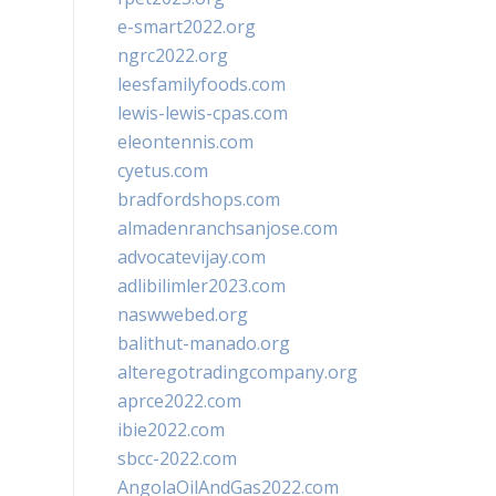
e-smart2022.org
ngrc2022.org
leesfamilyfoods.com
lewis-lewis-cpas.com
eleontennis.com
cyetus.com
bradfordshops.com
almadenranchsanjose.com
advocatevijay.com
adlibilimler2023.com
naswwebed.org
balithut-manado.org
alteregotradingcompany.org
aprce2022.com
ibie2022.com
sbcc-2022.com
AngolaOilAndGas2022.com