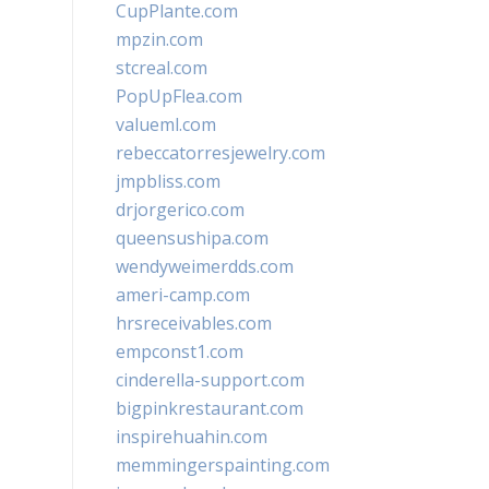
CupPlante.com
mpzin.com
stcreal.com
PopUpFlea.com
valueml.com
rebeccatorresjewelry.com
jmpbliss.com
drjorgerico.com
queensushipa.com
wendyweimerdds.com
ameri-camp.com
hrsreceivables.com
empconst1.com
cinderella-support.com
bigpinkrestaurant.com
inspirehuahin.com
memmingerspainting.com