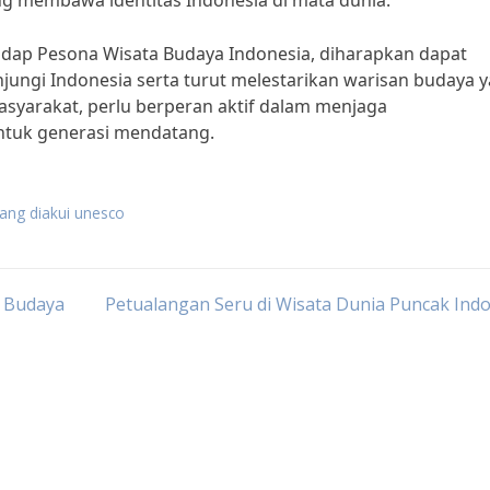
ng membawa identitas Indonesia di mata dunia.”
ap Pesona Wisata Budaya Indonesia, diharapkan dapat
ngi Indonesia serta turut melestarikan warisan budaya 
syarakat, perlu berperan aktif dalam menjaga
ntuk generasi mendatang.
yang diakui unesco
a Budaya
Petualangan Seru di Wisata Dunia Puncak Ind