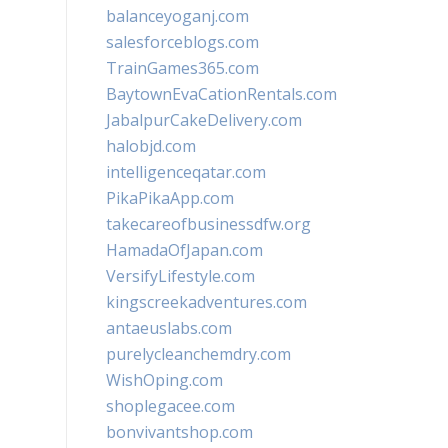
balanceyoganj.com
salesforceblogs.com
TrainGames365.com
BaytownEvaCationRentals.com
JabalpurCakeDelivery.com
halobjd.com
intelligenceqatar.com
PikaPikaApp.com
takecareofbusinessdfw.org
HamadaOfJapan.com
VersifyLifestyle.com
kingscreekadventures.com
antaeuslabs.com
purelycleanchemdry.com
WishOping.com
shoplegacee.com
bonvivantshop.com