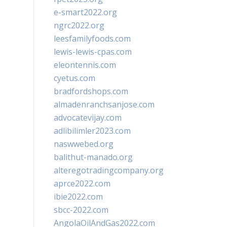
e-smart2022.org
ngrc2022.org
leesfamilyfoods.com
lewis-lewis-cpas.com
eleontennis.com
cyetus.com
bradfordshops.com
almadenranchsanjose.com
advocatevijay.com
adlibilimler2023.com
naswwebed.org
balithut-manado.org
alteregotradingcompany.org
aprce2022.com
ibie2022.com
sbcc-2022.com
AngolaOilAndGas2022.com