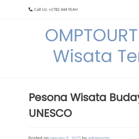
Skip
Call Us: +2782 444 YEAH
to
content
OMPTOURTR
Wisata Te
Pesona Wisata Buday
UNESCO
Posted on
January 9, 2025
by
adminomp