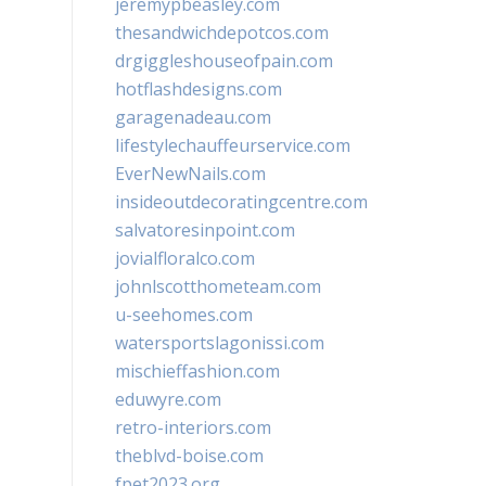
jeremypbeasley.com
thesandwichdepotcos.com
drgiggleshouseofpain.com
hotflashdesigns.com
garagenadeau.com
lifestylechauffeurservice.com
EverNewNails.com
insideoutdecoratingcentre.com
salvatoresinpoint.com
jovialfloralco.com
johnlscotthometeam.com
u-seehomes.com
watersportslagonissi.com
mischieffashion.com
eduwyre.com
retro-interiors.com
theblvd-boise.com
fpet2023.org