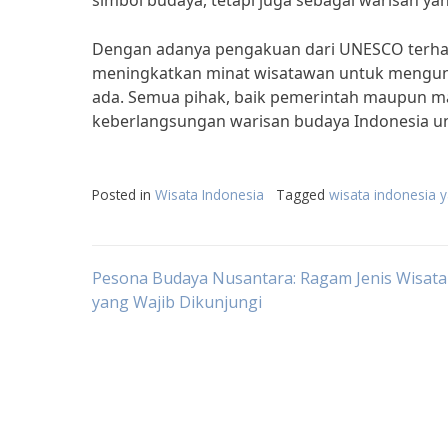
simbol budaya, tetapi juga sebagai warisan ya
Dengan adanya pengakuan dari UNESCO terhad
meningkatkan minat wisatawan untuk mengunju
ada. Semua pihak, baik pemerintah maupun ma
keberlangsungan warisan budaya Indonesia u
Posted in
Wisata Indonesia
Tagged
wisata indonesia 
Post
Pesona Budaya Nusantara: Ragam Jenis Wisat
yang Wajib Dikunjungi
navigation