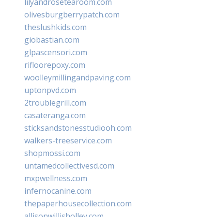
lilyandrosetearoom.com
olivesburgberrypatch.com
theslushkids.com
giobastian.com
glpascensori.com
rifloorepoxy.com
woolleymillingandpaving.com
uptonpvd.com
2troublegrill.com
casateranga.com
sticksandstonesstudiooh.com
walkers-treeservice.com
shopmossi.com
untamedcollectivesd.com
mxpwellness.com
infernocanine.com
thepaperhousecollection.com
allisonwillisholley.com