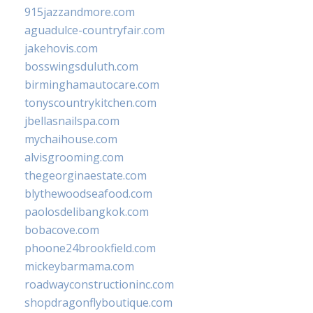
915jazzandmore.com
aguadulce-countryfair.com
jakehovis.com
bosswingsduluth.com
birminghamautocare.com
tonyscountrykitchen.com
jbellasnailspa.com
mychaihouse.com
alvisgrooming.com
thegeorginaestate.com
blythewoodseafood.com
paolosdelibangkok.com
bobacove.com
phoone24brookfield.com
mickeybarmama.com
roadwayconstructioninc.com
shopdragonflyboutique.com