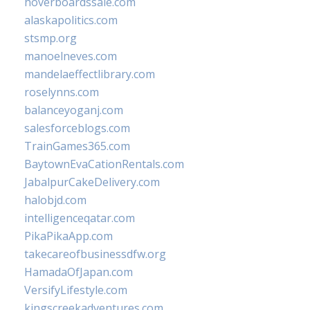
hoverboardssale.com
alaskapolitics.com
stsmp.org
manoelneves.com
mandelaeffectlibrary.com
roselynns.com
balanceyoganj.com
salesforceblogs.com
TrainGames365.com
BaytownEvaCationRentals.com
JabalpurCakeDelivery.com
halobjd.com
intelligenceqatar.com
PikaPikaApp.com
takecareofbusinessdfw.org
HamadaOfJapan.com
VersifyLifestyle.com
kingscreekadventures.com