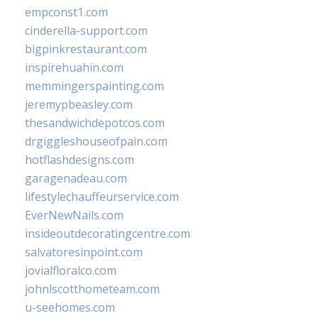
empconst1.com
cinderella-support.com
bigpinkrestaurant.com
inspirehuahin.com
memmingerspainting.com
jeremypbeasley.com
thesandwichdepotcos.com
drgiggleshouseofpain.com
hotflashdesigns.com
garagenadeau.com
lifestylechauffeurservice.com
EverNewNails.com
insideoutdecoratingcentre.com
salvatoresinpoint.com
jovialfloralco.com
johnlscotthometeam.com
u-seehomes.com