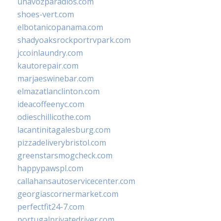
unavozparadios.com
shoes-vert.com
elbotanicopanama.com
shadyoaksrockportrvpark.com
jccoinlaundry.com
kautorepair.com
marjaeswinebar.com
elmazatlanclinton.com
ideacoffeenyc.com
odieschillicothe.com
lacantinitagalesburg.com
pizzadeliverybristol.com
greenstarsmogcheck.com
happypawspl.com
callahansautoservicecenter.com
georgiascornermarket.com
perfectfit24-7.com
portugalprivatedriver.com