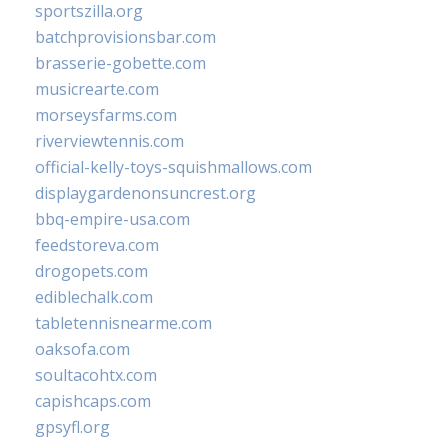
sportszilla.org
batchprovisionsbar.com
brasserie-gobette.com
musicrearte.com
morseysfarms.com
riverviewtennis.com
official-kelly-toys-squishmallows.com
displaygardenonsuncrest.org
bbq-empire-usa.com
feedstoreva.com
drogopets.com
ediblechalk.com
tabletennisnearme.com
oaksofa.com
soultacohtx.com
capishcaps.com
gpsyfl.org