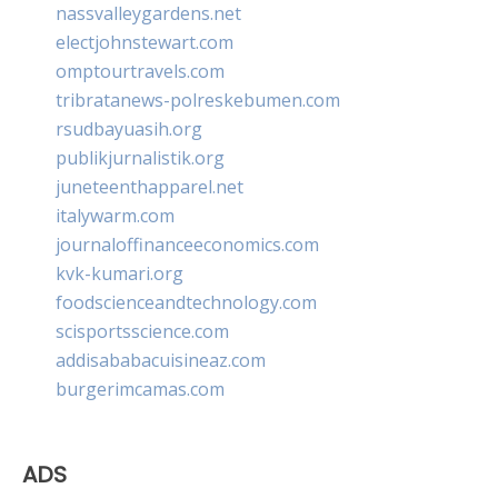
nassvalleygardens.net
electjohnstewart.com
omptourtravels.com
tribratanews-polreskebumen.com
rsudbayuasih.org
publikjurnalistik.org
juneteenthapparel.net
italywarm.com
journaloffinanceeconomics.com
kvk-kumari.org
foodscienceandtechnology.com
scisportsscience.com
addisababacuisineaz.com
burgerimcamas.com
ADS