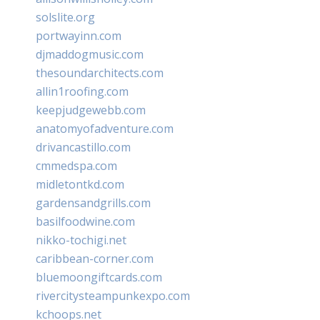
solslite.org
portwayinn.com
djmaddogmusic.com
thesoundarchitects.com
allin1roofing.com
keepjudgewebb.com
anatomyofadventure.com
drivancastillo.com
cmmedspa.com
midletontkd.com
gardensandgrills.com
basilfoodwine.com
nikko-tochigi.net
caribbean-corner.com
bluemoongiftcards.com
rivercitysteampunkexpo.com
kchoops.net