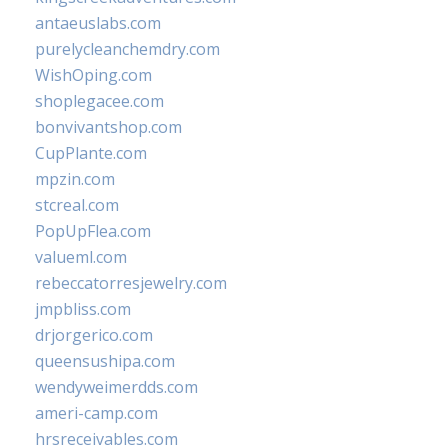
antaeuslabs.com
purelycleanchemdry.com
WishOping.com
shoplegacee.com
bonvivantshop.com
CupPlante.com
mpzin.com
stcreal.com
PopUpFlea.com
valueml.com
rebeccatorresjewelry.com
jmpbliss.com
drjorgerico.com
queensushipa.com
wendyweimerdds.com
ameri-camp.com
hrsreceivables.com