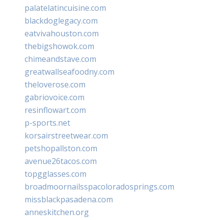
palatelatincuisine.com
blackdoglegacy.com
eatvivahouston.com
thebigshowok.com
chimeandstave.com
greatwallseafoodny.com
theloverose.com
gabriovoice.com
resinflowart.com
p-sports.net
korsairstreetwear.com
petshopallston.com
avenue26tacos.com
topgglasses.com
broadmoornailsspacoloradosprings.com
missblackpasadena.com
anneskitchen.org