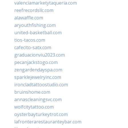
valenciamarketytaqueria.com
reefrecordsllc.com
alawaffle.com
aryouthfishing.com
united-basketball.com
tios-tacos.com
cafecito-satx.com
graduacionviu2023.com
pecanjackstogo.com
zengardendayspa.com
sparklejewelryinc.com
ironcladtattoostudio.com
bruinshome.com
annascleaningsvc.com
wolfcitytattoo.com
oysterbayturkeytrot.com
lafronterarestauranteybar.com