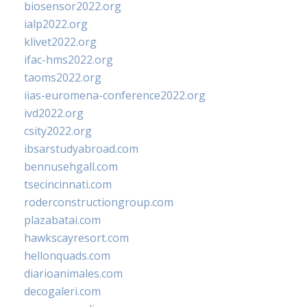
biosensor2022.org
ialp2022.org
klivet2022.org
ifac-hms2022.org
taoms2022.org
iias-euromena-conference2022.org
ivd2022.org
csity2022.org
ibsarstudyabroad.com
bennusehgall.com
tsecincinnati.com
roderconstructiongroup.com
plazabatai.com
hawkscayresort.com
hellonquads.com
diarioanimales.com
decogaleri.com