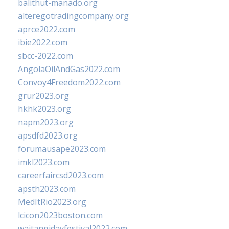
balithut-manado.org
alteregotradingcompany.org
aprce2022.com
ibie2022.com
sbcc-2022.com
AngolaOilAndGas2022.com
Convoy4Freedom2022.com
grur2023.org
hkhk2023.org
napm2023.org
apsdfd2023.org
forumausape2023.com
imkl2023.com
careerfaircsd2023.com
apsth2023.com
MedItRio2023.org
lcicon2023boston.com
waitangidayfestival2022.com