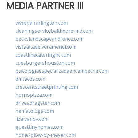
MEDIA PARTNER III
vwrepairarlington.com
cleaningservicebaltimore-md.com
beckslandscapeandfence.com
vistaaltadelveramendi.com
coastlinecateringnc.com
cuesburgershouston.com
psicologiaespecializadaencampeche.com
dmtacos.com
crescentstreetprinting.com
hornopizza.com
driveadragster.com
hematologa.com
lizaivanov.com
guesttinyhomes.com
home-plow-by-meyer.com