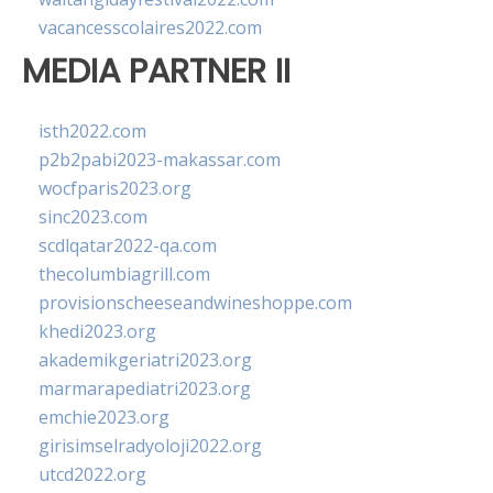
vacancesscolaires2022.com
MEDIA PARTNER II
isth2022.com
p2b2pabi2023-makassar.com
wocfparis2023.org
sinc2023.com
scdlqatar2022-qa.com
thecolumbiagrill.com
provisionscheeseandwineshoppe.com
khedi2023.org
akademikgeriatri2023.org
marmarapediatri2023.org
emchie2023.org
girisimselradyoloji2022.org
utcd2022.org