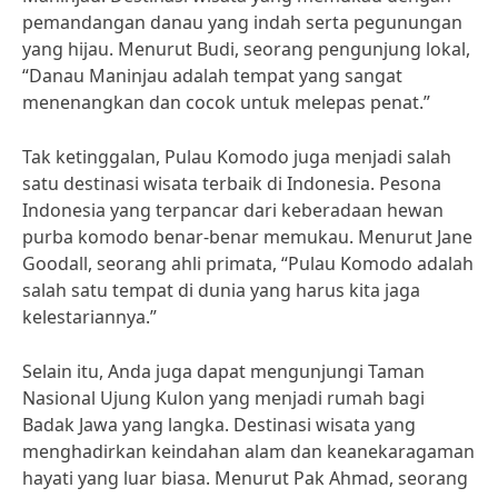
pemandangan danau yang indah serta pegunungan
yang hijau. Menurut Budi, seorang pengunjung lokal,
“Danau Maninjau adalah tempat yang sangat
menenangkan dan cocok untuk melepas penat.”
Tak ketinggalan, Pulau Komodo juga menjadi salah
satu destinasi wisata terbaik di Indonesia. Pesona
Indonesia yang terpancar dari keberadaan hewan
purba komodo benar-benar memukau. Menurut Jane
Goodall, seorang ahli primata, “Pulau Komodo adalah
salah satu tempat di dunia yang harus kita jaga
kelestariannya.”
Selain itu, Anda juga dapat mengunjungi Taman
Nasional Ujung Kulon yang menjadi rumah bagi
Badak Jawa yang langka. Destinasi wisata yang
menghadirkan keindahan alam dan keanekaragaman
hayati yang luar biasa. Menurut Pak Ahmad, seorang