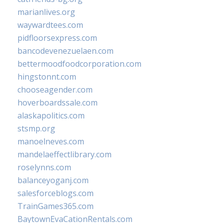
marianlives.org
waywardtees.com
pidfloorsexpress.com
bancodevenezuelaen.com
bettermoodfoodcorporation.com
hingstonnt.com
chooseagender.com
hoverboardssale.com
alaskapolitics.com
stsmp.org
manoelneves.com
mandelaeffectlibrary.com
roselynns.com
balanceyoganj.com
salesforceblogs.com
TrainGames365.com
BaytownEvaCationRentals.com