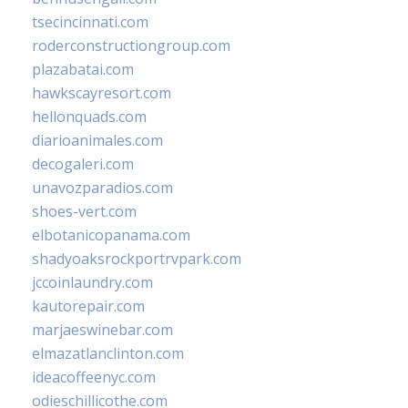
tsecincinnati.com
roderconstructiongroup.com
plazabatai.com
hawkscayresort.com
hellonquads.com
diarioanimales.com
decogaleri.com
unavozparadios.com
shoes-vert.com
elbotanicopanama.com
shadyoaksrockportrvpark.com
jccoinlaundry.com
kautorepair.com
marjaeswinebar.com
elmazatlanclinton.com
ideacoffeenyc.com
odieschillicothe.com