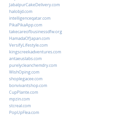
JabalpurCakeDelivery.com
halobjd.com
intelligenceqatar.com
PikaPikaApp.com
takecareofbusinessdfw.org
HamadaOfJapan.com
VersifyLifestyle.com
kingscreekadventures.com
antaeuslabs.com
purelycleanchemdry.com
WishOping.com
shoplegacee.com
bonvivantshop.com
CupPlante.com
mpzin.com
stcreal.com
PopUpFlea.com