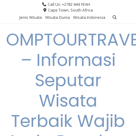
Skip
Call Us: +2782 444 YEAH
to
Cape Town, South Africa
content
Jenis Wisata
Wisata Dunia
Wisata Indonesia
OMPTOURTRAVE
– Informasi
Seputar
Wisata
Terbaik Wajib