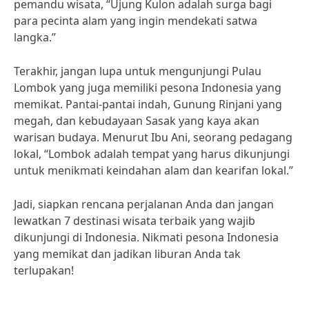
pemandu wisata, “Ujung Kulon adalah surga bagi
para pecinta alam yang ingin mendekati satwa
langka.”
Terakhir, jangan lupa untuk mengunjungi Pulau
Lombok yang juga memiliki pesona Indonesia yang
memikat. Pantai-pantai indah, Gunung Rinjani yang
megah, dan kebudayaan Sasak yang kaya akan
warisan budaya. Menurut Ibu Ani, seorang pedagang
lokal, “Lombok adalah tempat yang harus dikunjungi
untuk menikmati keindahan alam dan kearifan lokal.”
Jadi, siapkan rencana perjalanan Anda dan jangan
lewatkan 7 destinasi wisata terbaik yang wajib
dikunjungi di Indonesia. Nikmati pesona Indonesia
yang memikat dan jadikan liburan Anda tak
terlupakan!