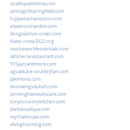
studiopiattellina.com
jannagrillspringfield.com
fujiyamacharleston.com
elpatronchardon.com
donglaishun-order.com
fiamc-rome2022.org
mariceworldessentials.com
lafisheriarestaurant.com
915jazzandmore.com
aguadulce-countryfair.com
jakehovis.com
bosswingsduluth.com
birminghamautocare.com
tonyscountrykitchen.com
jbellasnailspa.com
mychaihouse.com
alvisgrooming.com