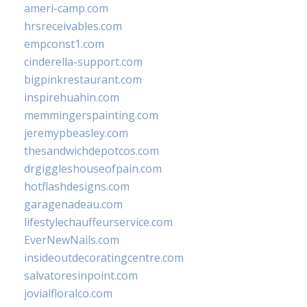
ameri-camp.com
hrsreceivables.com
empconst1.com
cinderella-support.com
bigpinkrestaurant.com
inspirehuahin.com
memmingerspainting.com
jeremypbeasley.com
thesandwichdepotcos.com
drgiggleshouseofpain.com
hotflashdesigns.com
garagenadeau.com
lifestylechauffeurservice.com
EverNewNails.com
insideoutdecoratingcentre.com
salvatoresinpoint.com
jovialfloralco.com