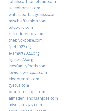
johnlscotthometeam.com
u-seehomes.com
watersportslagonissi.com
mischieffashion.com
eduwyre.com
retro-interiors.com
theblvd-boise.com
fpet2023.org
e-smart2022.org
ngrc2022.org
leesfamilyfoods.com
lewis-lewis-cpas.com
eleontennis.com
cyetus.com
bradfordshops.com
almadenranchsanjose.com
advocatevijay.com