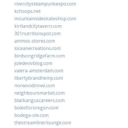
rivercitysteampunkexpo.com
kchoops.net
mountainsideskateshop.com
kirtlandcitytavern.com
301nutritionspot.com
ammos-stores.com
loceanecreations.com
birdsongridgefarm.com
joiedevivblog.com
valera-amsterdam.com
libertybrandhemp.com
norwoodinnwi.com
neighboursmarket.com
blackanguscareers.com
bolesfororegon.com
bodega-ole.com
thestreamlinerlounge.com