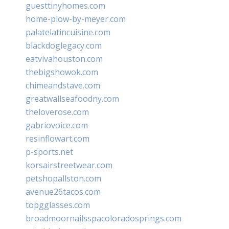
guesttinyhomes.com
home-plow-by-meyer.com
palatelatincuisine.com
blackdoglegacy.com
eatvivahouston.com
thebigshowok.com
chimeandstave.com
greatwallseafoodny.com
theloverose.com
gabriovoice.com
resinflowart.com
p-sports.net
korsairstreetwear.com
petshopallston.com
avenue26tacos.com
topgglasses.com
broadmoornailsspacoloradosprings.com