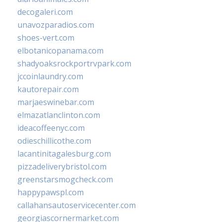
decogaleri.com
unavozparadios.com
shoes-vert.com
elbotanicopanama.com
shadyoaksrockportrvpark.com
jccoinlaundry.com
kautorepair.com
marjaeswinebar.com
elmazatlanclinton.com
ideacoffeenyc.com
odieschillicothe.com
lacantinitagalesburg.com
pizzadeliverybristol.com
greenstarsmogcheck.com
happypawspl.com
callahansautoservicecenter.com
georgiascornermarket.com