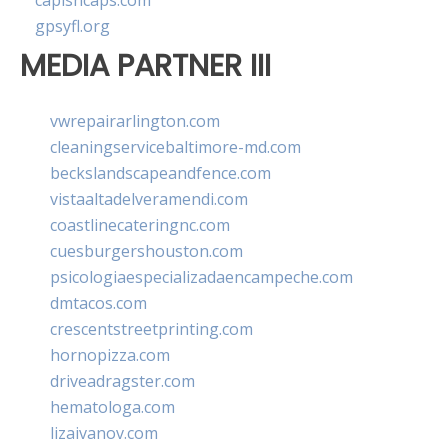
capishcaps.com
gpsyfl.org
MEDIA PARTNER III
vwrepairarlington.com
cleaningservicebaltimore-md.com
beckslandscapeandfence.com
vistaaltadelveramendi.com
coastlinecateringnc.com
cuesburgershouston.com
psicologiaespecializadaencampeche.com
dmtacos.com
crescentstreetprinting.com
hornopizza.com
driveadragster.com
hematologa.com
lizaivanov.com