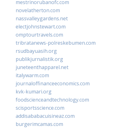
mestrinorubanofc.com
novelatherton.com
nassvalleygardens.net
electjohnstewart.com
omptourtravels.com
tribratanews-polreskebumen.com
rsudbayuasih.org
publikjurnalistik.org
juneteenthapparel.net
italywarm.com
journaloffinanceeconomics.com
kvk-kumari.org
foodscienceandtechnology.com
scisportsscience.com
addisababacuisineaz.com
burgerimcamas.com