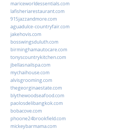
mariceworldessentials.com
lafisheriarestaurant.com
915jazzandmore.com
aguadulce-countryfair.com
jakehovis.com
bosswingsduluth.com
birminghamautocare.com
tonyscountrykitchen.com
jbellasnailspa.com
mychaihouse.com
alvisgrooming.com
thegeorginaestate.com
blythewoodseafood.com
paolosdelibangkok.com
bobacove.com
phoone24brookfield.com
mickeybarmama.com