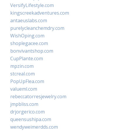
VersifyLifestyle.com
kingscreekadventures.com
antaeuslabs.com
purelycleanchemdry.com
WishOping.com
shoplegacee.com
bonvivantshop.com
CupPlante.com
mpzin.com
stcreal.com
PopUpFlea.com
valueml.com
rebeccatorresjewelry.com
jmpbliss.com
drjorgerico.com
queensushipa.com
wendyweimerdds.com