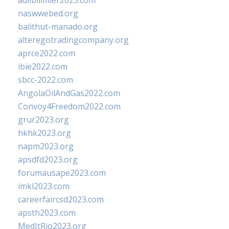
adlibilimler2023.com
naswwebed.org
balithut-manado.org
alteregotradingcompany.org
aprce2022.com
ibie2022.com
sbcc-2022.com
AngolaOilAndGas2022.com
Convoy4Freedom2022.com
grur2023.org
hkhk2023.org
napm2023.org
apsdfd2023.org
forumausape2023.com
imkl2023.com
careerfaircsd2023.com
apsth2023.com
MedItRio2023.org