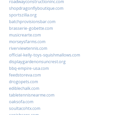
roadwayconstructioninc.com
shopdragonflyboutique.com
sportszilla.org
batchprovisionsbar.com
brasserie-gobette.com
musicrearte.com
morseysfarms.com
riverviewtennis.com
official-kelly-toys-squishmallows.com
displaygardenonsuncrest.org
bbq-empire-usa.com
feedstoreva.com
drogopets.com
ediblechalk.com
tabletennisnearme.com
oaksofa.com
soultacohtx.com