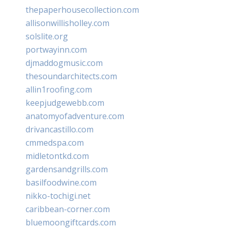
thepaperhousecollection.com
allisonwillisholley.com
solslite.org
portwayinn.com
djmaddogmusic.com
thesoundarchitects.com
allin1roofing.com
keepjudgewebb.com
anatomyofadventure.com
drivancastillo.com
cmmedspa.com
midletontkd.com
gardensandgrills.com
basilfoodwine.com
nikko-tochigi.net
caribbean-corner.com
bluemoongiftcards.com