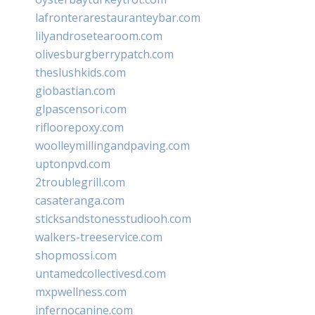
lafronterarestauranteybar.com
lilyandrosetearoom.com
olivesburgberrypatch.com
theslushkids.com
giobastian.com
glpascensori.com
rifloorepoxy.com
woolleymillingandpaving.com
uptonpvd.com
2troublegrill.com
casateranga.com
sticksandstonesstudiooh.com
walkers-treeservice.com
shopmossi.com
untamedcollectivesd.com
mxpwellness.com
infernocanine.com