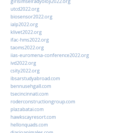
girisimselradyoloji2022.org
utcd2022.org
biosensor2022.org
ialp2022.org
klivet2022.org
ifac-hms2022.org
taoms2022.org
iias-euromena-conference2022.org
ivd2022.org
csity2022.org
ibsarstudyabroad.com
bennusehgall.com
tsecincinnati.com
roderconstructiongroup.com
plazabatai.com
hawkscayresort.com
hellonquads.com
diarioanimales.com