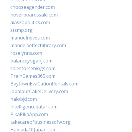
chooseagender.com
hoverboardssale.com
alaskapolitics.com
stsmp.org
manoelneves.com
mandelaeffectlibrary.com
roselynns.com
balanceyoganj.com
salesforceblogs.com
TrainGames365.com
BaytownEvaCationRentals.com
JabalpurCakeDelivery.com
halobjd.com
intelligenceqatar.com
PikaPikaApp.com
takecareofbusinessdfw.org
HamadaOfJapan.com