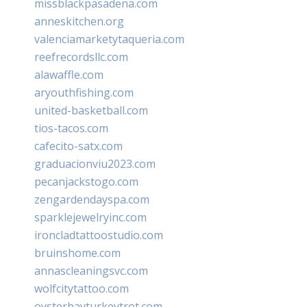
missblackpasadena.com
anneskitchen.org
valenciamarketytaqueria.com
reefrecordsllc.com
alawaffle.com
aryouthfishing.com
united-basketball.com
tios-tacos.com
cafecito-satx.com
graduacionviu2023.com
pecanjackstogo.com
zengardendayspa.com
sparklejewelryinc.com
ironcladtattoostudio.com
bruinshome.com
annascleaningsvc.com
wolfcitytattoo.com
oysterbayturkeytrot.com