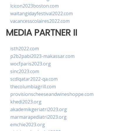
lcicon2023boston.com
waitangidayfestival2022.com
vacancesscolaires2022.com
MEDIA PARTNER II
isth2022.com
p2b2pabi2023-makassar.com
wocfparis2023.org
sinc2023.com
scdlqatar2022-qa.com
thecolumbiagrill.com
provisionscheeseandwineshoppe.com
khedi2023.org
akademikgeriatri2023.org
marmarapediatri2023.org
emchie2023.org