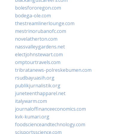
bolesfororegon.com
bodega-ole.com
thestreamlinerlounge.com
mestrinorubanofc.com
novelatherton.com
nassvalleygardens.net
electjohnstewart.com
omptourtravels.com
tribratanews-polreskebumen.com
rsudbayuasih.org
publikjurnalistik.org
juneteenthapparel.net
italywarm.com
journaloffinanceeconomics.com
kvk-kumari.org
foodscienceandtechnology.com
scisportsscience.com