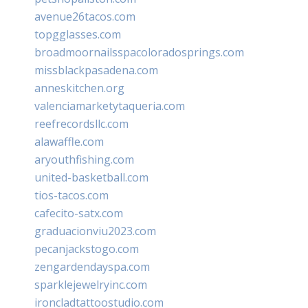
avenue26tacos.com
topgglasses.com
broadmoornailsspacoloradosprings.com
missblackpasadena.com
anneskitchen.org
valenciamarketytaqueria.com
reefrecordsllc.com
alawaffle.com
aryouthfishing.com
united-basketball.com
tios-tacos.com
cafecito-satx.com
graduacionviu2023.com
pecanjackstogo.com
zengardendayspa.com
sparklejewelryinc.com
ironcladtattoostudio.com