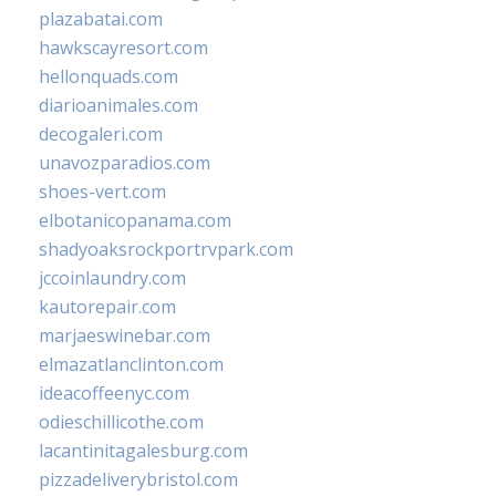
plazabatai.com
hawkscayresort.com
hellonquads.com
diarioanimales.com
decogaleri.com
unavozparadios.com
shoes-vert.com
elbotanicopanama.com
shadyoaksrockportrvpark.com
jccoinlaundry.com
kautorepair.com
marjaeswinebar.com
elmazatlanclinton.com
ideacoffeenyc.com
odieschillicothe.com
lacantinitagalesburg.com
pizzadeliverybristol.com