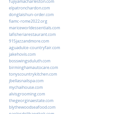
fujiyamacharleston.com
elpatronchardon.com
donglaishun-order.com
fiamc-rome2022.org
mariceworldessentials.com
lafisheriarestaurant.com
915jazzandmore.com
aguadulce-countryfair.com
jakehovis.com
bosswingsduluth.com
birminghamautocare.com
tonyscountrykitchen.com
jbellasnailspa.com
mychaihouse.com
alvisgrooming.com
thegeorginaestate.com
blythewoodseafood.com
paolosdelibangkok.com