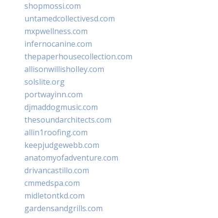
shopmossi.com
untamedcollectivesd.com
mxpwellness.com
infernocanine.com
thepaperhousecollection.com
allisonwillisholley.com
solslite.org
portwayinn.com
djmaddogmusic.com
thesoundarchitects.com
allin1roofing.com
keepjudgewebb.com
anatomyofadventure.com
drivancastillo.com
cmmedspa.com
midletontkd.com
gardensandgrills.com