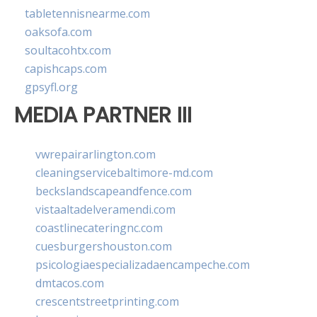
tabletennisnearme.com
oaksofa.com
soultacohtx.com
capishcaps.com
gpsyfl.org
MEDIA PARTNER III
vwrepairarlington.com
cleaningservicebaltimore-md.com
beckslandscapeandfence.com
vistaaltadelveramendi.com
coastlinecateringnc.com
cuesburgershouston.com
psicologiaespecializadaencampeche.com
dmtacos.com
crescentstreetprinting.com