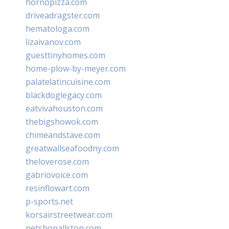
hornopizza.com
driveadragster.com
hematologa.com
lizaivanov.com
guesttinyhomes.com
home-plow-by-meyer.com
palatelatincuisine.com
blackdoglegacy.com
eatvivahouston.com
thebigshowok.com
chimeandstave.com
greatwallseafoodny.com
theloverose.com
gabriovoice.com
resinflowart.com
p-sports.net
korsairstreetwear.com
petshopallston.com