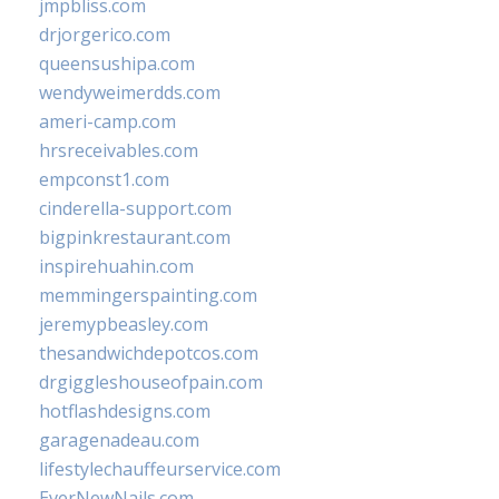
jmpbliss.com
drjorgerico.com
queensushipa.com
wendyweimerdds.com
ameri-camp.com
hrsreceivables.com
empconst1.com
cinderella-support.com
bigpinkrestaurant.com
inspirehuahin.com
memmingerspainting.com
jeremypbeasley.com
thesandwichdepotcos.com
drgiggleshouseofpain.com
hotflashdesigns.com
garagenadeau.com
lifestylechauffeurservice.com
EverNewNails.com