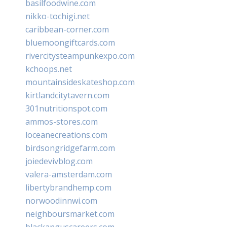
basilfoodwine.com
nikko-tochigi.net
caribbean-corner.com
bluemoongiftcards.com
rivercitysteampunkexpo.com
kchoops.net
mountainsideskateshop.com
kirtlandcitytavern.com
301nutritionspot.com
ammos-stores.com
loceanecreations.com
birdsongridgefarm.com
joiedevivblog.com
valera-amsterdam.com
libertybrandhemp.com
norwoodinnwi.com
neighboursmarket.com
blackanguscareers.com