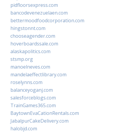
pidfloorsexpress.com
bancodevenezuelaen.com
bettermoodfoodcorporation.com
hingstonnt.com
chooseagender.com
hoverboardssale.com
alaskapolitics.com
stsmp.org
manoelneves.com
mandelaeffectlibrary.com
roselynns.com
balanceyoganj.com
salesforceblogs.com
TrainGames365.com
BaytownEvaCationRentals.com
JabalpurCakeDelivery.com
halobjd.com