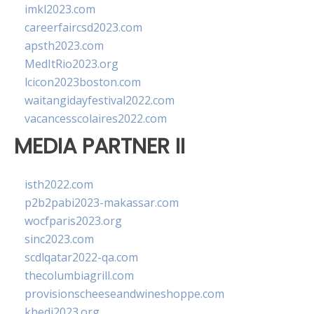
imkl2023.com
careerfaircsd2023.com
apsth2023.com
MedItRio2023.org
lcicon2023boston.com
waitangidayfestival2022.com
vacancesscolaires2022.com
MEDIA PARTNER II
isth2022.com
p2b2pabi2023-makassar.com
wocfparis2023.org
sinc2023.com
scdlqatar2022-qa.com
thecolumbiagrill.com
provisionscheeseandwineshoppe.com
khedi2023.org