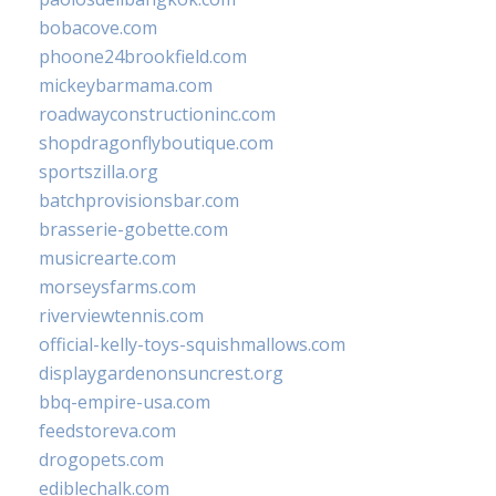
bobacove.com
phoone24brookfield.com
mickeybarmama.com
roadwayconstructioninc.com
shopdragonflyboutique.com
sportszilla.org
batchprovisionsbar.com
brasserie-gobette.com
musicrearte.com
morseysfarms.com
riverviewtennis.com
official-kelly-toys-squishmallows.com
displaygardenonsuncrest.org
bbq-empire-usa.com
feedstoreva.com
drogopets.com
ediblechalk.com