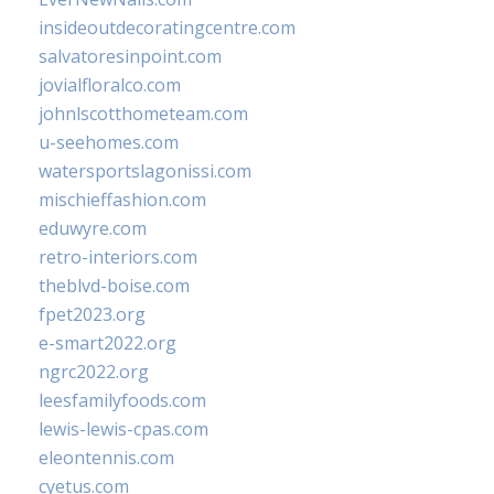
insideoutdecoratingcentre.com
salvatoresinpoint.com
jovialfloralco.com
johnlscotthometeam.com
u-seehomes.com
watersportslagonissi.com
mischieffashion.com
eduwyre.com
retro-interiors.com
theblvd-boise.com
fpet2023.org
e-smart2022.org
ngrc2022.org
leesfamilyfoods.com
lewis-lewis-cpas.com
eleontennis.com
cyetus.com