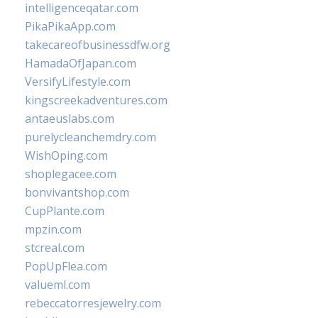
intelligenceqatar.com
PikaPikaApp.com
takecareofbusinessdfw.org
HamadaOfJapan.com
VersifyLifestyle.com
kingscreekadventures.com
antaeuslabs.com
purelycleanchemdry.com
WishOping.com
shoplegacee.com
bonvivantshop.com
CupPlante.com
mpzin.com
stcreal.com
PopUpFlea.com
valueml.com
rebeccatorresjewelry.com