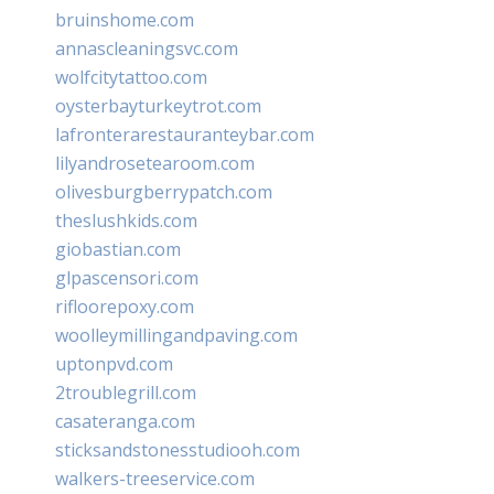
bruinshome.com
annascleaningsvc.com
wolfcitytattoo.com
oysterbayturkeytrot.com
lafronterarestauranteybar.com
lilyandrosetearoom.com
olivesburgberrypatch.com
theslushkids.com
giobastian.com
glpascensori.com
rifloorepoxy.com
woolleymillingandpaving.com
uptonpvd.com
2troublegrill.com
casateranga.com
sticksandstonesstudiooh.com
walkers-treeservice.com