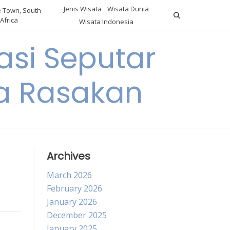
Jenis Wisata
Wisata Dunia
 Town, South
Africa
Wisata Indonesia
si Seputar
da Rasakan
Archives
March 2026
February 2026
January 2026
December 2025
January 2025