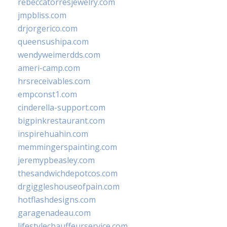
rebeccatorresjewelry.com
jmpbliss.com
drjorgerico.com
queensushipa.com
wendyweimerdds.com
ameri-camp.com
hrsreceivables.com
empconst1.com
cinderella-support.com
bigpinkrestaurant.com
inspirehuahin.com
memmingerspainting.com
jeremypbeasley.com
thesandwichdepotcos.com
drgiggleshouseofpain.com
hotflashdesigns.com
garagenadeau.com
lifestylechauffeurservice.com