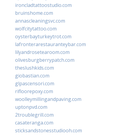
ironcladtattoostudio.com
bruinshome.com
annascleaningsvc.com
wolfcitytattoo.com
oysterbayturkeytrot.com
lafronterarestauranteybar.com
lilyandrosetearoom.com
olivesburgberrypatch.com
theslushkids.com
giobastian.com
glpascensori.com
rifloorepoxy.com
woolleymillingandpaving.com
uptonpvd.com
2troublegrill.com
casateranga.com
sticksandstonesstudiooh.com