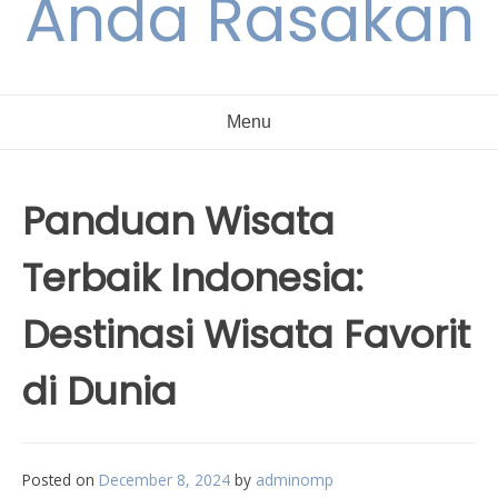
Anda Rasakan
Menu
Panduan Wisata
Terbaik Indonesia:
Destinasi Wisata Favorit
di Dunia
Posted on
December 8, 2024
by
adminomp