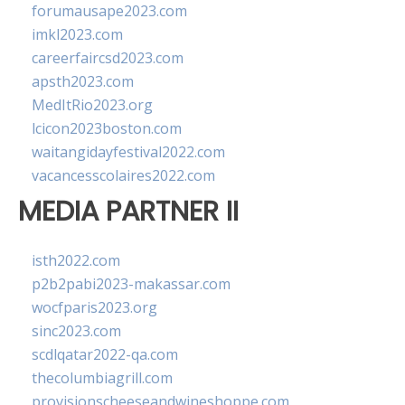
forumausape2023.com
imkl2023.com
careerfaircsd2023.com
apsth2023.com
MedItRio2023.org
lcicon2023boston.com
waitangidayfestival2022.com
vacancesscolaires2022.com
MEDIA PARTNER II
isth2022.com
p2b2pabi2023-makassar.com
wocfparis2023.org
sinc2023.com
scdlqatar2022-qa.com
thecolumbiagrill.com
provisionscheeseandwineshoppe.com