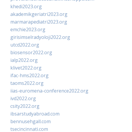
khedi2023.org
akademikgeriatri2023.org
marmarapediatri2023.org
emchie2023.org
girisimselradyoloji2022.org
utcd2022.org
biosensor2022.org
ialp2022.org
klivet2022.org
ifac-hms2022.org
taoms2022.org
iias-euromena-conference2022.org
ivd2022.org
csity2022.org
ibsarstudyabroad.com
bennusehgall.com
tsecincinnati.com