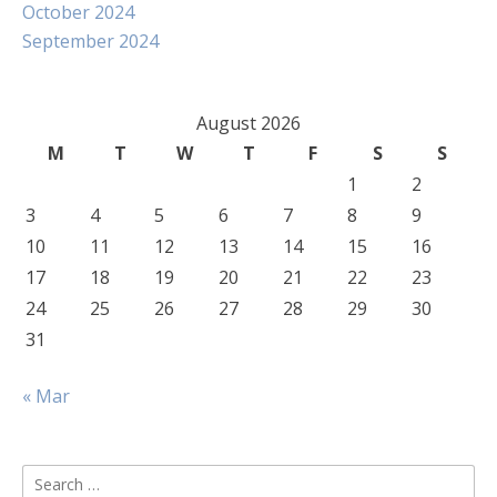
October 2024
September 2024
August 2026
M
T
W
T
F
S
S
1
2
3
4
5
6
7
8
9
10
11
12
13
14
15
16
17
18
19
20
21
22
23
24
25
26
27
28
29
30
31
« Mar
Search