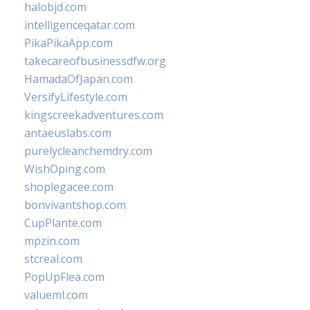
halobjd.com
intelligenceqatar.com
PikaPikaApp.com
takecareofbusinessdfw.org
HamadaOfJapan.com
VersifyLifestyle.com
kingscreekadventures.com
antaeuslabs.com
purelycleanchemdry.com
WishOping.com
shoplegacee.com
bonvivantshop.com
CupPlante.com
mpzin.com
stcreal.com
PopUpFlea.com
valueml.com