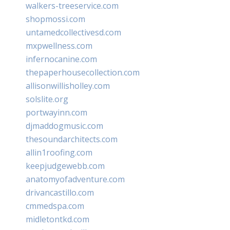
walkers-treeservice.com
shopmossi.com
untamedcollectivesd.com
mxpwellness.com
infernocanine.com
thepaperhousecollection.com
allisonwillisholley.com
solslite.org
portwayinn.com
djmaddogmusic.com
thesoundarchitects.com
allin1roofing.com
keepjudgewebb.com
anatomyofadventure.com
drivancastillo.com
cmmedspa.com
midletontkd.com