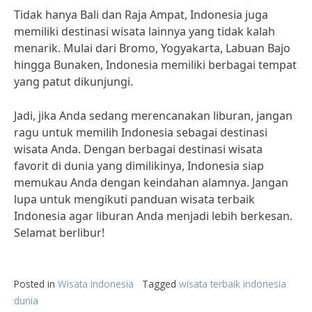
Tidak hanya Bali dan Raja Ampat, Indonesia juga
memiliki destinasi wisata lainnya yang tidak kalah
menarik. Mulai dari Bromo, Yogyakarta, Labuan Bajo
hingga Bunaken, Indonesia memiliki berbagai tempat
yang patut dikunjungi.
Jadi, jika Anda sedang merencanakan liburan, jangan
ragu untuk memilih Indonesia sebagai destinasi
wisata Anda. Dengan berbagai destinasi wisata
favorit di dunia yang dimilikinya, Indonesia siap
memukau Anda dengan keindahan alamnya. Jangan
lupa untuk mengikuti panduan wisata terbaik
Indonesia agar liburan Anda menjadi lebih berkesan.
Selamat berlibur!
Posted in
Wisata Indonesia
Tagged
wisata terbaik indonesia
dunia