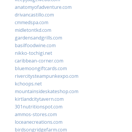
anatomyofadventure.com
drivancastillo.com
cmmedspa.com
midletontkd.com
gardensandgrills.com
basilfoodwine.com
nikko-tochigi.net
caribbean-corner.com
bluemoongiftcards.com
rivercitysteampunkexpo.com
kchoops.net
mountainsideskateshop.com
kirtlandcitytavern.com
301nutritionspot.com
ammos-stores.com
loceanecreations.com
birdsongridgefarm.com