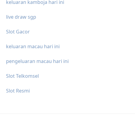
keluaran kamboja hari ini
live draw sgp
Slot Gacor
keluaran macau hari ini
pengeluaran macau hari ini
Slot Telkomsel
Slot Resmi