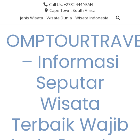
Skip
Call Us: +2782 444 YEAH
to
Cape Town, South Africa
content
Jenis Wisata
Wisata Dunia
Wisata Indonesia
OMPTOURTRAVE
– Informasi
Seputar
Wisata
Terbaik Wajib