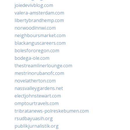
joiedevivblog.com
valera-amsterdam.com
libertybrandhemp.com
norwoodinnwi.com
neighboursmarket.com
blackanguscareers.com
bolesfororegon.com
bodega-ole.com
thestreamlinerlounge.com
mestrinorubanofc.com
novelatherton.com
nassvalleygardens.net
electjohnstewart.com
omptourtravels.com
tribratanews-polreskebumen.com
rsudbayuasih.org
publikjurnalistik.org