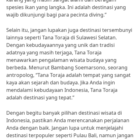
spesies ikan yang langka. Ini adalah destinasi yang
wajib dikunjungi bagi para pecinta diving.”
Selain itu, jangan lupakan juga destinasi tersembunyi
lainnya seperti Tana Toraja di Sulawesi Selatan.
Dengan kebudayaannya yang unik dan tradisi
adatnya yang masih terjaga, Tana Toraja
menawarkan pengalaman wisata budaya yang
berbeda. Menurut Bambang Soemarsono, seorang
antropolog, “Tana Toraja adalah tempat yang sangat
kaya akan sejarah dan budaya. Jika Anda ingin
mendalami kebudayaan Indonesia, Tana Toraja
adalah destinasi yang tepat.”
Dengan begitu banyak pilihan destinasi wisata di
Indonesia, pastikan Anda merencanakan perjalanan
Anda dengan baik. Jangan lupa untuk menjelajahi
destinasi terpopuler seperti Pulau Bali, namun jangan