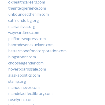
okhealthcareers.com
theintexperience.com
unboundedthefilm.com
catfriends-bg.org
marianlives.org
waywardtees.com
pidfloorsexpress.com
bancodevenezuelaen.com
bettermoodfoodcorporation.com
hingstonnt.com
chooseagender.com
hoverboardssale.com
alaskapolitics.com
stsmp.org
manoelneves.com
mandelaeffectlibrary.com
roselynns.com