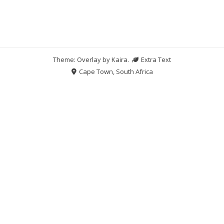
Theme: Overlay by
Kaira
.
Extra Text
Cape Town, South Africa