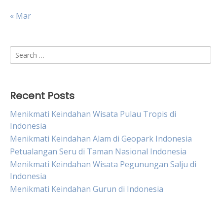
« Mar
Search
for:
Recent Posts
Menikmati Keindahan Wisata Pulau Tropis di
Indonesia
Menikmati Keindahan Alam di Geopark Indonesia
Petualangan Seru di Taman Nasional Indonesia
Menikmati Keindahan Wisata Pegunungan Salju di
Indonesia
Menikmati Keindahan Gurun di Indonesia