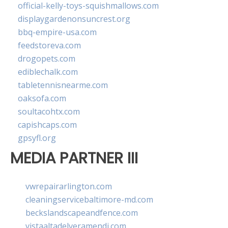
official-kelly-toys-squishmallows.com
displaygardenonsuncrest.org
bbq-empire-usa.com
feedstoreva.com
drogopets.com
ediblechalk.com
tabletennisnearme.com
oaksofa.com
soultacohtx.com
capishcaps.com
gpsyfl.org
MEDIA PARTNER III
vwrepairarlington.com
cleaningservicebaltimore-md.com
beckslandscapeandfence.com
vistaaltadelveramendi.com