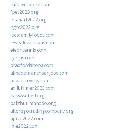
theblvd-boise.com
fpet2023.org
e-smart2022.org
ngrc2022.org
leesfamilyfoods.com
lewis-lewis-cpas.com
eleontennis.com
cyetus.com
bradfordshops.com
almadenranchsanjose.com
advocatevijay.com
adlibilimler2023.com
naswwebed.org
balithut-manado.org
alteregotradingcompany.org
aprce2022.com
ibie2022.com