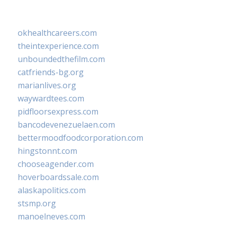
okhealthcareers.com
theintexperience.com
unboundedthefilm.com
catfriends-bg.org
marianlives.org
waywardtees.com
pidfloorsexpress.com
bancodevenezuelaen.com
bettermoodfoodcorporation.com
hingstonnt.com
chooseagender.com
hoverboardssale.com
alaskapolitics.com
stsmp.org
manoelneves.com