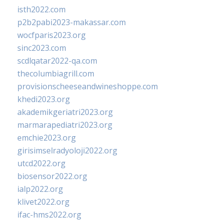
isth2022.com
p2b2pabi2023-makassar.com
wocfparis2023.org
sinc2023.com
scdlqatar2022-qa.com
thecolumbiagrill.com
provisionscheeseandwineshoppe.com
khedi2023.org
akademikgeriatri2023.org
marmarapediatri2023.org
emchie2023.org
girisimselradyoloji2022.org
utcd2022.org
biosensor2022.org
ialp2022.org
klivet2022.org
ifac-hms2022.org