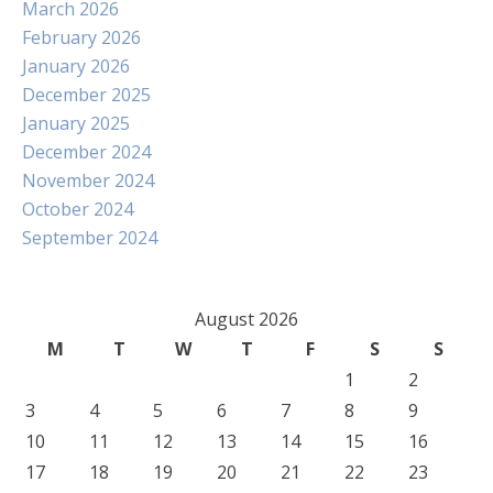
March 2026
February 2026
January 2026
December 2025
January 2025
December 2024
November 2024
October 2024
September 2024
August 2026
M
T
W
T
F
S
S
1
2
3
4
5
6
7
8
9
10
11
12
13
14
15
16
17
18
19
20
21
22
23