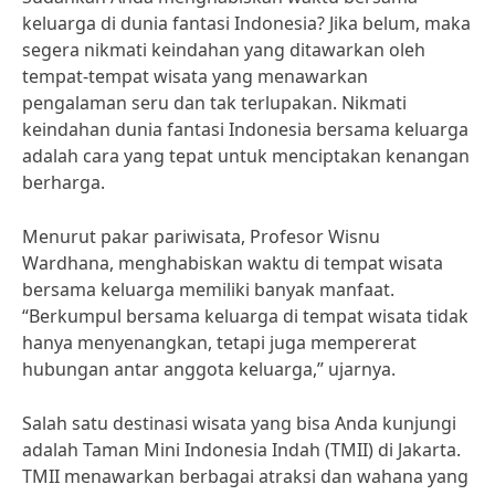
keluarga di dunia fantasi Indonesia? Jika belum, maka
segera nikmati keindahan yang ditawarkan oleh
tempat-tempat wisata yang menawarkan
pengalaman seru dan tak terlupakan. Nikmati
keindahan dunia fantasi Indonesia bersama keluarga
adalah cara yang tepat untuk menciptakan kenangan
berharga.
Menurut pakar pariwisata, Profesor Wisnu
Wardhana, menghabiskan waktu di tempat wisata
bersama keluarga memiliki banyak manfaat.
“Berkumpul bersama keluarga di tempat wisata tidak
hanya menyenangkan, tetapi juga mempererat
hubungan antar anggota keluarga,” ujarnya.
Salah satu destinasi wisata yang bisa Anda kunjungi
adalah Taman Mini Indonesia Indah (TMII) di Jakarta.
TMII menawarkan berbagai atraksi dan wahana yang