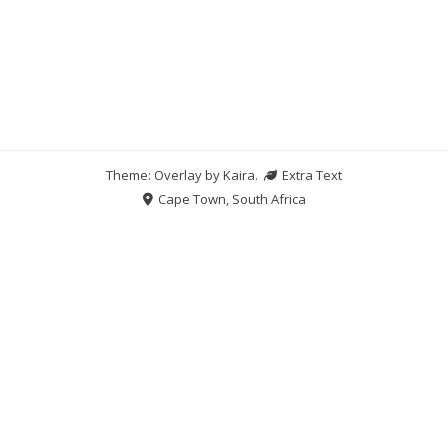
Theme: Overlay by
Kaira
.
Extra Text
Cape Town, South Africa