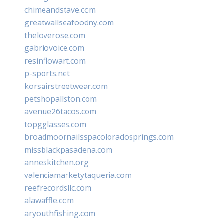
chimeandstave.com
greatwallseafoodny.com
theloverose.com
gabriovoice.com
resinflowart.com
p-sports.net
korsairstreetwear.com
petshopallston.com
avenue26tacos.com
topgglasses.com
broadmoornailsspacoloradosprings.com
missblackpasadena.com
anneskitchen.org
valenciamarketytaqueria.com
reefrecordsllc.com
alawaffle.com
aryouthfishing.com