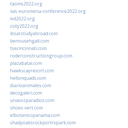
taoms2022.org
iias-euromena-conference2022.org
ivd2022.org
csity2022.org
ibsarstudyabroad.com
bennusehgall.com
tsecincinnati.com
roderconstructiongroup.com
plazabatai.com
hawkscayresort.com
hellonquads.com
diarioanimales.com
decogaleri.com
unavozparadios.com
shoes-vert.com
elbotanicopanama.com
shadyoaksrockportrvpark.com