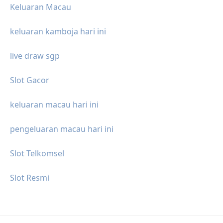
Keluaran Macau
keluaran kamboja hari ini
live draw sgp
Slot Gacor
keluaran macau hari ini
pengeluaran macau hari ini
Slot Telkomsel
Slot Resmi