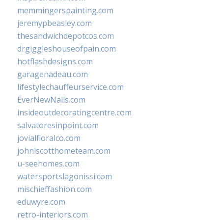
memmingerspainting.com
jeremypbeasley.com
thesandwichdepotcos.com
drgiggleshouseofpain.com
hotflashdesigns.com
garagenadeau.com
lifestylechauffeurservice.com
EverNewNails.com
insideoutdecoratingcentre.com
salvatoresinpoint.com
jovialfloralco.com
johnlscotthometeam.com
u-seehomes.com
watersportslagonissi.com
mischieffashion.com
eduwyre.com
retro-interiors.com