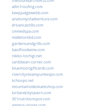
thesoundarchitects.com
allin1roofing.com
keepjudgewebb.com
anatomyofadventure.com
drivancastillo.com
cmmedspa.com
midletontkd.com
gardensandgrills.com
basilfoodwine.com
nikko-tochigi.net
caribbean-corner.com
bluemoongiftcards.com
rivercitysteampunkexpo.com
kchoops.net
mountainsideskateshop.com
kirtlandcitytavern.com
301nutritionspot.com
ammos-stores.com