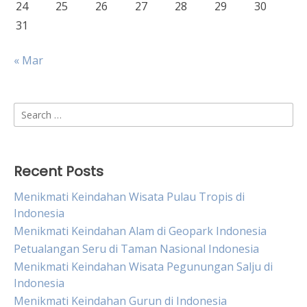
24
25
26
27
28
29
30
31
« Mar
Search
for:
Recent Posts
Menikmati Keindahan Wisata Pulau Tropis di
Indonesia
Menikmati Keindahan Alam di Geopark Indonesia
Petualangan Seru di Taman Nasional Indonesia
Menikmati Keindahan Wisata Pegunungan Salju di
Indonesia
Menikmati Keindahan Gurun di Indonesia