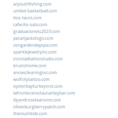
aryouthfishing.com
united-basketball.com
tios-tacos.com
cafecito-satx.com
graduacionviu2023.com
pecanjackstogo.com
zengardendayspa.com
sparklejewelryinc.com
ironcladtattoostudio.com
bruinshome.com
annascleaningsvc.com
wolfcitytattoo.com
oysterbayturkeytrot.com
lafronterarestauranteybar.com
lilyandrosetearoom.com
olivesburgberrypatch.com
theslushkids.com