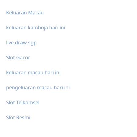
Keluaran Macau
keluaran kamboja hari ini
live draw sgp
Slot Gacor
keluaran macau hari ini
pengeluaran macau hari ini
Slot Telkomsel
Slot Resmi