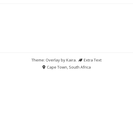
Theme: Overlay by
Kaira
.
Extra Text
Cape Town, South Africa