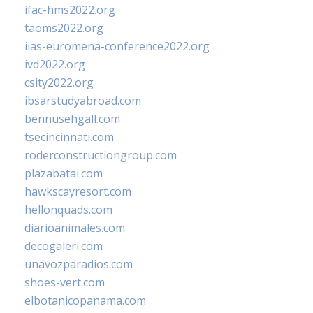
ifac-hms2022.org
taoms2022.org
iias-euromena-conference2022.org
ivd2022.org
csity2022.org
ibsarstudyabroad.com
bennusehgall.com
tsecincinnati.com
roderconstructiongroup.com
plazabatai.com
hawkscayresort.com
hellonquads.com
diarioanimales.com
decogaleri.com
unavozparadios.com
shoes-vert.com
elbotanicopanama.com