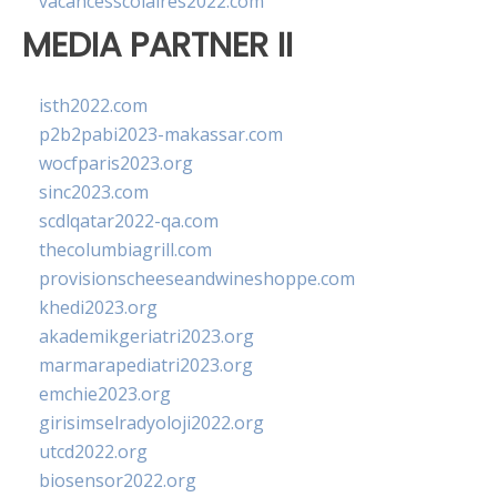
vacancesscolaires2022.com
MEDIA PARTNER II
isth2022.com
p2b2pabi2023-makassar.com
wocfparis2023.org
sinc2023.com
scdlqatar2022-qa.com
thecolumbiagrill.com
provisionscheeseandwineshoppe.com
khedi2023.org
akademikgeriatri2023.org
marmarapediatri2023.org
emchie2023.org
girisimselradyoloji2022.org
utcd2022.org
biosensor2022.org