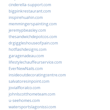
cinderella-support.com
bigpinkrestaurant.com
inspirehuahin.com
memmingerspainting.com
jeremypbeasley.com
thesandwichdepotcos.com
drgiggleshouseofpain.com
hotflashdesigns.com
garagenadeau.com
lifestylechauffeurservice.com
EverNewNails.com
insideoutdecoratingcentre.com
salvatoresinpoint.com
jovialfloralco.com
johnlscotthometeam.com
u-seehomes.com
watersportslagonissi.com