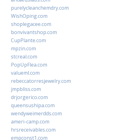
purelycleanchemdry.com
WishOping.com
shoplegacee.com
bonvivantshop.com
CupPlante.com
mpzin.com
stcreal.com
PopUpFlea.com
valueml.com
rebeccatorresjewelry.com
jmpbliss.com
drjorgerico.com
queensushipa.com
wendyweimerdds.com
ameri-camp.com
hrsreceivables.com
empconst1.com