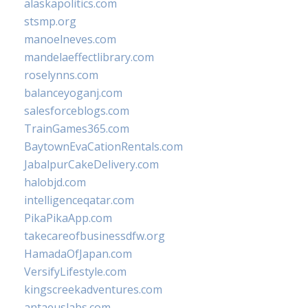
alaskapolitics.com
stsmp.org
manoelneves.com
mandelaeffectlibrary.com
roselynns.com
balanceyoganj.com
salesforceblogs.com
TrainGames365.com
BaytownEvaCationRentals.com
JabalpurCakeDelivery.com
halobjd.com
intelligenceqatar.com
PikaPikaApp.com
takecareofbusinessdfw.org
HamadaOfJapan.com
VersifyLifestyle.com
kingscreekadventures.com
antaeuslabs.com