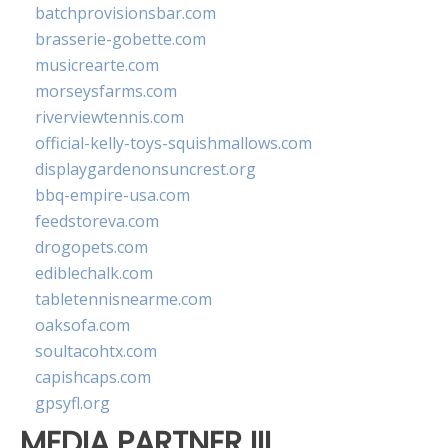
batchprovisionsbar.com
brasserie-gobette.com
musicrearte.com
morseysfarms.com
riverviewtennis.com
official-kelly-toys-squishmallows.com
displaygardenonsuncrest.org
bbq-empire-usa.com
feedstoreva.com
drogopets.com
ediblechalk.com
tabletennisnearme.com
oaksofa.com
soultacohtx.com
capishcaps.com
gpsyfl.org
MEDIA PARTNER III