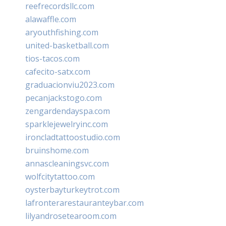
reefrecordsllc.com
alawaffle.com
aryouthfishing.com
united-basketball.com
tios-tacos.com
cafecito-satx.com
graduacionviu2023.com
pecanjackstogo.com
zengardendayspa.com
sparklejewelryinc.com
ironcladtattoostudio.com
bruinshome.com
annascleaningsvc.com
wolfcitytattoo.com
oysterbayturkeytrot.com
lafronterarestauranteybar.com
lilyandrosetearoom.com