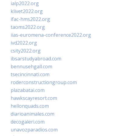
ialp2022.org
klivet2022.org
ifac-hms2022.org
taoms2022.org
iias-euromena-conference2022.org
ivd2022.org
csity2022.org
ibsarstudyabroad.com
bennusehgall.com
tsecincinnati.com
roderconstructiongroup.com
plazabatai.com
hawkscayresort.com
hellonquads.com
diarioanimales.com
decogaleri.com
unavozparadios.com