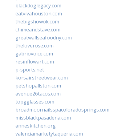
blackdoglegacy.com
eatvivahouston.com
thebigshowok.com
chimeandstave.com
greatwallseafoodny.com
theloverose.com
gabriovoice.com
resinflowart.com
p-sports.net
korsairstreetwear.com
petshopallston.com
avenue26tacos.com
topgglasses.com
broadmoornailsspacoloradosprings.com
missblackpasadena.com
anneskitchen.org
valenciamarketytaqueria.com