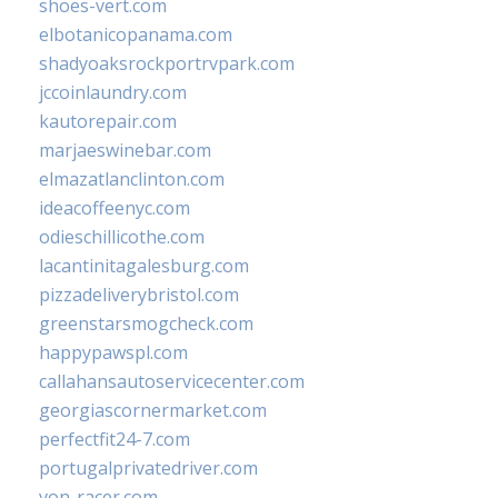
shoes-vert.com
elbotanicopanama.com
shadyoaksrockportrvpark.com
jccoinlaundry.com
kautorepair.com
marjaeswinebar.com
elmazatlanclinton.com
ideacoffeenyc.com
odieschillicothe.com
lacantinitagalesburg.com
pizzadeliverybristol.com
greenstarsmogcheck.com
happypawspl.com
callahansautoservicecenter.com
georgiascornermarket.com
perfectfit24-7.com
portugalprivatedriver.com
von-racer.com