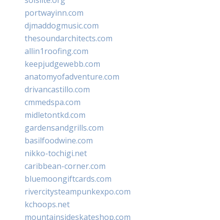
portwayinn.com
djmaddogmusic.com
thesoundarchitects.com
allin1roofing.com
keepjudgewebb.com
anatomyofadventure.com
drivancastillo.com
cmmedspa.com
midletontkd.com
gardensandgrills.com
basilfoodwine.com
nikko-tochigi.net
caribbean-corner.com
bluemoongiftcards.com
rivercitysteampunkexpo.com
kchoops.net
mountainsideskateshop.com