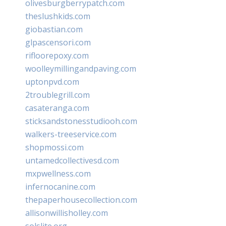
olivesburgberrypatch.com
theslushkids.com
giobastian.com
glpascensori.com
rifloorepoxy.com
woolleymillingandpaving.com
uptonpvd.com
2troublegrill.com
casateranga.com
sticksandstonesstudiooh.com
walkers-treeservice.com
shopmossi.com
untamedcollectivesd.com
mxpwellness.com
infernocanine.com
thepaperhousecollection.com
allisonwillisholley.com
solslite.org