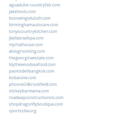
aguadulce-countryfair.com
jakehovis.com
bosswingsduluth.com
birminghamautocare.com
tonyscountrykitchen.com
jbellasnailspa.com
mychaihouse.com
alvisgrooming.com
thegeorginaestate.com
blythewoodseafood.com
paolosdelibangkok.com
bobacove.com
phoone24brookfield.com
mickeybarmama.com
roadwayconstructioninc.com
shopdragonflyboutique.com
sportszilla.org