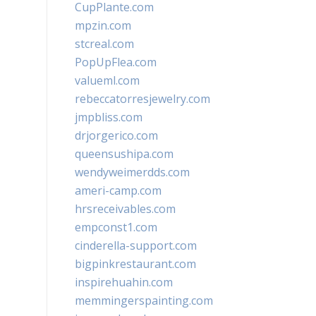
CupPlante.com
mpzin.com
stcreal.com
PopUpFlea.com
valueml.com
rebeccatorresjewelry.com
jmpbliss.com
drjorgerico.com
queensushipa.com
wendyweimerdds.com
ameri-camp.com
hrsreceivables.com
empconst1.com
cinderella-support.com
bigpinkrestaurant.com
inspirehuahin.com
memmingerspainting.com