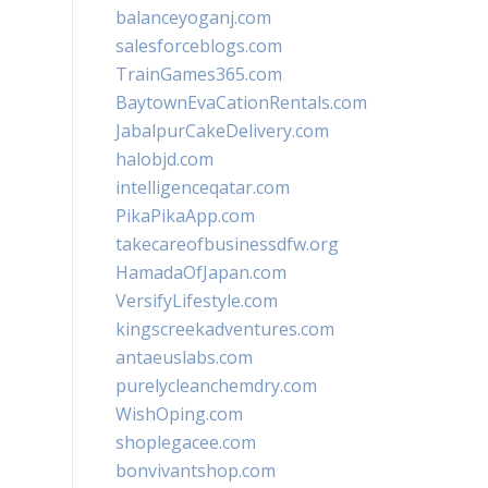
balanceyoganj.com
salesforceblogs.com
TrainGames365.com
BaytownEvaCationRentals.com
JabalpurCakeDelivery.com
halobjd.com
intelligenceqatar.com
PikaPikaApp.com
takecareofbusinessdfw.org
HamadaOfJapan.com
VersifyLifestyle.com
kingscreekadventures.com
antaeuslabs.com
purelycleanchemdry.com
WishOping.com
shoplegacee.com
bonvivantshop.com