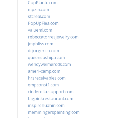
CupPlante.com
mpzin.com
stcreal.com
PopUpFlea.com
valueml.com
rebeccatorresjewelry.com
jmpbliss.com
drjorgerico.com
queensushipa.com
wendyweimerdds.com
ameri-camp.com
hrsreceivables.com
empconst1.com
cinderella-support.com
bigpinkrestaurant.com
inspirehuahin.com
memmingerspainting.com