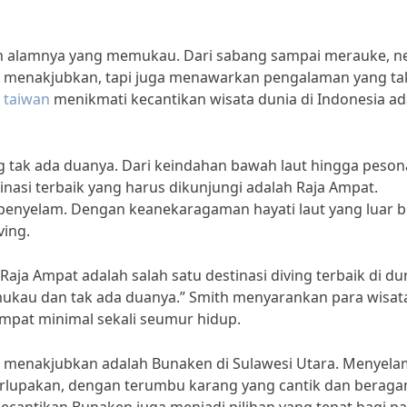
 alamnya yang memukau. Dari sabang sampai merauke, n
ya menakjubkan, tapi juga menawarkan pengalaman yang ta
l taiwan
menikmati kecantikan wisata dunia di Indonesia ad
tak ada duanya. Dari keindahan bawah laut hingga peson
inasi terbaik yang harus dikunjungi adalah Raja Ampat.
penyelam. Dengan keanekaragaman hayati laut yang luar b
ving.
aja Ampat adalah salah satu destinasi diving terbaik di du
ukau dan tak ada duanya.” Smith menyarankan para wisa
mpat minimal sekali seumur hidup.
lah menakjubkan adalah Bunaken di Sulawesi Utara. Menyela
rlupakan, dengan terumbu karang yang cantik dan berag