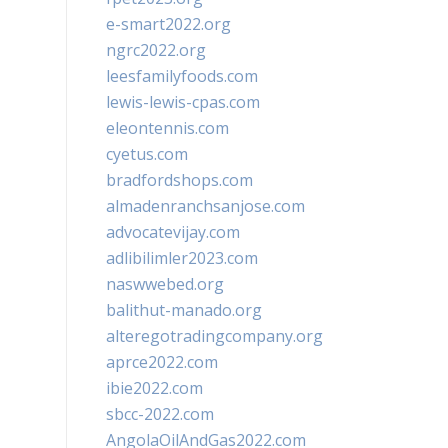
e-smart2022.org
ngrc2022.org
leesfamilyfoods.com
lewis-lewis-cpas.com
eleontennis.com
cyetus.com
bradfordshops.com
almadenranchsanjose.com
advocatevijay.com
adlibilimler2023.com
naswwebed.org
balithut-manado.org
alteregotradingcompany.org
aprce2022.com
ibie2022.com
sbcc-2022.com
AngolaOilAndGas2022.com