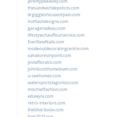
jeremypbeasley.com
thesandwichdepotcos.com
drgiggleshouseofpain.com
hotflashdesigns.com
garagenadeau.com
lifestylechauffeurservice.com
EverNewNails.com
insideoutdecoratingcentre.com
salvatoresinpoint.com
jovialfloralco.com
johnlscotthometeam.com
u-seehomes.com
watersportslagonissi.com
mischieffashion.com
eduwyre.com
retro-interiors.com
theblvd-boise.com
fpet2023.org