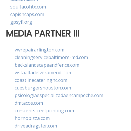
soultacohtx.com
capishcaps.com
gpsyfl.org
MEDIA PARTNER III
vwrepairarlington.com
cleaningservicebaltimore-md.com
beckslandscapeandfence.com
vistaaltadelveramendi.com
coastlinecateringnc.com
cuesburgershouston.com
psicologiaespecializadaencampeche.com
dmtacos.com
crescentstreetprinting.com
hornopizza.com
driveadragster.com