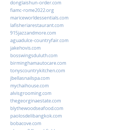
donglaishun-order.com
fiamc-rome2022.org
mariceworldessentials.com
lafisheriarestaurant.com
915jazzandmore.com
aguadulce-countryfair.com
jakehovis.com
bosswingsduluth.com
birminghamautocare.com
tonyscountrykitchen.com
jbellasnailspa.com
mychaihouse.com
alvisgrooming.com
thegeorginaestate.com
blythewoodseafood.com
paolosdelibangkok.com
bobacove.com