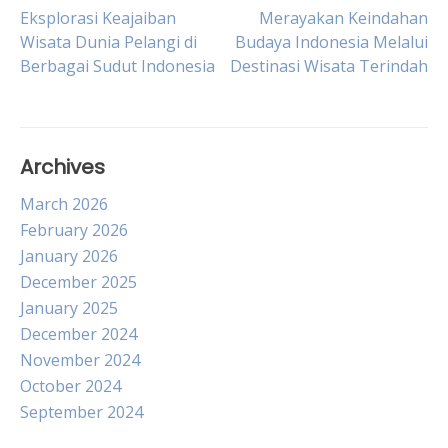
Post
Eksplorasi Keajaiban
Merayakan Keindahan
Wisata Dunia Pelangi di
Budaya Indonesia Melalui
Berbagai Sudut Indonesia
Destinasi Wisata Terindah
navigation
Archives
March 2026
February 2026
January 2026
December 2025
January 2025
December 2024
November 2024
October 2024
September 2024