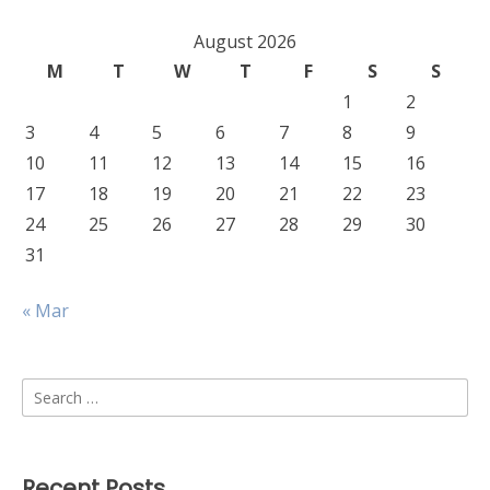
August 2026
M
T
W
T
F
S
S
1
2
3
4
5
6
7
8
9
10
11
12
13
14
15
16
17
18
19
20
21
22
23
24
25
26
27
28
29
30
31
« Mar
Search
for:
Recent Posts