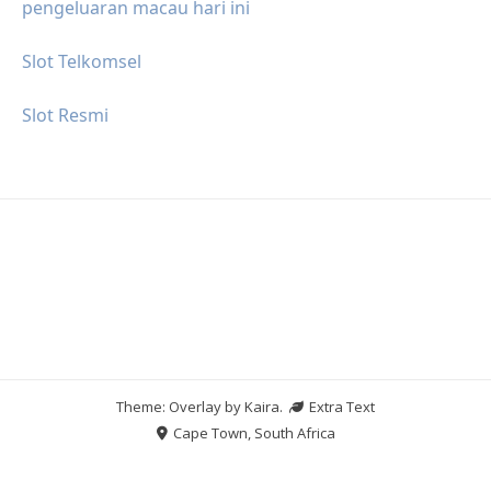
pengeluaran macau hari ini
Slot Telkomsel
Slot Resmi
Theme: Overlay by
Kaira
.
Extra Text
Cape Town, South Africa