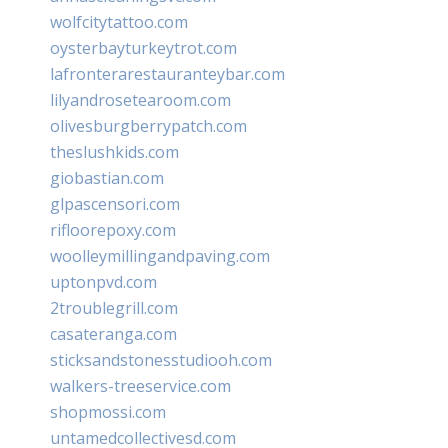
wolfcitytattoo.com
oysterbayturkeytrot.com
lafronterarestauranteybar.com
lilyandrosetearoom.com
olivesburgberrypatch.com
theslushkids.com
giobastian.com
glpascensori.com
rifloorepoxy.com
woolleymillingandpaving.com
uptonpvd.com
2troublegrill.com
casateranga.com
sticksandstonesstudiooh.com
walkers-treeservice.com
shopmossi.com
untamedcollectivesd.com