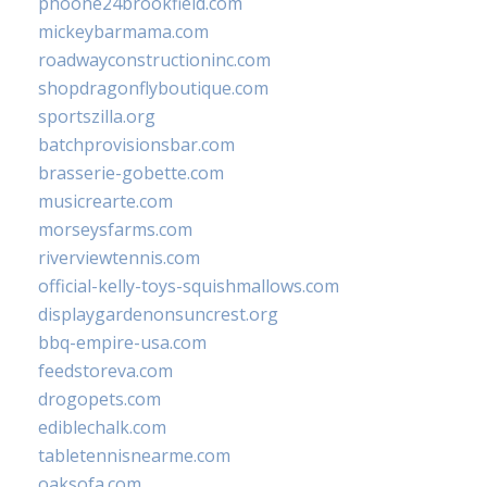
phoone24brookfield.com
mickeybarmama.com
roadwayconstructioninc.com
shopdragonflyboutique.com
sportszilla.org
batchprovisionsbar.com
brasserie-gobette.com
musicrearte.com
morseysfarms.com
riverviewtennis.com
official-kelly-toys-squishmallows.com
displaygardenonsuncrest.org
bbq-empire-usa.com
feedstoreva.com
drogopets.com
ediblechalk.com
tabletennisnearme.com
oaksofa.com