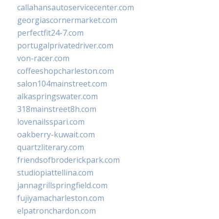
callahansautoservicecenter.com
georgiascornermarket.com
perfectfit24-7.com
portugalprivatedriver.com
von-racer.com
coffeeshopcharleston.com
salon104mainstreet.com
alkaspringswater.com
318mainstreet8h.com
lovenailsspari.com
oakberry-kuwait.com
quartzliterary.com
friendsofbroderickpark.com
studiopiattellina.com
jannagrillspringfield.com
fujiyamacharleston.com
elpatronchardon.com