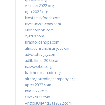
e-smart2022.org
ngrc2022.org
leesfamilyfoods.com
lewis-lewis-cpas.com
eleontennis.com
cyetus.com
bradfordshops.com
almadenranchsanjose.com
advocatevijay.com
adlibilimler2023.com
naswwebed.org
balithut-manado.org
alteregotradingcompany.org
aprce2022.com
ibie2022.com
sbcc-2022.com
AngolaOilAndGas2022.com