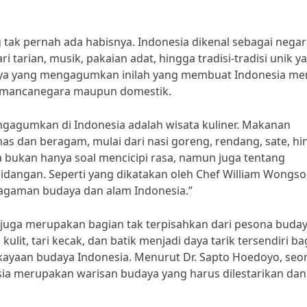
tak pernah ada habisnya. Indonesia dikenal sebagai negar
tarian, musik, pakaian adat, hingga tradisi-tradisi unik y
udaya yang mengagumkan inilah yang membuat Indonesia me
an mancanegara maupun domestik.
engagumkan di Indonesia adalah wisata kuliner. Makanan
khas dan beragam, mulai dari nasi goreng, rendang, sate, h
a bukan hanya soal mencicipi rasa, namun juga tentang
 hidangan. Seperti yang dikatakan oleh Chef William Wongso
ragaman budaya dan alam Indonesia.”
nan juga merupakan bagian tak terpisahkan dari pesona buda
ulit, tari kecak, dan batik menjadi daya tarik tersendiri ba
kayaan budaya Indonesia. Menurut Dr. Sapto Hoedoyo, seo
esia merupakan warisan budaya yang harus dilestarikan dan