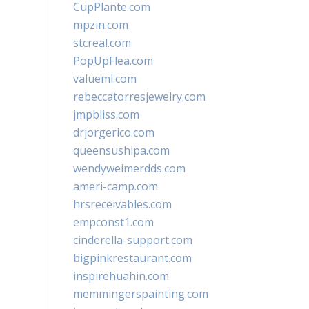
CupPlante.com
mpzin.com
stcreal.com
PopUpFlea.com
valueml.com
rebeccatorresjewelry.com
jmpbliss.com
drjorgerico.com
queensushipa.com
wendyweimerdds.com
ameri-camp.com
hrsreceivables.com
empconst1.com
cinderella-support.com
bigpinkrestaurant.com
inspirehuahin.com
memmingerspainting.com