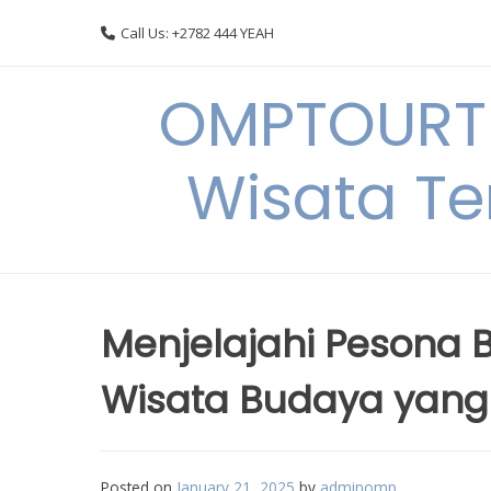
Skip
Call Us: +2782 444 YEAH
to
content
OMPTOURTR
Wisata Te
Menjelajahi Pesona 
Wisata Budaya yan
Posted on
January 21, 2025
by
adminomp