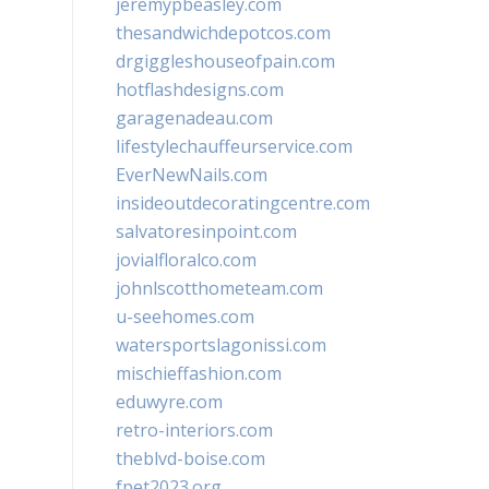
jeremypbeasley.com
thesandwichdepotcos.com
drgiggleshouseofpain.com
hotflashdesigns.com
garagenadeau.com
lifestylechauffeurservice.com
EverNewNails.com
insideoutdecoratingcentre.com
salvatoresinpoint.com
jovialfloralco.com
johnlscotthometeam.com
u-seehomes.com
watersportslagonissi.com
mischieffashion.com
eduwyre.com
retro-interiors.com
theblvd-boise.com
fpet2023.org