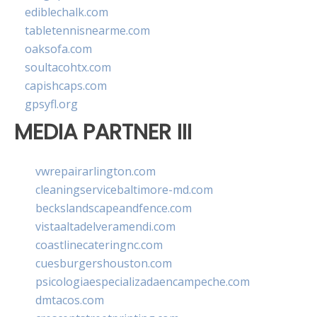
ediblechalk.com
tabletennisnearme.com
oaksofa.com
soultacohtx.com
capishcaps.com
gpsyfl.org
MEDIA PARTNER III
vwrepairarlington.com
cleaningservicebaltimore-md.com
beckslandscapeandfence.com
vistaaltadelveramendi.com
coastlinecateringnc.com
cuesburgershouston.com
psicologiaespecializadaencampeche.com
dmtacos.com