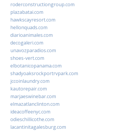
roderconstructiongroup.com
plazabatai.com
hawkscayresort.com
hellonquads.com
diarioanimales.com
decogaleri.com
unavozparadios.com
shoes-vert.com
elbotanicopanama.com
shadyoaksrockportrvpark.com
jccoinlaundry.com
kautorepair.com
marjaeswinebar.com
elmazatlanclinton.com
ideacoffeenyc.com
odieschillicothe.com
lacantinitagalesburg.com