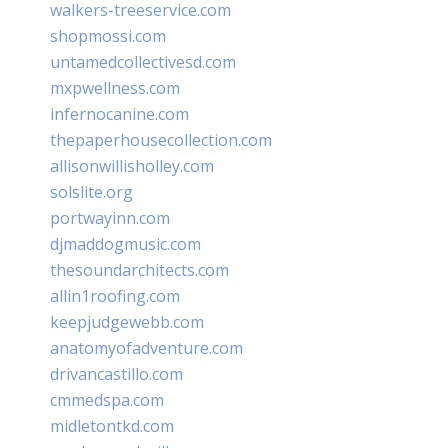
walkers-treeservice.com
shopmossi.com
untamedcollectivesd.com
mxpwellness.com
infernocanine.com
thepaperhousecollection.com
allisonwillisholley.com
solslite.org
portwayinn.com
djmaddogmusic.com
thesoundarchitects.com
allin1roofing.com
keepjudgewebb.com
anatomyofadventure.com
drivancastillo.com
cmmedspa.com
midletontkd.com