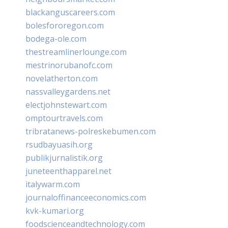
blackanguscareers.com
bolesfororegon.com
bodega-ole.com
thestreamlinerlounge.com
mestrinorubanofc.com
novelatherton.com
nassvalleygardens.net
electjohnstewart.com
omptourtravels.com
tribratanews-polreskebumen.com
rsudbayuasih.org
publikjurnalistik.org
juneteenthapparel.net
italywarm.com
journaloffinanceeconomics.com
kvk-kumari.org
foodscienceandtechnology.com