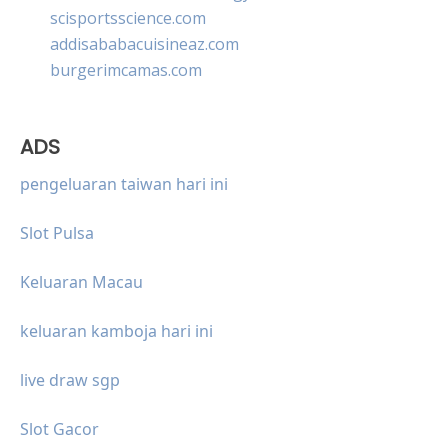
scisportsscience.com
addisababacuisineaz.com
burgerimcamas.com
ADS
pengeluaran taiwan hari ini
Slot Pulsa
Keluaran Macau
keluaran kamboja hari ini
live draw sgp
Slot Gacor