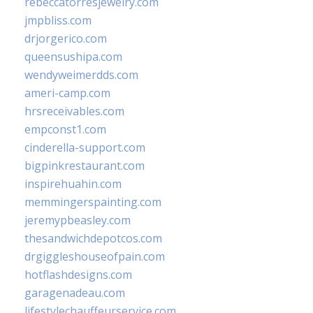
rebeccatorresjewelry.com
jmpbliss.com
drjorgerico.com
queensushipa.com
wendyweimerdds.com
ameri-camp.com
hrsreceivables.com
empconst1.com
cinderella-support.com
bigpinkrestaurant.com
inspirehuahin.com
memmingerspainting.com
jeremypbeasley.com
thesandwichdepotcos.com
drgiggleshouseofpain.com
hotflashdesigns.com
garagenadeau.com
lifestylechauffeurservice.com