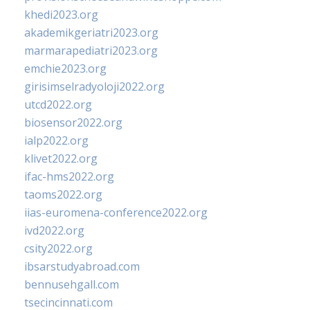
khedi2023.org
akademikgeriatri2023.org
marmarapediatri2023.org
emchie2023.org
girisimselradyoloji2022.org
utcd2022.org
biosensor2022.org
ialp2022.org
klivet2022.org
ifac-hms2022.org
taoms2022.org
iias-euromena-conference2022.org
ivd2022.org
csity2022.org
ibsarstudyabroad.com
bennusehgall.com
tsecincinnati.com