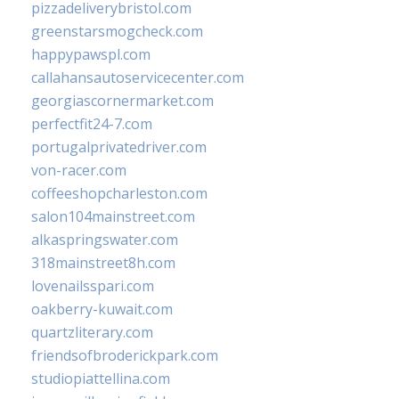
pizzadeliverybristol.com
greenstarsmogcheck.com
happypawspl.com
callahansautoservicecenter.com
georgiascornermarket.com
perfectfit24-7.com
portugalprivatedriver.com
von-racer.com
coffeeshopcharleston.com
salon104mainstreet.com
alkaspringswater.com
318mainstreet8h.com
lovenailsspari.com
oakberry-kuwait.com
quartzliterary.com
friendsofbroderickpark.com
studiopiattellina.com