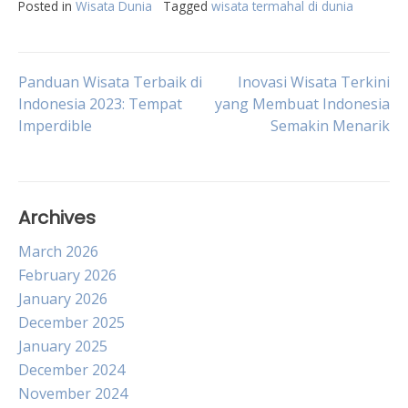
Posted in
Wisata Dunia
Tagged
wisata termahal di dunia
Post
Panduan Wisata Terbaik di
Inovasi Wisata Terkini
Indonesia 2023: Tempat
yang Membuat Indonesia
Imperdible
Semakin Menarik
navigation
Archives
March 2026
February 2026
January 2026
December 2025
January 2025
December 2024
November 2024