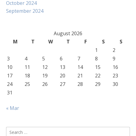
October 2024
September 2024
August 2026
M
T
W
T
F
S
S
1
2
3
4
5
6
7
8
9
10
11
12
13
14
15
16
17
18
19
20
21
22
23
24
25
26
27
28
29
30
31
« Mar
Search