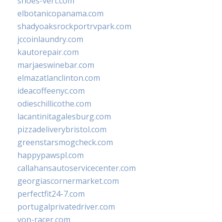
shoes-vert.com
elbotanicopanama.com
shadyoaksrockportrvpark.com
jccoinlaundry.com
kautorepair.com
marjaeswinebar.com
elmazatlanclinton.com
ideacoffeenyc.com
odieschillicothe.com
lacantinitagalesburg.com
pizzadeliverybristol.com
greenstarsmogcheck.com
happypawspl.com
callahansautoservicecenter.com
georgiascornermarket.com
perfectfit24-7.com
portugalprivatedriver.com
von-racer.com