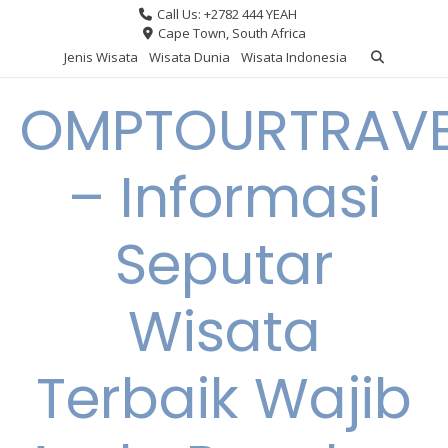
Skip
Call Us: +2782 444 YEAH
to
Cape Town, South Africa
content
Jenis Wisata
Wisata Dunia
Wisata Indonesia
OMPTOURTRAVE
– Informasi
Seputar
Wisata
Terbaik Wajib