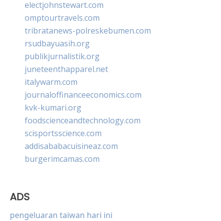
electjohnstewart.com
omptourtravels.com
tribratanews-polreskebumen.com
rsudbayuasih.org
publikjurnalistik.org
juneteenthapparel.net
italywarm.com
journaloffinanceeconomics.com
kvk-kumari.org
foodscienceandtechnology.com
scisportsscience.com
addisababacuisineaz.com
burgerimcamas.com
ADS
pengeluaran taiwan hari ini