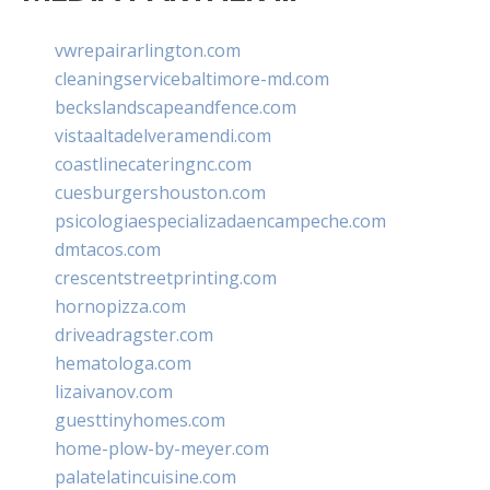
vwrepairarlington.com
cleaningservicebaltimore-md.com
beckslandscapeandfence.com
vistaaltadelveramendi.com
coastlinecateringnc.com
cuesburgershouston.com
psicologiaespecializadaencampeche.com
dmtacos.com
crescentstreetprinting.com
hornopizza.com
driveadragster.com
hematologa.com
lizaivanov.com
guesttinyhomes.com
home-plow-by-meyer.com
palatelatincuisine.com