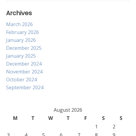
Archives
March 2026
February 2026
January 2026
December 2025
January 2025
December 2024
November 2024
October 2024
September 2024
August 2026
M
T
W
T
F
S
S
1
2
3
4
5
6
7
8
9