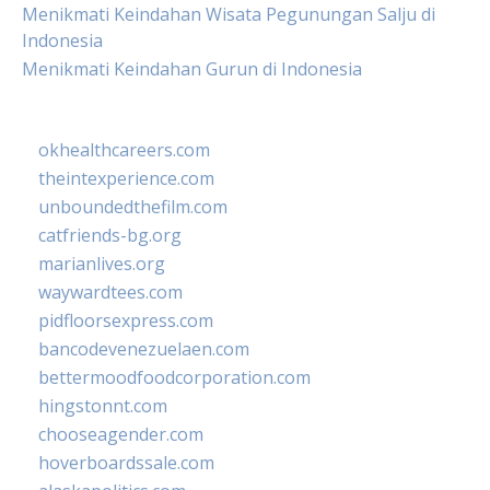
Menikmati Keindahan Wisata Pegunungan Salju di
Indonesia
Menikmati Keindahan Gurun di Indonesia
okhealthcareers.com
theintexperience.com
unboundedthefilm.com
catfriends-bg.org
marianlives.org
waywardtees.com
pidfloorsexpress.com
bancodevenezuelaen.com
bettermoodfoodcorporation.com
hingstonnt.com
chooseagender.com
hoverboardssale.com