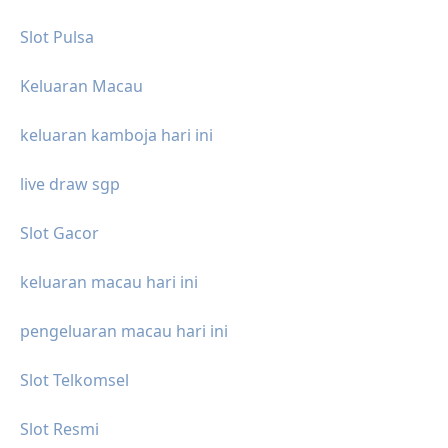
Slot Pulsa
Keluaran Macau
keluaran kamboja hari ini
live draw sgp
Slot Gacor
keluaran macau hari ini
pengeluaran macau hari ini
Slot Telkomsel
Slot Resmi