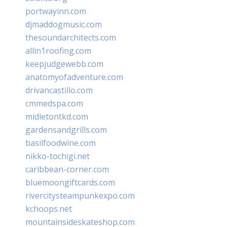
portwayinn.com
djmaddogmusic.com
thesoundarchitects.com
allin1roofing.com
keepjudgewebb.com
anatomyofadventure.com
drivancastillo.com
cmmedspa.com
midletontkd.com
gardensandgrills.com
basilfoodwine.com
nikko-tochigi.net
caribbean-corner.com
bluemoongiftcards.com
rivercitysteampunkexpo.com
kchoops.net
mountainsideskateshop.com