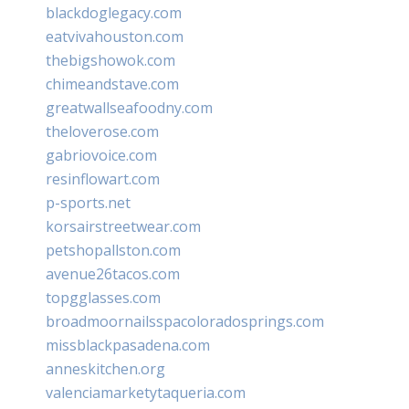
blackdoglegacy.com
eatvivahouston.com
thebigshowok.com
chimeandstave.com
greatwallseafoodny.com
theloverose.com
gabriovoice.com
resinflowart.com
p-sports.net
korsairstreetwear.com
petshopallston.com
avenue26tacos.com
topgglasses.com
broadmoornailsspacoloradosprings.com
missblackpasadena.com
anneskitchen.org
valenciamarketytaqueria.com