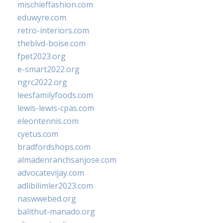
mischieffashion.com
eduwyre.com
retro-interiors.com
theblvd-boise.com
fpet2023.org
e-smart2022.org
ngrc2022.org
leesfamilyfoods.com
lewis-lewis-cpas.com
eleontennis.com
cyetus.com
bradfordshops.com
almadenranchsanjose.com
advocatevijay.com
adlibilimler2023.com
naswwebed.org
balithut-manado.org