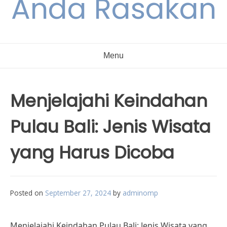
Anda Rasakan
Menu
Menjelajahi Keindahan
Pulau Bali: Jenis Wisata
yang Harus Dicoba
Posted on
September 27, 2024
by
adminomp
Menjelajahi Keindahan Pulau Bali: Jenis Wisata yang