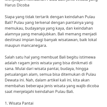
Harus Dicoba
Siapa yang tidak tertarik dengan keindahan Pulau
Bali? Pulau yang terkenal dengan pantainya yang
memukau, budayanya yang kaya, dan keindahan
alamnya yang menakjubkan. Bali memang menjadi
destinasi impian bagi banyak wisatawan, baik lokal
maupun mancanegara.
Salah satu hal yang membuat Bali begitu istimewa
adalah ragam jenis wisata yang bisa dinikmati di
sana. Mulai dari wisata pantai, budaya, hingga
petualangan alam, semua bisa ditemukan di Pulau
Dewata ini. Nah, dalam artikel kali ini, kita akan
membahas beberapa jenis wisata yang wajib dicoba
saat menjelajahi keindahan Pulau Bali.
1. Wisata Pantai