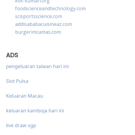
kvk-kumari.org
foodscienceandtechnology.com
scisportsscience.com
addisababacuisineaz.com
burgerimcamas.com
ADS
pengeluaran taiwan hari ini
Slot Pulsa
Keluaran Macau
keluaran kamboja hari ini
live draw sgp