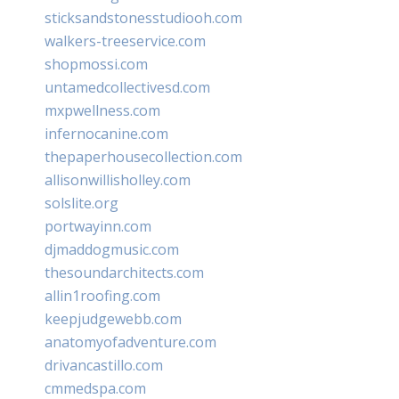
sticksandstonesstudiooh.com
walkers-treeservice.com
shopmossi.com
untamedcollectivesd.com
mxpwellness.com
infernocanine.com
thepaperhousecollection.com
allisonwillisholley.com
solslite.org
portwayinn.com
djmaddogmusic.com
thesoundarchitects.com
allin1roofing.com
keepjudgewebb.com
anatomyofadventure.com
drivancastillo.com
cmmedspa.com