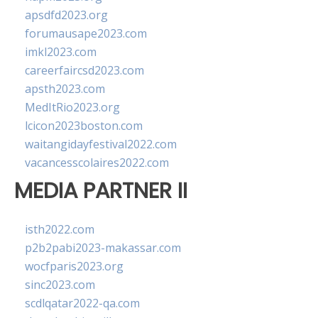
apsdfd2023.org
forumausape2023.com
imkl2023.com
careerfaircsd2023.com
apsth2023.com
MedItRio2023.org
lcicon2023boston.com
waitangidayfestival2022.com
vacancesscolaires2022.com
MEDIA PARTNER II
isth2022.com
p2b2pabi2023-makassar.com
wocfparis2023.org
sinc2023.com
scdlqatar2022-qa.com