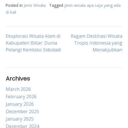
Posted in
Jenis Wisata
Tagged
jenis wisata apa saja yang ada
di bali
Post
Eksplorasi Wisata Alam di
Ragam Destinasi Wisata
Kabupaten Blitar: Dunia
Tropis Indonesia yang
Pelangi Kemloko Sidodadi
Menakjubkan
navigation
Archives
March 2026
February 2026
January 2026
December 2025
January 2025
December 2024