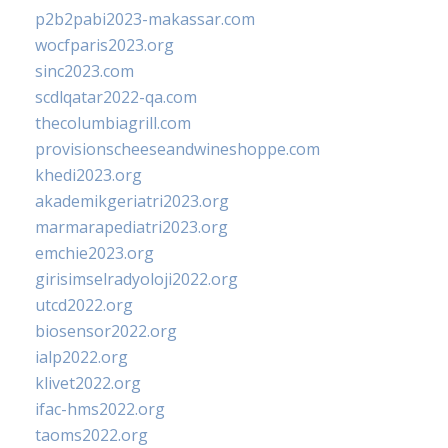
p2b2pabi2023-makassar.com
wocfparis2023.org
sinc2023.com
scdlqatar2022-qa.com
thecolumbiagrill.com
provisionscheeseandwineshoppe.com
khedi2023.org
akademikgeriatri2023.org
marmarapediatri2023.org
emchie2023.org
girisimselradyoloji2022.org
utcd2022.org
biosensor2022.org
ialp2022.org
klivet2022.org
ifac-hms2022.org
taoms2022.org