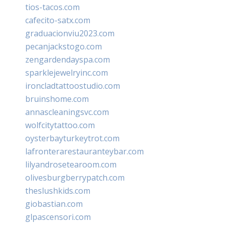
tios-tacos.com
cafecito-satx.com
graduacionviu2023.com
pecanjackstogo.com
zengardendayspa.com
sparklejewelryinc.com
ironcladtattoostudio.com
bruinshome.com
annascleaningsvc.com
wolfcitytattoo.com
oysterbayturkeytrot.com
lafronterarestauranteybar.com
lilyandrosetearoom.com
olivesburgberrypatch.com
theslushkids.com
giobastian.com
glpascensori.com