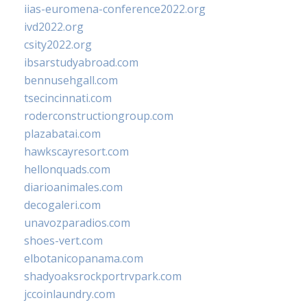
iias-euromena-conference2022.org
ivd2022.org
csity2022.org
ibsarstudyabroad.com
bennusehgall.com
tsecincinnati.com
roderconstructiongroup.com
plazabatai.com
hawkscayresort.com
hellonquads.com
diarioanimales.com
decogaleri.com
unavozparadios.com
shoes-vert.com
elbotanicopanama.com
shadyoaksrockportrvpark.com
jccoinlaundry.com