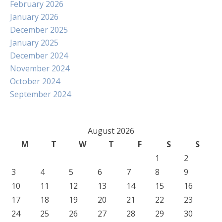
February 2026
January 2026
December 2025
January 2025
December 2024
November 2024
October 2024
September 2024
August 2026
M
T
W
T
F
S
S
1
2
3
4
5
6
7
8
9
10
11
12
13
14
15
16
17
18
19
20
21
22
23
24
25
26
27
28
29
30