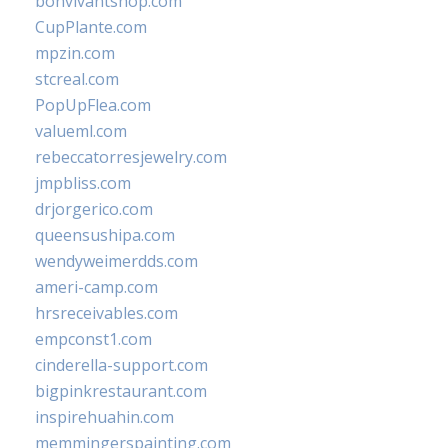
bonvivantshop.com
CupPlante.com
mpzin.com
stcreal.com
PopUpFlea.com
valueml.com
rebeccatorresjewelry.com
jmpbliss.com
drjorgerico.com
queensushipa.com
wendyweimerdds.com
ameri-camp.com
hrsreceivables.com
empconst1.com
cinderella-support.com
bigpinkrestaurant.com
inspirehuahin.com
memmingerspainting.com