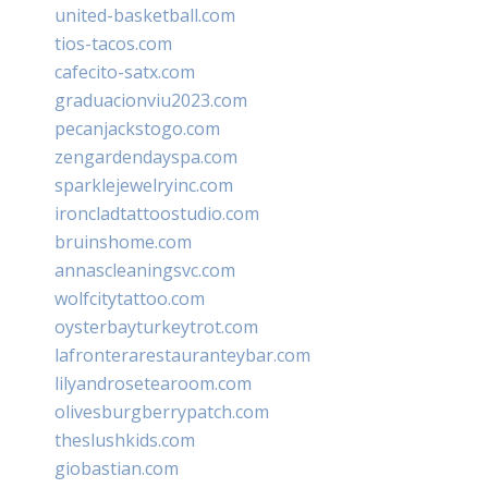
united-basketball.com
tios-tacos.com
cafecito-satx.com
graduacionviu2023.com
pecanjackstogo.com
zengardendayspa.com
sparklejewelryinc.com
ironcladtattoostudio.com
bruinshome.com
annascleaningsvc.com
wolfcitytattoo.com
oysterbayturkeytrot.com
lafronterarestauranteybar.com
lilyandrosetearoom.com
olivesburgberrypatch.com
theslushkids.com
giobastian.com