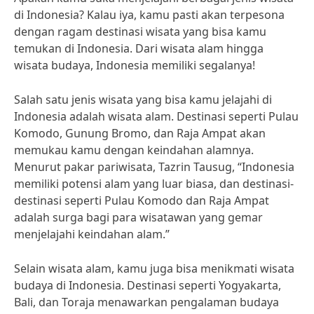
di Indonesia? Kalau iya, kamu pasti akan terpesona
dengan ragam destinasi wisata yang bisa kamu
temukan di Indonesia. Dari wisata alam hingga
wisata budaya, Indonesia memiliki segalanya!
Salah satu jenis wisata yang bisa kamu jelajahi di
Indonesia adalah wisata alam. Destinasi seperti Pulau
Komodo, Gunung Bromo, dan Raja Ampat akan
memukau kamu dengan keindahan alamnya.
Menurut pakar pariwisata, Tazrin Tausug, “Indonesia
memiliki potensi alam yang luar biasa, dan destinasi-
destinasi seperti Pulau Komodo dan Raja Ampat
adalah surga bagi para wisatawan yang gemar
menjelajahi keindahan alam.”
Selain wisata alam, kamu juga bisa menikmati wisata
budaya di Indonesia. Destinasi seperti Yogyakarta,
Bali, dan Toraja menawarkan pengalaman budaya