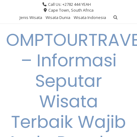
Skip
Call Us: +2782 444 YEAH
to
Cape Town, South Africa
content
Jenis Wisata
Wisata Dunia
Wisata Indonesia
OMPTOURTRAVE
– Informasi
Seputar
Wisata
Terbaik Wajib