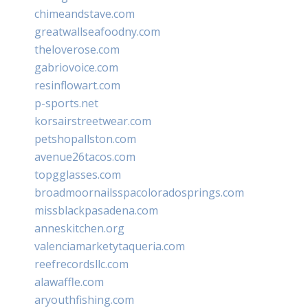
chimeandstave.com
greatwallseafoodny.com
theloverose.com
gabriovoice.com
resinflowart.com
p-sports.net
korsairstreetwear.com
petshopallston.com
avenue26tacos.com
topgglasses.com
broadmoornailsspacoloradosprings.com
missblackpasadena.com
anneskitchen.org
valenciamarketytaqueria.com
reefrecordsllc.com
alawaffle.com
aryouthfishing.com