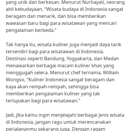
yang unik dan berkesan. Menurut Nurhayati, seorang
ahli kebudayaan, “Wisata budaya di Indonesia sangat
beragam dan menarik, dan bisa memberikan
wawasan baru bagi para wisatawan yang mencari
pengalaman berbeda.”
Tak hanya itu, wisata kuliner juga menjadi daya tarik
tersendiri bagi para wisatawan di Indonesia.
Destinasi seperti Bandung, Yogyakarta, dan Medan
menawarkan berbagai macam kuliner khas yang
menggugah selera. Menurut chef ternama, William
Wongso, “Kuliner Indonesia sangat beragam dan
kaya akan rempah-rempah, sehingga bisa
memberikan pengalaman kuliner yang tak
terlupakan bagi para wisatawan.”
Jadi, jika kamu ingin menjelajahi berbagai jenis wisata
di Indonesia, jangan ragu untuk merencanakan
perjalananmu sekarang juga. Dengan ragam