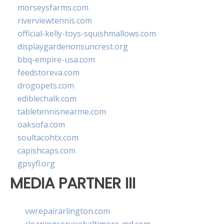
morseysfarms.com
riverviewtennis.com
official-kelly-toys-squishmallows.com
displaygardenonsuncrest.org
bbq-empire-usa.com
feedstoreva.com
drogopets.com
ediblechalk.com
tabletennisnearme.com
oaksofa.com
soultacohtx.com
capishcaps.com
gpsyfl.org
MEDIA PARTNER III
vwrepairarlington.com
cleaningservicebaltimore-md.com