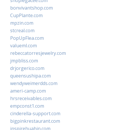
shoplegacee.com
bonvivantshop.com
CupPlante.com
mpzin.com
stcreal.com
PopUpFlea.com
valueml.com
rebeccatorresjewelry.com
jmpbliss.com
drjorgerico.com
queensushipa.com
wendyweimerdds.com
ameri-camp.com
hrsreceivables.com
empconst1.com
cinderella-support.com
bigpinkrestaurant.com
inspirehuahin.com