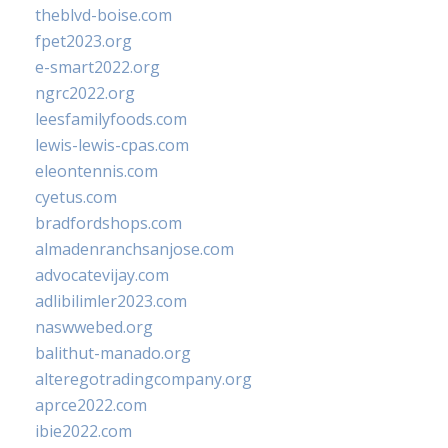
theblvd-boise.com
fpet2023.org
e-smart2022.org
ngrc2022.org
leesfamilyfoods.com
lewis-lewis-cpas.com
eleontennis.com
cyetus.com
bradfordshops.com
almadenranchsanjose.com
advocatevijay.com
adlibilimler2023.com
naswwebed.org
balithut-manado.org
alteregotradingcompany.org
aprce2022.com
ibie2022.com