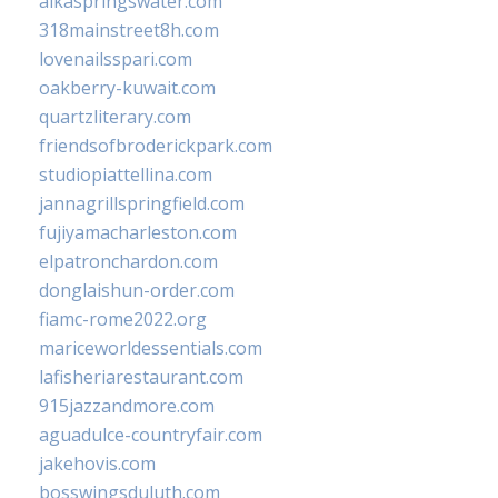
alkaspringswater.com
318mainstreet8h.com
lovenailsspari.com
oakberry-kuwait.com
quartzliterary.com
friendsofbroderickpark.com
studiopiattellina.com
jannagrillspringfield.com
fujiyamacharleston.com
elpatronchardon.com
donglaishun-order.com
fiamc-rome2022.org
mariceworldessentials.com
lafisheriarestaurant.com
915jazzandmore.com
aguadulce-countryfair.com
jakehovis.com
bosswingsduluth.com