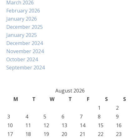
March 2026
February 2026
January 2026
December 2025
January 2025
December 2024
November 2024
October 2024
September 2024
August 2026
M
T
W
T
F
S
S
1
2
3
4
5
6
7
8
9
10
11
12
13
14
15
16
17
18
19
20
21
22
23