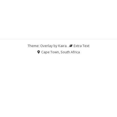
Theme: Overlay by
Kaira
.
Extra Text
Cape Town, South Africa