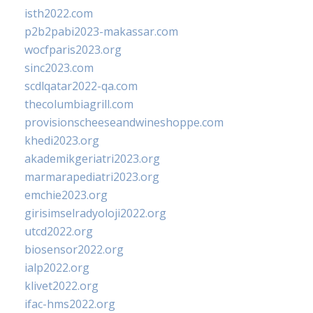
isth2022.com
p2b2pabi2023-makassar.com
wocfparis2023.org
sinc2023.com
scdlqatar2022-qa.com
thecolumbiagrill.com
provisionscheeseandwineshoppe.com
khedi2023.org
akademikgeriatri2023.org
marmarapediatri2023.org
emchie2023.org
girisimselradyoloji2022.org
utcd2022.org
biosensor2022.org
ialp2022.org
klivet2022.org
ifac-hms2022.org