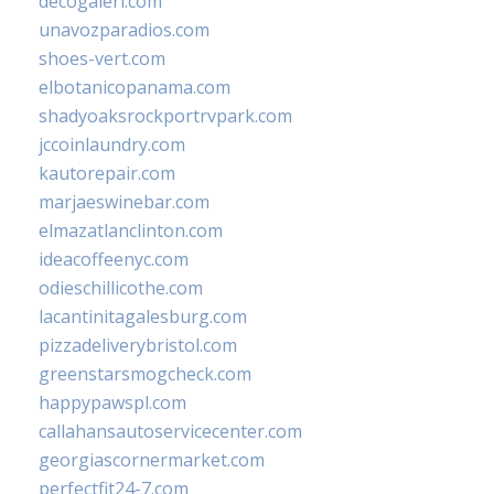
decogaleri.com
unavozparadios.com
shoes-vert.com
elbotanicopanama.com
shadyoaksrockportrvpark.com
jccoinlaundry.com
kautorepair.com
marjaeswinebar.com
elmazatlanclinton.com
ideacoffeenyc.com
odieschillicothe.com
lacantinitagalesburg.com
pizzadeliverybristol.com
greenstarsmogcheck.com
happypawspl.com
callahansautoservicecenter.com
georgiascornermarket.com
perfectfit24-7.com