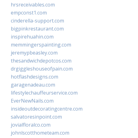
hrsreceivables.com
empconst1.com
cinderella-support.com
bigpinkrestaurant.com
inspirehuahin.com
memmingerspainting.com
jeremypbeasley.com
thesandwichdepotcos.com
drgiggleshouseofpain.com
hotflashdesigns.com
garagenadeau.com
lifestylechauffeurservice.com
EverNewNails.com
insideoutdecoratingcentre.com
salvatoresinpoint.com
jovialfloralco.com
johnlscotthometeam.com