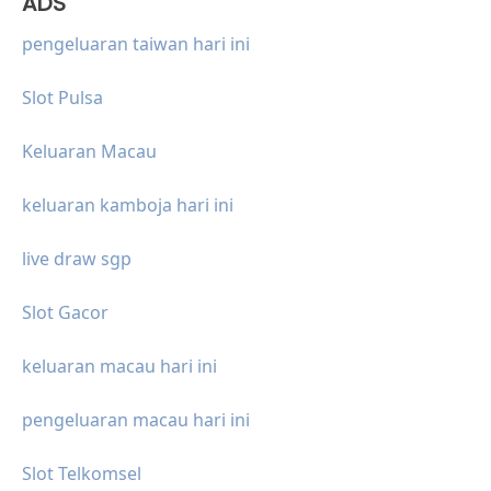
ADS
pengeluaran taiwan hari ini
Slot Pulsa
Keluaran Macau
keluaran kamboja hari ini
live draw sgp
Slot Gacor
keluaran macau hari ini
pengeluaran macau hari ini
Slot Telkomsel