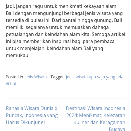
Jadi, jangan ragu untuk menikmati kekayaan alam
Bali dengan mengunjungi berbagai jenis wisata yang
tersedia di pulau ini. Dari pantai hingga gunung, Bali
memiliki segalanya untuk memuaskan dahaga
petualangan dan keindahan alam kita. Semoga artikel
ini bisa memberikan inspirasi bagi para pembaca
untuk menjelajahi keindahan alam Bali yang
memukau.
Posted in
Jenis Wisata
Tagged
jenis wisata apa saja yang ada
di bali
Post
Rahasia Wisata Dunia di
Destinasi Wisata Indonesia
Puncak, Indonesia yang
2024: Menikmati Kelezatan
Harus Dikunjungi
Kuliner dan Keragaman
navigation
Budaya