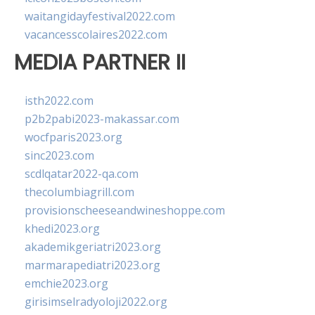
waitangidayfestival2022.com
vacancesscolaires2022.com
MEDIA PARTNER II
isth2022.com
p2b2pabi2023-makassar.com
wocfparis2023.org
sinc2023.com
scdlqatar2022-qa.com
thecolumbiagrill.com
provisionscheeseandwineshoppe.com
khedi2023.org
akademikgeriatri2023.org
marmarapediatri2023.org
emchie2023.org
girisimselradyoloji2022.org