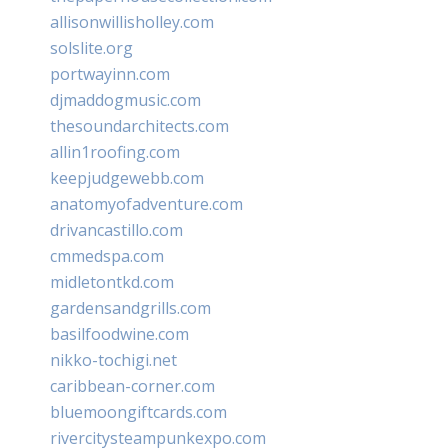
allisonwillisholley.com
solslite.org
portwayinn.com
djmaddogmusic.com
thesoundarchitects.com
allin1roofing.com
keepjudgewebb.com
anatomyofadventure.com
drivancastillo.com
cmmedspa.com
midletontkd.com
gardensandgrills.com
basilfoodwine.com
nikko-tochigi.net
caribbean-corner.com
bluemoongiftcards.com
rivercitysteampunkexpo.com