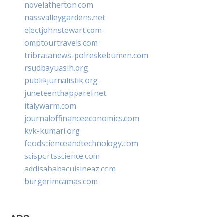
novelatherton.com
nassvalleygardens.net
electjohnstewart.com
omptourtravels.com
tribratanews-polreskebumen.com
rsudbayuasih.org
publikjurnalistik.org
juneteenthapparel.net
italywarm.com
journaloffinanceeconomics.com
kvk-kumari.org
foodscienceandtechnology.com
scisportsscience.com
addisababacuisineaz.com
burgerimcamas.com