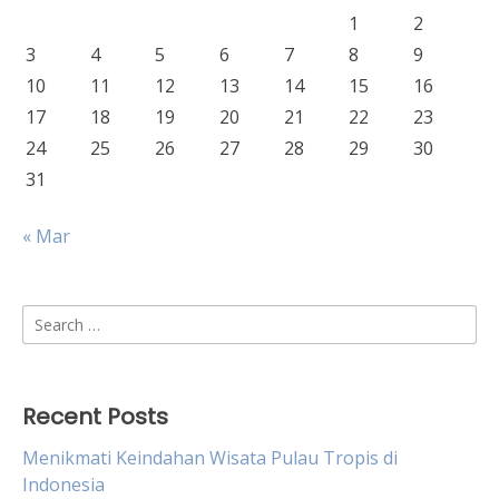
1
2
3
4
5
6
7
8
9
10
11
12
13
14
15
16
17
18
19
20
21
22
23
24
25
26
27
28
29
30
31
« Mar
Search
for:
Recent Posts
Menikmati Keindahan Wisata Pulau Tropis di
Indonesia