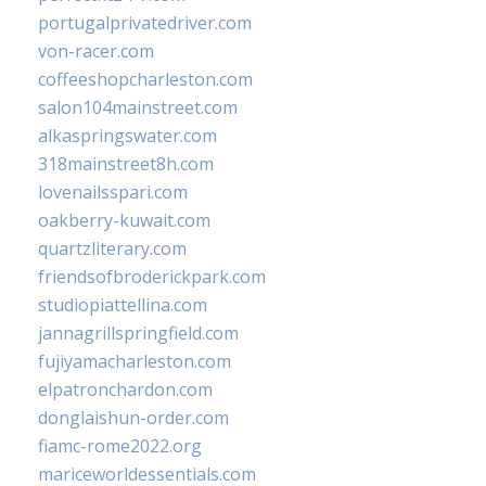
portugalprivatedriver.com
von-racer.com
coffeeshopcharleston.com
salon104mainstreet.com
alkaspringswater.com
318mainstreet8h.com
lovenailsspari.com
oakberry-kuwait.com
quartzliterary.com
friendsofbroderickpark.com
studiopiattellina.com
jannagrillspringfield.com
fujiyamacharleston.com
elpatronchardon.com
donglaishun-order.com
fiamc-rome2022.org
mariceworldessentials.com