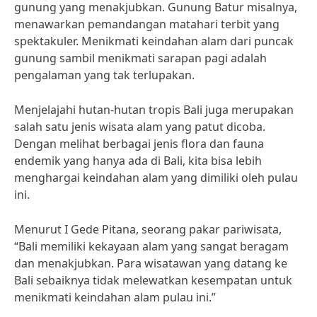
gunung yang menakjubkan. Gunung Batur misalnya,
menawarkan pemandangan matahari terbit yang
spektakuler. Menikmati keindahan alam dari puncak
gunung sambil menikmati sarapan pagi adalah
pengalaman yang tak terlupakan.
Menjelajahi hutan-hutan tropis Bali juga merupakan
salah satu jenis wisata alam yang patut dicoba.
Dengan melihat berbagai jenis flora dan fauna
endemik yang hanya ada di Bali, kita bisa lebih
menghargai keindahan alam yang dimiliki oleh pulau
ini.
Menurut I Gede Pitana, seorang pakar pariwisata,
“Bali memiliki kekayaan alam yang sangat beragam
dan menakjubkan. Para wisatawan yang datang ke
Bali sebaiknya tidak melewatkan kesempatan untuk
menikmati keindahan alam pulau ini.”