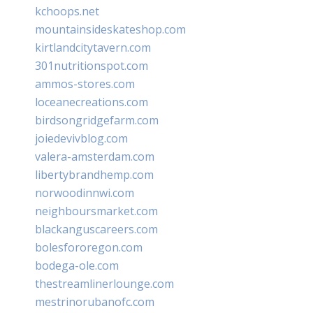
kchoops.net
mountainsideskateshop.com
kirtlandcitytavern.com
301nutritionspot.com
ammos-stores.com
loceanecreations.com
birdsongridgefarm.com
joiedevivblog.com
valera-amsterdam.com
libertybrandhemp.com
norwoodinnwi.com
neighboursmarket.com
blackanguscareers.com
bolesfororegon.com
bodega-ole.com
thestreamlinerlounge.com
mestrinorubanofc.com