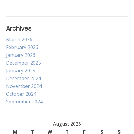
Archives
March 2026
February 2026
January 2026
December 2025
January 2025
December 2024
November 2024
October 2024
September 2024
August 2026
M
T
W
T
F
S
S