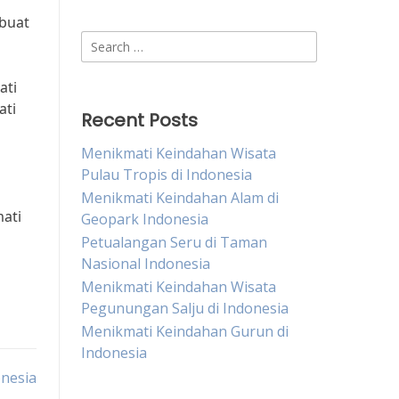
mbuat
Search
for:
ati
ati
Recent Posts
Menikmati Keindahan Wisata
Pulau Tropis di Indonesia
Menikmati Keindahan Alam di
ati
Geopark Indonesia
Petualangan Seru di Taman
Nasional Indonesia
Menikmati Keindahan Wisata
Pegunungan Salju di Indonesia
Menikmati Keindahan Gurun di
Indonesia
onesia