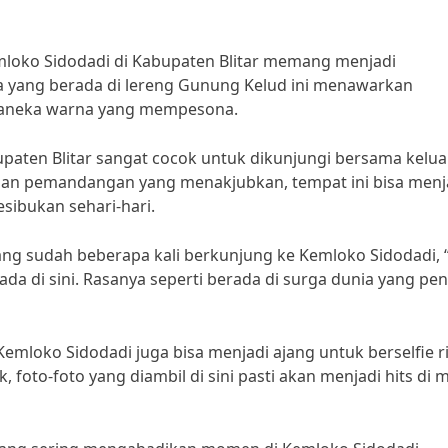
mloko Sidodadi di Kabupaten Blitar memang menjadi
ta yang berada di lereng Gunung Kelud ini menawarkan
aneka warna yang mempesona.
upaten Blitar sangat cocok untuk dikunjungi bersama kelu
dan pemandangan yang menakjubkan, tempat ini bisa menj
sibukan sehari-hari.
g sudah beberapa kali berkunjung ke Kemloko Sidodadi, 
da di sini. Rasanya seperti berada di surga dunia yang pe
emloko Sidodadi juga bisa menjadi ajang untuk berselfie ri
 foto-foto yang diambil di sini pasti akan menjadi hits di 