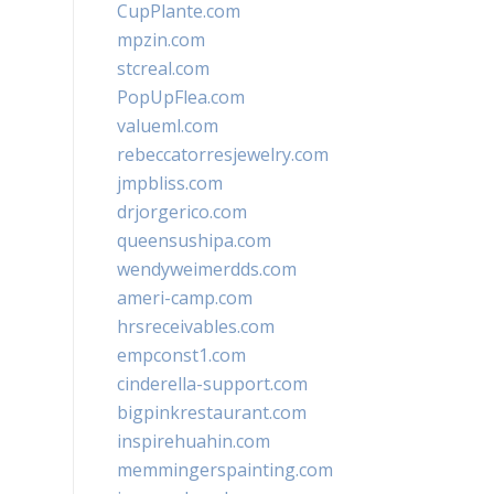
CupPlante.com
mpzin.com
stcreal.com
PopUpFlea.com
valueml.com
rebeccatorresjewelry.com
jmpbliss.com
drjorgerico.com
queensushipa.com
wendyweimerdds.com
ameri-camp.com
hrsreceivables.com
empconst1.com
cinderella-support.com
bigpinkrestaurant.com
inspirehuahin.com
memmingerspainting.com