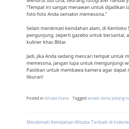
Menurut Ibu Lina, seorang fotografer handal
“Tempat ini sangat menawan untuk dijadikan l
foto-foto Anda semakin memesona.”
Selain menikmati keindahan alam, di Kemloko S
pengunjung, seperti gazebo untuk bersantai,
kuliner khas Blitar.
Jadi, jika Anda sedang mencari tempat untuk
memesona, jangan lupa untuk mengunjungi wisa
Pastikan untuk membawa kamera agar dapat m
liburan!
Posted in
Wisata Dunia
Tagged
wisata dunia pelangi 
Post
Menikmati Keindahan Wisata Terbaik di Indone