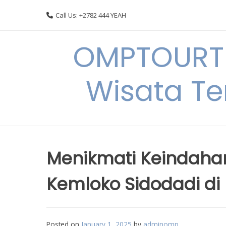
Skip
Call Us: +2782 444 YEAH
to
content
OMPTOURTR
Wisata Te
Menikmati Keindahan
Kemloko Sidodadi di 
Posted on
January 1, 2025
by
adminomp