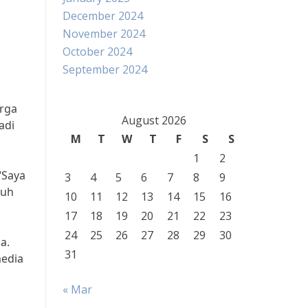
December 2024
November 2024
October 2024
September 2024
arga
August 2026
adi
M
T
W
T
F
S
S
1
2
“Saya
3
4
5
6
7
8
9
nuh
10
11
12
13
14
15
16
17
18
19
20
21
22
23
24
25
26
27
28
29
30
a.
31
media
« Mar