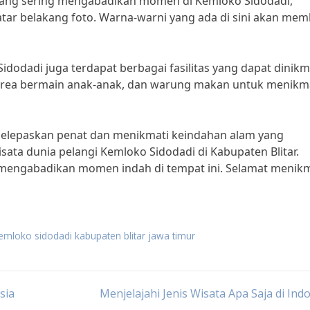
 yang sering mengabadikan momen di Kemloko Sidodadi,
atar belakang foto. Warna-warni yang ada di sini akan me
idodadi juga terdapat berbagai fasilitas yang dapat dinikm
 area bermain anak-anak, dan warung makan untuk menikm
 melepaskan penat dan menikmati keindahan alam yang
ta dunia pelangi Kemloko Sidodadi di Kabupaten Blitar.
engabadikan momen indah di tempat ini. Selamat menikm
kemloko sidodadi kabupaten blitar jawa timur
sia
Menjelajahi Jenis Wisata Apa Saja di Ind