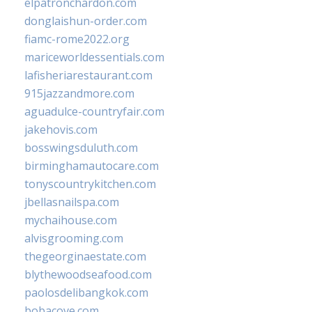
elpatronchardon.com
donglaishun-order.com
fiamc-rome2022.org
mariceworldessentials.com
lafisheriarestaurant.com
915jazzandmore.com
aguadulce-countryfair.com
jakehovis.com
bosswingsduluth.com
birminghamautocare.com
tonyscountrykitchen.com
jbellasnailspa.com
mychaihouse.com
alvisgrooming.com
thegeorginaestate.com
blythewoodseafood.com
paolosdelibangkok.com
bobacove.com