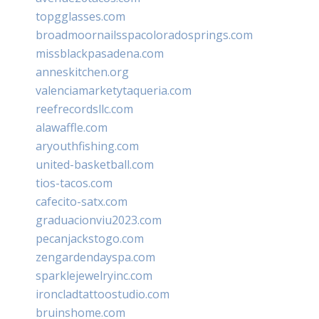
topgglasses.com
broadmoornailsspacoloradosprings.com
missblackpasadena.com
anneskitchen.org
valenciamarketytaqueria.com
reefrecordsllc.com
alawaffle.com
aryouthfishing.com
united-basketball.com
tios-tacos.com
cafecito-satx.com
graduacionviu2023.com
pecanjackstogo.com
zengardendayspa.com
sparklejewelryinc.com
ironcladtattoostudio.com
bruinshome.com