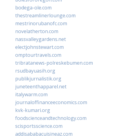
bodega-ole.com
thestreamlinerlounge.com
mestrinorubanofc.com
novelatherton.com
nassvalleygardens.net
electjohnstewart.com
omptourtravels.com
tribratanews-polreskebumen.com
rsudbayuasih.org
publikjurnalistik.org
juneteenthapparel.net
italywarm.com
journaloffinanceeconomics.com
kvk-kumari.org
foodscienceandtechnology.com
scisportsscience.com
addisababacuisineaz.com