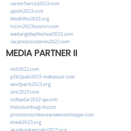
careerfaircsd2023.com
apsth2023.com
MedItRio2023.org
lcicon2023boston.com
waitangidayfestival2022.com
vacancesscolaires2022.com
MEDIA PARTNER II
isth2022.com
p2b2pabi2023-makassar.com
wocfparis2023.org
sinc2023.com
scdlqatar2022-qa.com
thecolumbiagrill.com
provisionscheeseandwineshoppe.com
khedi2023.org
akademikgeriatri2023.org