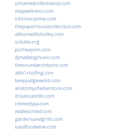
untamedcollectivesd.com
mxpwellness.com
infernocanine.com
thepaperhousecollection.com
allisonwillisholley.com
solslite.org
portwayinn.com
djmaddogmusic.com
thesoundarchitects.com
allin1roofing.com
keepjudgewebb.com
anatomyofadventure.com
drivancastillo.com
cmmedspa.com
midletontkd.com
gardensandgrills.com
basilfoodwine.com