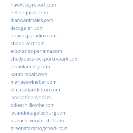
hawkscayresort.com
hellonquads.com
diarioanimales.com
decogaleri.com
unavozparadios.com
shoes-vert.com
elbotanicopanama.com
shadyoaksrockportrvpark.com
jccoinlaundry.com
kautorepair.com
marjaeswinebar.com
elmazatlanclinton.com
ideacoffeenyc.com
odieschillicothe.com
lacantinitagalesburg.com
pizzadeliverybristol.com
greenstarsmogcheck.com