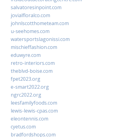
salvatoresinpoint.com
jovialfloralco.com
johnlscotthometeam.com
u-seehomes.com
watersportslagonissi.com
mischieffashion.com
eduwyre.com
retro-interiors.com
theblvd-boise.com
fpet2023.org
e-smart2022.org
ngrc2022.org
leesfamilyfoods.com
lewis-lewis-cpas.com
eleontennis.com
cyetus.com
bradfordshops.com