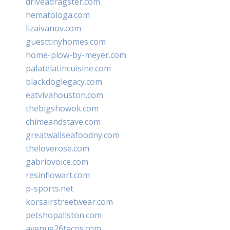
driveadragster.com
hematologa.com
lizaivanov.com
guesttinyhomes.com
home-plow-by-meyer.com
palatelatincuisine.com
blackdoglegacy.com
eatvivahouston.com
thebigshowok.com
chimeandstave.com
greatwallseafoodny.com
theloverose.com
gabriovoice.com
resinflowart.com
p-sports.net
korsairstreetwear.com
petshopallston.com
avenue26tacos.com