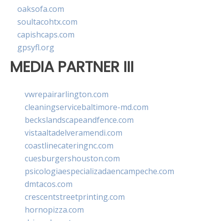
oaksofa.com
soultacohtx.com
capishcaps.com
gpsyfl.org
MEDIA PARTNER III
vwrepairarlington.com
cleaningservicebaltimore-md.com
beckslandscapeandfence.com
vistaaltadelveramendi.com
coastlinecateringnc.com
cuesburgershouston.com
psicologiaespecializadaencampeche.com
dmtacos.com
crescentstreetprinting.com
hornopizza.com