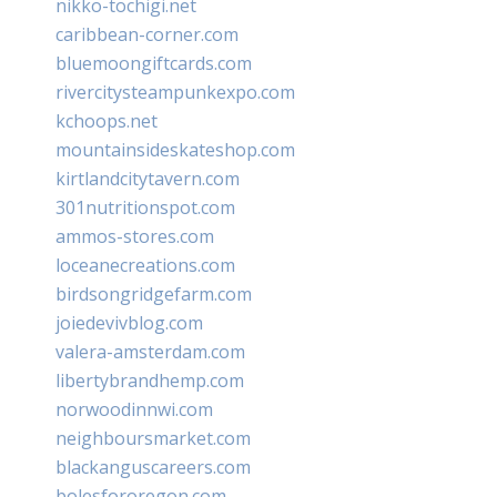
nikko-tochigi.net
caribbean-corner.com
bluemoongiftcards.com
rivercitysteampunkexpo.com
kchoops.net
mountainsideskateshop.com
kirtlandcitytavern.com
301nutritionspot.com
ammos-stores.com
loceanecreations.com
birdsongridgefarm.com
joiedevivblog.com
valera-amsterdam.com
libertybrandhemp.com
norwoodinnwi.com
neighboursmarket.com
blackanguscareers.com
bolesfororegon.com