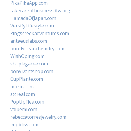
PikaPikaApp.com
takecareofbusinessdfw.org
HamadaOfJapan.com
VersifyLifestyle.com
kingscreekadventures.com
antaeuslabs.com
purelycleanchemdry.com
WishOping.com
shoplegacee.com
bonvivantshop.com
CupPlante.com
mpzin.com
stcreal.com
PopUpFlea.com
valueml.com
rebeccatorresjewelry.com
jmpbliss.com