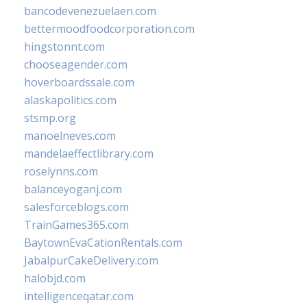
bancodevenezuelaen.com
bettermoodfoodcorporation.com
hingstonnt.com
chooseagender.com
hoverboardssale.com
alaskapolitics.com
stsmp.org
manoelneves.com
mandelaeffectlibrary.com
roselynns.com
balanceyoganj.com
salesforceblogs.com
TrainGames365.com
BaytownEvaCationRentals.com
JabalpurCakeDelivery.com
halobjd.com
intelligenceqatar.com