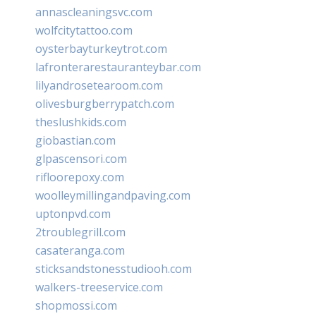
annascleaningsvc.com
wolfcitytattoo.com
oysterbayturkeytrot.com
lafronterarestauranteybar.com
lilyandrosetearoom.com
olivesburgberrypatch.com
theslushkids.com
giobastian.com
glpascensori.com
rifloorepoxy.com
woolleymillingandpaving.com
uptonpvd.com
2troublegrill.com
casateranga.com
sticksandstonesstudiooh.com
walkers-treeservice.com
shopmossi.com