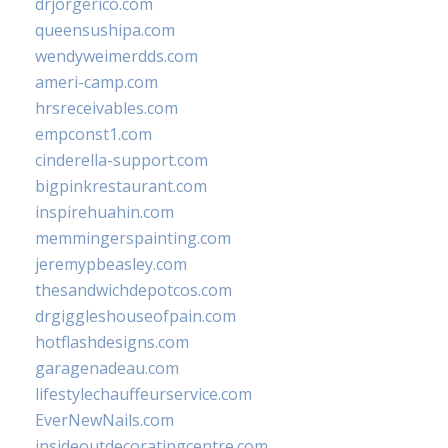
drjorgerico.com
queensushipa.com
wendyweimerdds.com
ameri-camp.com
hrsreceivables.com
empconst1.com
cinderella-support.com
bigpinkrestaurant.com
inspirehuahin.com
memmingerspainting.com
jeremypbeasley.com
thesandwichdepotcos.com
drgiggleshouseofpain.com
hotflashdesigns.com
garagenadeau.com
lifestylechauffeurservice.com
EverNewNails.com
insideoutdecoratingcentre.com