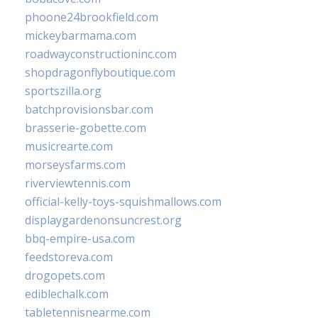
phoone24brookfield.com
mickeybarmama.com
roadwayconstructioninc.com
shopdragonflyboutique.com
sportszilla.org
batchprovisionsbar.com
brasserie-gobette.com
musicrearte.com
morseysfarms.com
riverviewtennis.com
official-kelly-toys-squishmallows.com
displaygardenonsuncrest.org
bbq-empire-usa.com
feedstoreva.com
drogopets.com
ediblechalk.com
tabletennisnearme.com