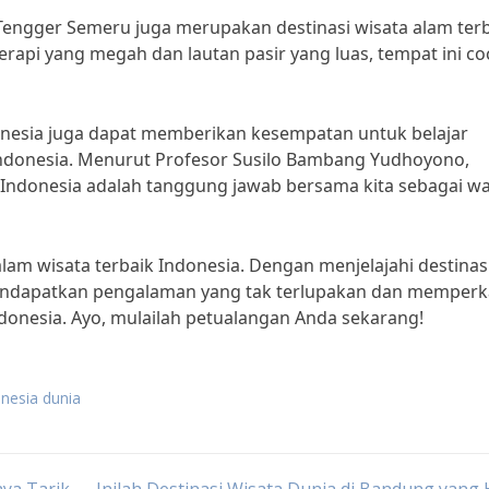
engger Semeru juga merupakan destinasi wisata alam ter
api yang megah dan lautan pasir yang luas, tempat ini co
onesia juga dapat memberikan kesempatan untuk belajar
ndonesia. Menurut Profesor Susilo Bambang Yudhoyono,
 Indonesia adalah tanggung jawab bersama kita sebagai w
lam wisata terbaik Indonesia. Dengan menjelajahi destinas
endapatkan pengalaman yang tak terlupakan dan memperk
onesia. Ayo, mulailah petualangan Anda sekarang!
onesia dunia