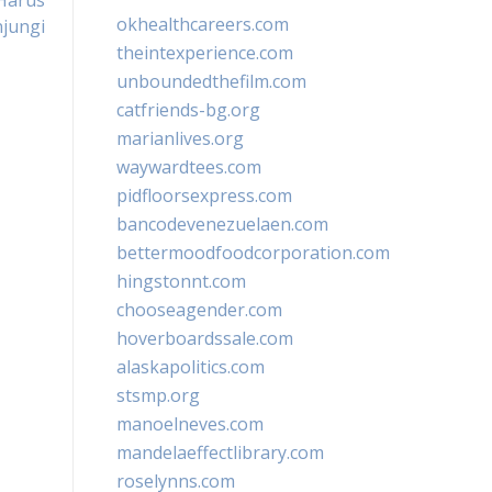
 Harus
okhealthcareers.com
jungi
theintexperience.com
unboundedthefilm.com
catfriends-bg.org
marianlives.org
waywardtees.com
pidfloorsexpress.com
bancodevenezuelaen.com
bettermoodfoodcorporation.com
hingstonnt.com
chooseagender.com
hoverboardssale.com
alaskapolitics.com
stsmp.org
manoelneves.com
mandelaeffectlibrary.com
roselynns.com