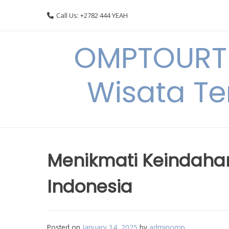
Skip
Call Us: +2782 444 YEAH
to
content
OMPTOURTR
Wisata Te
Menikmati Keindahan
Indonesia
Posted on
January 14, 2025
by
adminomp