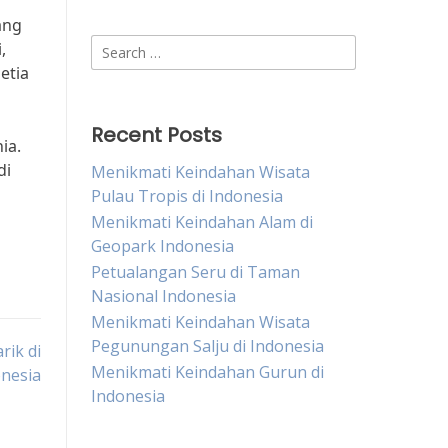
ang
Search
,
for:
etia
Recent Posts
ia.
di
Menikmati Keindahan Wisata
Pulau Tropis di Indonesia
Menikmati Keindahan Alam di
Geopark Indonesia
Petualangan Seru di Taman
Nasional Indonesia
Menikmati Keindahan Wisata
Pegunungan Salju di Indonesia
rik di
Menikmati Keindahan Gurun di
nesia
Indonesia