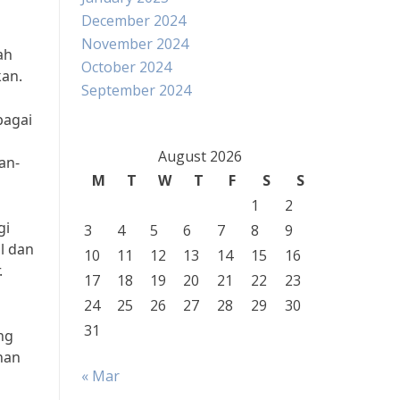
December 2024
November 2024
ah
October 2024
kan.
September 2024
bagai
August 2026
an-
M
T
W
T
F
S
S
1
2
gi
3
4
5
6
7
8
9
l dan
10
11
12
13
14
15
16
.
17
18
19
20
21
22
23
24
25
26
27
28
29
30
31
ng
han
« Mar