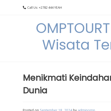
Skip
Call Us: +2782 444 YEAH
to
content
OMPTOURTR
Wisata Te
Menikmati Keindaha
Dunia
Posted on
September 18, 2024
by
adminomp