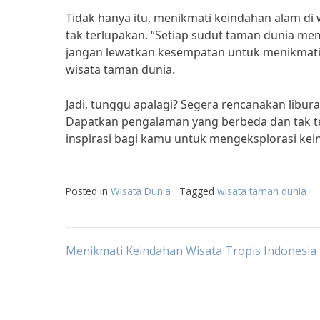
Tidak hanya itu, menikmati keindahan alam d
tak terlupakan. “Setiap sudut taman dunia memil
jangan lewatkan kesempatan untuk menikmati k
wisata taman dunia.
Jadi, tunggu apalagi? Segera rencanakan libu
Dapatkan pengalaman yang berbeda dan tak ter
inspirasi bagi kamu untuk mengeksplorasi kein
Posted in
Wisata Dunia
Tagged
wisata taman dunia
Post
Menikmati Keindahan Wisata Tropis Indonesia
navigation