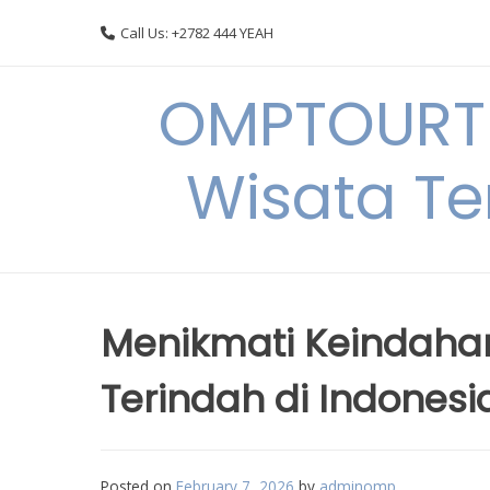
Skip
Call Us: +2782 444 YEAH
to
content
OMPTOURTR
Wisata Te
Menikmati Keindaha
Terindah di Indonesi
Posted on
February 7, 2026
by
adminomp