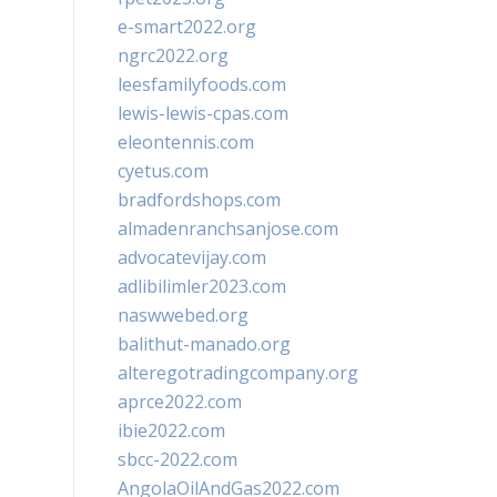
e-smart2022.org
ngrc2022.org
leesfamilyfoods.com
lewis-lewis-cpas.com
eleontennis.com
cyetus.com
bradfordshops.com
almadenranchsanjose.com
advocatevijay.com
adlibilimler2023.com
naswwebed.org
balithut-manado.org
alteregotradingcompany.org
aprce2022.com
ibie2022.com
sbcc-2022.com
AngolaOilAndGas2022.com