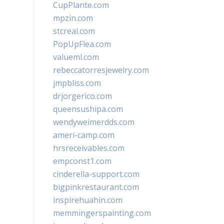
CupPlante.com
mpzin.com
stcreal.com
PopUpFlea.com
valueml.com
rebeccatorresjewelry.com
jmpbliss.com
drjorgerico.com
queensushipa.com
wendyweimerdds.com
ameri-camp.com
hrsreceivables.com
empconst1.com
cinderella-support.com
bigpinkrestaurant.com
inspirehuahin.com
memmingerspainting.com