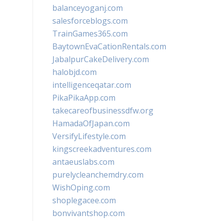
balanceyoganj.com
salesforceblogs.com
TrainGames365.com
BaytownEvaCationRentals.com
JabalpurCakeDelivery.com
halobjd.com
intelligenceqatar.com
PikaPikaApp.com
takecareofbusinessdfw.org
HamadaOfJapan.com
VersifyLifestyle.com
kingscreekadventures.com
antaeuslabs.com
purelycleanchemdry.com
WishOping.com
shoplegacee.com
bonvivantshop.com