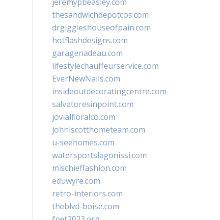
jeremypbeasley.com
thesandwichdepotcos.com
drgiggleshouseofpain.com
hotflashdesigns.com
garagenadeau.com
lifestylechauffeurservice.com
EverNewNails.com
insideoutdecoratingcentre.com
salvatoresinpoint.com
jovialfloralco.com
johnlscotthometeam.com
u-seehomes.com
watersportslagonissi.com
mischieffashion.com
eduwyre.com
retro-interiors.com
theblvd-boise.com
fpet2023.org