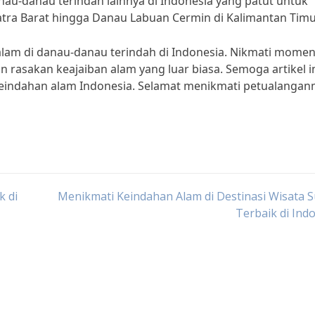
nau-danau terindah lainnya di Indonesia yang patut untuk
atra Barat hingga Danau Labuan Cermin di Kalimantan Timu
alam di danau-danau terindah di Indonesia. Nikmati mome
rasakan keajaiban alam yang luar biasa. Semoga artikel i
 keindahan alam Indonesia. Selamat menikmati petualangan
k di
Menikmati Keindahan Alam di Destinasi Wisata 
Terbaik di Ind