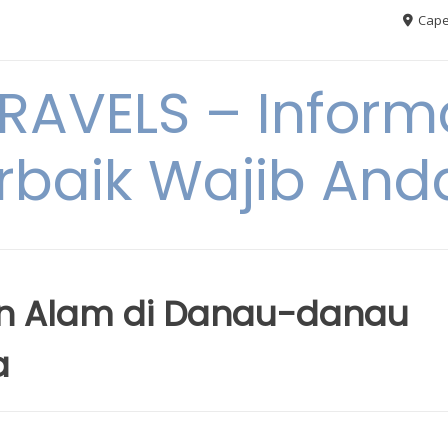
Cape
AVELS – Informa
rbaik Wajib An
n Alam di Danau-danau
a