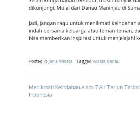
Selain ketiga danau tersebut, masih banyak da
dikunjungi. Mulai dari Danau Maninjau di Sum
Jadi, jangan ragu untuk menikmati keindahan 
indah bersama keluarga atau teman-teman, dan 
bisa memberikan inspirasi untuk menjelajahi
Posted in
Jenis Wisata
Tagged
wisata danau
Post
Menikmati Keindahan Alam: 7 Air Terjun Terbai
Indonesia
navigation