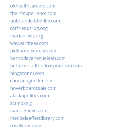
okhealthcareers.com
theintexperience.com
unboundedthefilm.com
catfriends-bg.org
marianlives.org
waywardtees.com
pidfloorsexpress.com
bancodevenezuelaen.com
bettermoodfoodcorporation.com
hingstonnt.com
chooseagender.com
hoverboardssale.com
alaskapolitics.com
stsmp.org
manoelneves.com
mandelaeffectlibrary.com
roselynns.com