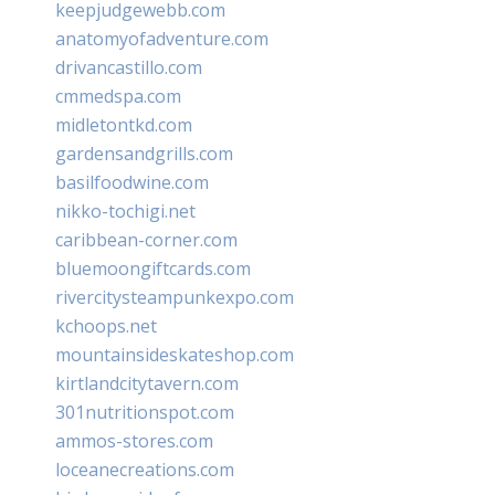
keepjudgewebb.com
anatomyofadventure.com
drivancastillo.com
cmmedspa.com
midletontkd.com
gardensandgrills.com
basilfoodwine.com
nikko-tochigi.net
caribbean-corner.com
bluemoongiftcards.com
rivercitysteampunkexpo.com
kchoops.net
mountainsideskateshop.com
kirtlandcitytavern.com
301nutritionspot.com
ammos-stores.com
loceanecreations.com