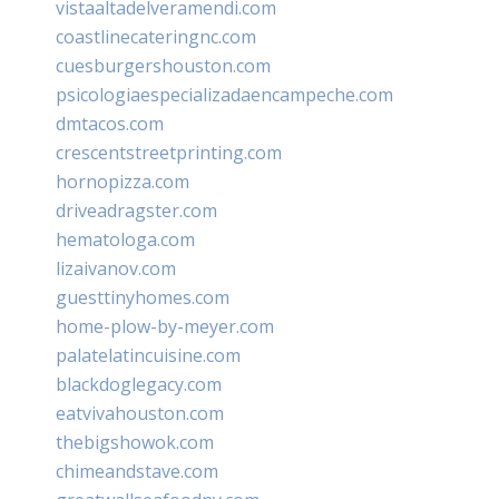
vistaaltadelveramendi.com
coastlinecateringnc.com
cuesburgershouston.com
psicologiaespecializadaencampeche.com
dmtacos.com
crescentstreetprinting.com
hornopizza.com
driveadragster.com
hematologa.com
lizaivanov.com
guesttinyhomes.com
home-plow-by-meyer.com
palatelatincuisine.com
blackdoglegacy.com
eatvivahouston.com
thebigshowok.com
chimeandstave.com