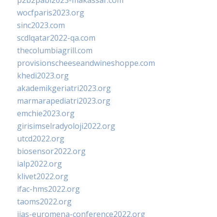
p2b2pabi2023-makassar.com
wocfparis2023.org
sinc2023.com
scdlqatar2022-qa.com
thecolumbiagrill.com
provisionscheeseandwineshoppe.com
khedi2023.org
akademikgeriatri2023.org
marmarapediatri2023.org
emchie2023.org
girisimselradyoloji2022.org
utcd2022.org
biosensor2022.org
ialp2022.org
klivet2022.org
ifac-hms2022.org
taoms2022.org
iias-euromena-conference2022.org