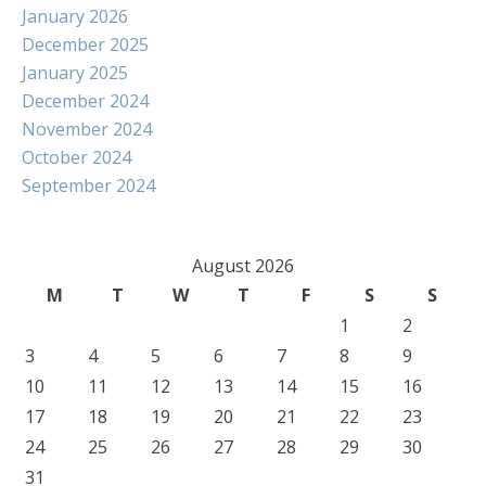
January 2026
December 2025
January 2025
December 2024
November 2024
October 2024
September 2024
August 2026
M
T
W
T
F
S
S
1
2
3
4
5
6
7
8
9
10
11
12
13
14
15
16
17
18
19
20
21
22
23
24
25
26
27
28
29
30
31