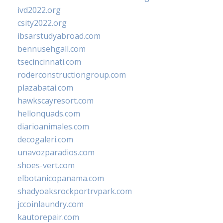
ivd2022.org
csity2022.org
ibsarstudyabroad.com
bennusehgall.com
tsecincinnati.com
roderconstructiongroup.com
plazabatai.com
hawkscayresort.com
hellonquads.com
diarioanimales.com
decogaleri.com
unavozparadios.com
shoes-vert.com
elbotanicopanama.com
shadyoaksrockportrvpark.com
jccoinlaundry.com
kautorepair.com