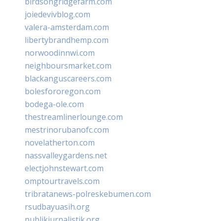
birdsongridgefarm.com
joiedevivblog.com
valera-amsterdam.com
libertybrandhemp.com
norwoodinnwi.com
neighboursmarket.com
blackanguscareers.com
bolesfororegon.com
bodega-ole.com
thestreamlinerlounge.com
mestrinorubanofc.com
novelatherton.com
nassvalleygardens.net
electjohnstewart.com
omptourtravels.com
tribratanews-polreskebumen.com
rsudbayuasih.org
publikjurnalistik.org