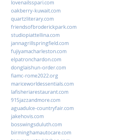
lovenailsspari.com
oakberry-kuwait.com
quartzliterary.com
friendsofbroderickpark.com
studiopiattellina.com
jannagrillspringfield.com
fujiyamacharleston.com
elpatronchardon.com
donglaishun-order.com
fiamc-rome2022.org
mariceworldessentials.com
lafisheriarestaurant.com
915jazzandmore.com
aguadulce-countryfair.com
jakehovis.com
bosswingsduluth.com
birminghamautocare.com