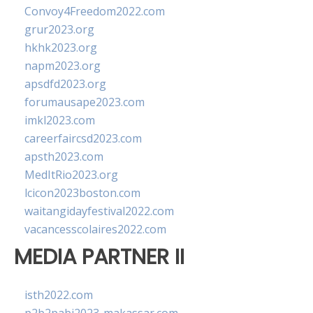
Convoy4Freedom2022.com
grur2023.org
hkhk2023.org
napm2023.org
apsdfd2023.org
forumausape2023.com
imkl2023.com
careerfaircsd2023.com
apsth2023.com
MedItRio2023.org
lcicon2023boston.com
waitangidayfestival2022.com
vacancesscolaires2022.com
MEDIA PARTNER II
isth2022.com