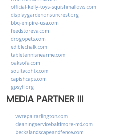
official-kelly-toys-squishmallows.com
displaygardenonsuncrest.org
bbq-empire-usa.com
feedstoreva.com
drogopets.com
ediblechalk.com
tabletennisnearme.com
oaksofa.com
soultacohtx.com
capishcaps.com
gpsyfl.org
MEDIA PARTNER III
vwrepairarlington.com
cleaningservicebaltimore-md.com
beckslandscapeandfence.com