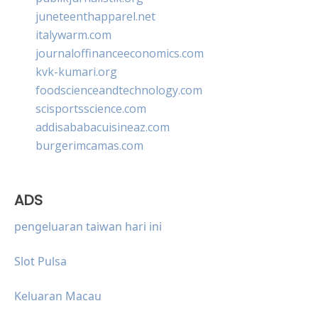
juneteenthapparel.net
italywarm.com
journaloffinanceeconomics.com
kvk-kumari.org
foodscienceandtechnology.com
scisportsscience.com
addisababacuisineaz.com
burgerimcamas.com
ADS
pengeluaran taiwan hari ini
Slot Pulsa
Keluaran Macau