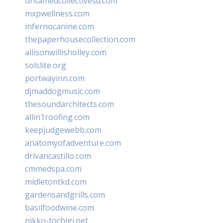
untamedcollectivesd.com
mxpwellness.com
infernocanine.com
thepaperhousecollection.com
allisonwillisholley.com
solslite.org
portwayinn.com
djmaddogmusic.com
thesoundarchitects.com
allin1roofing.com
keepjudgewebb.com
anatomyofadventure.com
drivancastillo.com
cmmedspa.com
midletontkd.com
gardensandgrills.com
basilfoodwine.com
nikko-tochigi.net