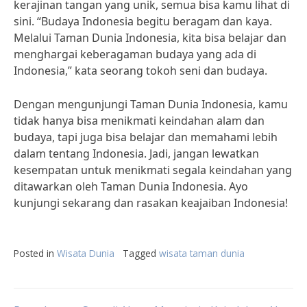
kerajinan tangan yang unik, semua bisa kamu lihat di
sini. “Budaya Indonesia begitu beragam dan kaya.
Melalui Taman Dunia Indonesia, kita bisa belajar dan
menghargai keberagaman budaya yang ada di
Indonesia,” kata seorang tokoh seni dan budaya.
Dengan mengunjungi Taman Dunia Indonesia, kamu
tidak hanya bisa menikmati keindahan alam dan
budaya, tapi juga bisa belajar dan memahami lebih
dalam tentang Indonesia. Jadi, jangan lewatkan
kesempatan untuk menikmati segala keindahan yang
ditawarkan oleh Taman Dunia Indonesia. Ayo
kunjungi sekarang dan rasakan keajaiban Indonesia!
Posted in
Wisata Dunia
Tagged
wisata taman dunia