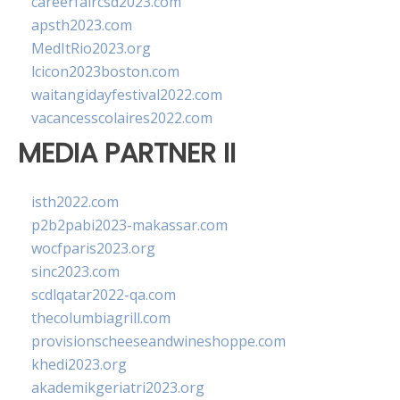
careerfaircsd2023.com
apsth2023.com
MedItRio2023.org
lcicon2023boston.com
waitangidayfestival2022.com
vacancesscolaires2022.com
MEDIA PARTNER II
isth2022.com
p2b2pabi2023-makassar.com
wocfparis2023.org
sinc2023.com
scdlqatar2022-qa.com
thecolumbiagrill.com
provisionscheeseandwineshoppe.com
khedi2023.org
akademikgeriatri2023.org