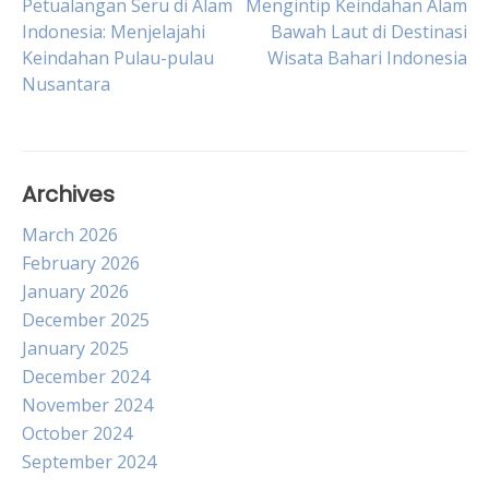
Post
Petualangan Seru di Alam
Mengintip Keindahan Alam
Indonesia: Menjelajahi
Bawah Laut di Destinasi
Keindahan Pulau-pulau
Wisata Bahari Indonesia
navigation
Nusantara
Archives
March 2026
February 2026
January 2026
December 2025
January 2025
December 2024
November 2024
October 2024
September 2024