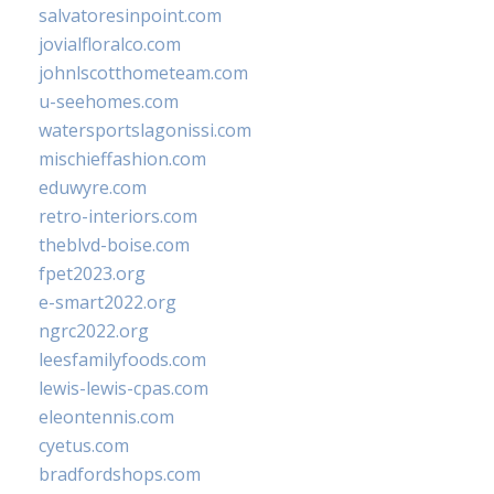
salvatoresinpoint.com
jovialfloralco.com
johnlscotthometeam.com
u-seehomes.com
watersportslagonissi.com
mischieffashion.com
eduwyre.com
retro-interiors.com
theblvd-boise.com
fpet2023.org
e-smart2022.org
ngrc2022.org
leesfamilyfoods.com
lewis-lewis-cpas.com
eleontennis.com
cyetus.com
bradfordshops.com