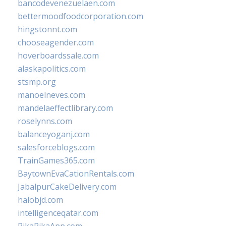
bancodevenezuelaen.com
bettermoodfoodcorporation.com
hingstonnt.com
chooseagender.com
hoverboardssale.com
alaskapolitics.com
stsmp.org
manoelneves.com
mandelaeffectlibrary.com
roselynns.com
balanceyoganj.com
salesforceblogs.com
TrainGames365.com
BaytownEvaCationRentals.com
JabalpurCakeDelivery.com
halobjd.com
intelligenceqatar.com