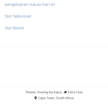
pengeluaran macau hari ini
Slot Telkomsel
Slot Resmi
Theme: Overlay by
Kaira
.
Extra Text
Cape Town, South Africa