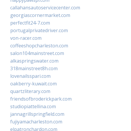
happypawspl.com
callahansautoservicecenter.com
georgiascornermarket.com
perfectfit24-7.com
portugalprivatedriver.com
von-racer.com
coffeeshopcharleston.com
salon104mainstreet.com
alkaspringswater.com
318mainstreet8h.com
lovenailsspari.com
oakberry-kuwait.com
quartzliterary.com
friendsofbroderickpark.com
studiopiattellina.com
jannagrillspringfield.com
fujiyamacharleston.com
elpatronchardon.com