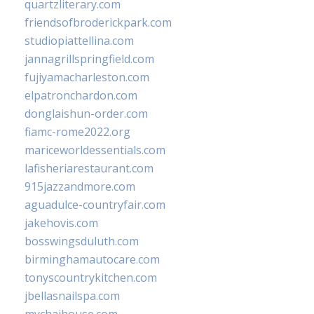
quartzliterary.com
friendsofbroderickpark.com
studiopiattellina.com
jannagrillspringfield.com
fujiyamacharleston.com
elpatronchardon.com
donglaishun-order.com
fiamc-rome2022.org
mariceworldessentials.com
lafisheriarestaurant.com
915jazzandmore.com
aguadulce-countryfair.com
jakehovis.com
bosswingsduluth.com
birminghamautocare.com
tonyscountrykitchen.com
jbellasnailspa.com