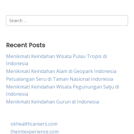
Search
for:
Recent Posts
Menikmati Keindahan Wisata Pulau Tropis di
Indonesia
Menikmati Keindahan Alam di Geopark Indonesia
Petualangan Seru di Taman Nasional Indonesia
Menikmati Keindahan Wisata Pegunungan Salju di
Indonesia
Menikmati Keindahan Gurun di Indonesia
okhealthcareers.com
theintexperience.com