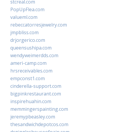
stcreal.com
PopUpFlea.com
valueml.com
rebeccatorresjewelry.com
jmpbliss.com
drjorgerico.com
queensushipa.com
wendyweimerdds.com
ameri-camp.com
hrsreceivables.com
empconst1.com
cinderella-support.com
bigpinkrestaurant.com
inspirehuahin.com
memmingerspainting.com
jeremypbeasley.com
thesandwichdepotcos.com