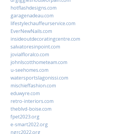
drgiggleshouseofpain.com
hotflashdesigns.com
garagenadeau.com
lifestylechauffeurservice.com
EverNewNails.com
insideoutdecoratingcentre.com
salvatoresinpoint.com
jovialfloralco.com
johnlscotthometeam.com
u-seehomes.com
watersportslagonissi.com
mischieffashion.com
eduwyre.com
retro-interiors.com
theblvd-boise.com
fpet2023.org
e-smart2022.org
ngrc2022.org