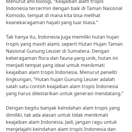
Menurut ahli biologi, “Keajaiban alam tropis
Indonesia tercermin dengan baik di Taman Nasional
Komodo, tempat di mana kita bisa melihat
keanekaragaman hayati yang luar biasa.”
Tak hanya itu, Indonesia juga memiliki hutan hujan
tropis yang masih alami, seperti Hutan Hujan Taman
Nasional Gunung Leuser di Sumatera. Dengan
keberagaman flora dan fauna yang unik, hutan ini
menjadi tempat yang ideal untuk menikmati
keajaiban alam tropis Indonesia. Menurut peneliti
lingkungan, “Hutan hujan Gunung Leuser adalah
salah satu contoh keajaiban alam tropis Indonesia
yang harus dilestarikan untuk generasi mendatang.”
Dengan begitu banyak keindahan alam tropis yang
dimiliki, tak ada alasan untuk tidak menikmati
keajaiban alam Indonesia. Jadi, jangan ragu untuk
menjelajahi keindahan alam tropis Indonesia dan