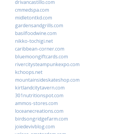
drivancastillo.com
cmmedspa.com
midletontkd.com
gardensandgrills.com
basilfoodwine.com
nikko-tochigi.net
caribbean-corner.com
bluemoongiftcards.com
rivercitysteampunkexpo.com
kchoops.net
mountainsideskateshop.com
kirtlandcitytavern.com
301nutritionspot.com
ammos-stores.com
loceanecreations.com
birdsongridgefarm.com
joiedevivblog.com