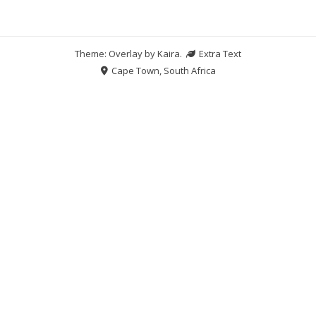
Theme: Overlay by
Kaira
.
Extra Text
Cape Town, South Africa