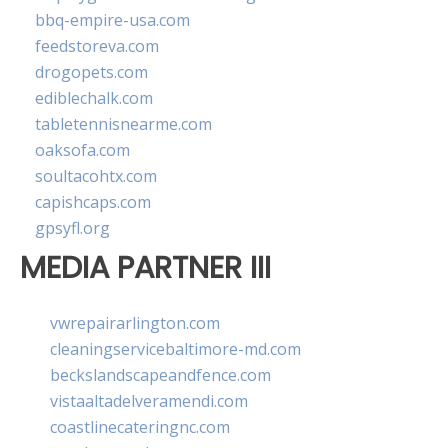
bbq-empire-usa.com
feedstoreva.com
drogopets.com
ediblechalk.com
tabletennisnearme.com
oaksofa.com
soultacohtx.com
capishcaps.com
gpsyfl.org
MEDIA PARTNER III
vwrepairarlington.com
cleaningservicebaltimore-md.com
beckslandscapeandfence.com
vistaaltadelveramendi.com
coastlinecateringnc.com