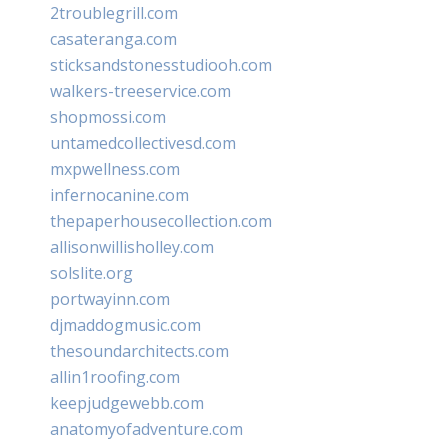
2troublegrill.com
casateranga.com
sticksandstonesstudiooh.com
walkers-treeservice.com
shopmossi.com
untamedcollectivesd.com
mxpwellness.com
infernocanine.com
thepaperhousecollection.com
allisonwillisholley.com
solslite.org
portwayinn.com
djmaddogmusic.com
thesoundarchitects.com
allin1roofing.com
keepjudgewebb.com
anatomyofadventure.com