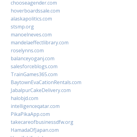
chooseagender.com
hoverboardssale.com
alaskapolitics.com
stsmp.org
manoelneves.com
mandelaeffectlibrary.com
roselynns.com
balanceyoganj.com
salesforceblogs.com
TrainGames365.com
BaytownEvaCationRentals.com
JabalpurCakeDelivery.com
halobjd.com
intelligenceqatar.com
PikaPikaApp.com
takecareofbusinessdfw.org
HamadaOfJapan.com