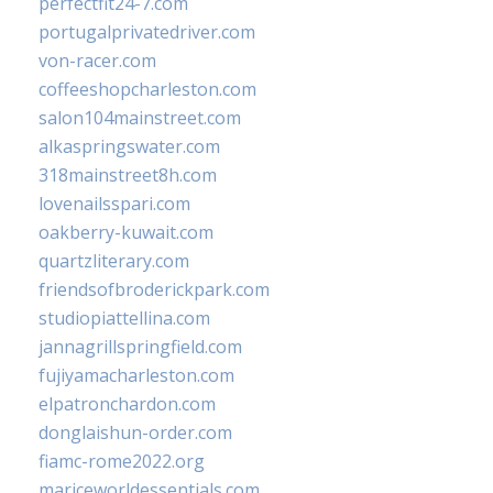
perfectfit24-7.com
portugalprivatedriver.com
von-racer.com
coffeeshopcharleston.com
salon104mainstreet.com
alkaspringswater.com
318mainstreet8h.com
lovenailsspari.com
oakberry-kuwait.com
quartzliterary.com
friendsofbroderickpark.com
studiopiattellina.com
jannagrillspringfield.com
fujiyamacharleston.com
elpatronchardon.com
donglaishun-order.com
fiamc-rome2022.org
mariceworldessentials.com