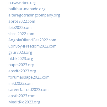
naswwebed.org
balithut-manado.org
alteregotradingcompany.org
aprce2022.com
ibie2022.com
sbcc-2022.com
AngolaOilAndGas2022.com
Convoy4Freedom2022.com
grur2023.org
hkhk2023.org
napm2023.org
apsdfd2023.org
forumausape2023.com
imkl2023.com
careerfaircsd2023.com
apsth2023.com
MedItRio2023.org