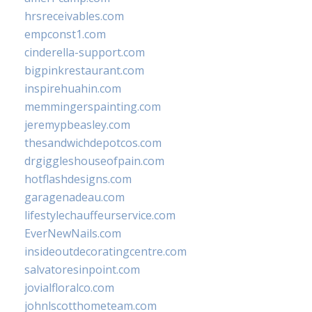
hrsreceivables.com
empconst1.com
cinderella-support.com
bigpinkrestaurant.com
inspirehuahin.com
memmingerspainting.com
jeremypbeasley.com
thesandwichdepotcos.com
drgiggleshouseofpain.com
hotflashdesigns.com
garagenadeau.com
lifestylechauffeurservice.com
EverNewNails.com
insideoutdecoratingcentre.com
salvatoresinpoint.com
jovialfloralco.com
johnlscotthometeam.com