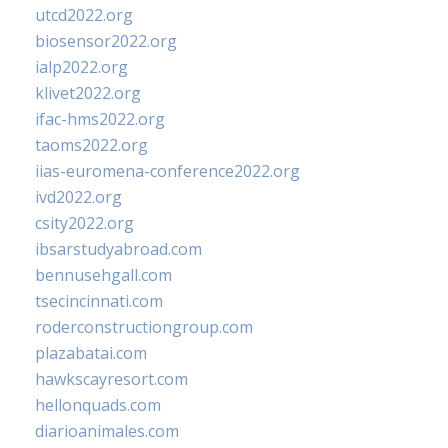
utcd2022.org
biosensor2022.org
ialp2022.org
klivet2022.org
ifac-hms2022.org
taoms2022.org
iias-euromena-conference2022.org
ivd2022.org
csity2022.org
ibsarstudyabroad.com
bennusehgall.com
tsecincinnati.com
roderconstructiongroup.com
plazabatai.com
hawkscayresort.com
hellonquads.com
diarioanimales.com