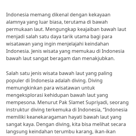
Indonesia memang dikenal dengan kekayaan
alamnya yang luar biasa, terutama di bawah
permukaan laut. Mengungkap keajaiban bawah laut
menjadi salah satu daya tarik utama bagi para
wisatawan yang ingin menjelajahi keindahan
Indonesia. Jenis wisata yang memukau di Indonesia
bawah laut sangat beragam dan menakjubkan.
Salah satu jenis wisata bawah laut yang paling
populer di Indonesia adalah diving. Diving
memungkinkan para wisatawan untuk
mengeksplorasi kehidupan bawah laut yang
mempesona. Menurut Pak Slamet Supriyadi, seorang
instruktur diving terkemuka di Indonesia, “Indonesia
memiliki keanekaragaman hayati bawah laut yang
sangat kaya. Dengan diving, kita bisa melihat secara
langsung keindahan terumbu karang, ikan-ikan