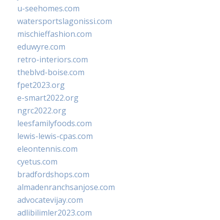
u-seehomes.com
watersportslagonissi.com
mischieffashion.com
eduwyre.com
retro-interiors.com
theblvd-boise.com
fpet2023.org
e-smart2022.org
ngrc2022.org
leesfamilyfoods.com
lewis-lewis-cpas.com
eleontennis.com
cyetus.com
bradfordshops.com
almadenranchsanjose.com
advocatevijay.com
adlibilimler2023.com