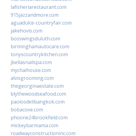
lafisheriarestaurant.com
915jazzandmore.com
aguadulce-countryfair.com
jakehovis.com
bosswingsduluth.com
birminghamautocare.com
tonyscountrykitchen.com
jbellasnailspa.com
mychaihouse.com
alvisgrooming.com
thegeorginaestate.com
blythewoodseafood.com
paolosdelibangkok.com
bobacove.com
phoone24brookfield.com
mickeybarmama.com
roadwayconstructioninc.com