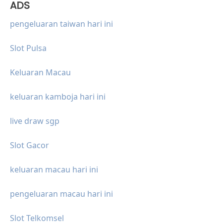
ADS
pengeluaran taiwan hari ini
Slot Pulsa
Keluaran Macau
keluaran kamboja hari ini
live draw sgp
Slot Gacor
keluaran macau hari ini
pengeluaran macau hari ini
Slot Telkomsel