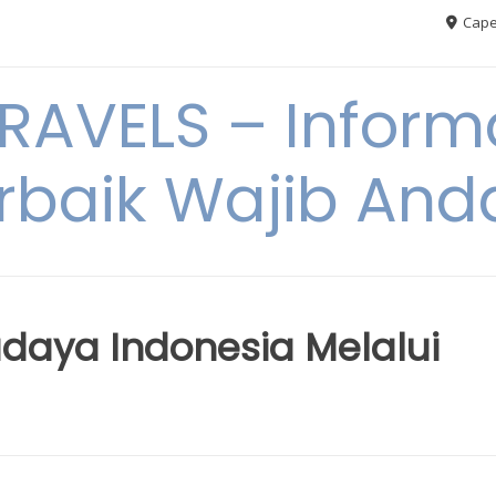
Cape
AVELS – Informa
rbaik Wajib An
aya Indonesia Melalui