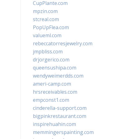
CupPlante.com
mpzin.com
stcreal.com
PopUpFlea.com
valueml.com
rebeccatorresjewelry.com
jmpbliss.com
drjorgerico.com
queensushipa.com
wendyweimerdds.com
ameri-camp.com
hrsreceivables.com
empconst1.com
cinderella-support.com
bigpinkrestaurant.com
inspirehuahin.com
memmingerspainting.com