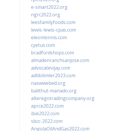
e-smart2022.org
ngrc2022.org
leesfamilyfoods.com
lewis-lewis-cpas.com
eleontennis.com
cyetus.com
bradfordshops.com
almadenranchsanjose.com
advocatevijay.com
adlibilimler2023.com
naswwebed.org
balithut-manado.org
alteregotradingcompany.org
aprce2022.com
ibie2022.com
sbcc-2022.com
AngolaOilAndGas2022.com