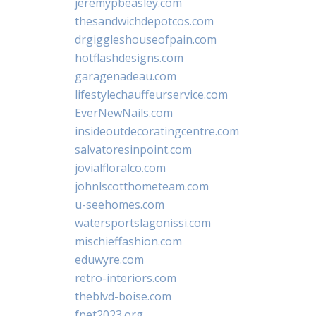
jeremypbeasley.com
thesandwichdepotcos.com
drgiggleshouseofpain.com
hotflashdesigns.com
garagenadeau.com
lifestylechauffeurservice.com
EverNewNails.com
insideoutdecoratingcentre.com
salvatoresinpoint.com
jovialfloralco.com
johnlscotthometeam.com
u-seehomes.com
watersportslagonissi.com
mischieffashion.com
eduwyre.com
retro-interiors.com
theblvd-boise.com
fpet2023.org