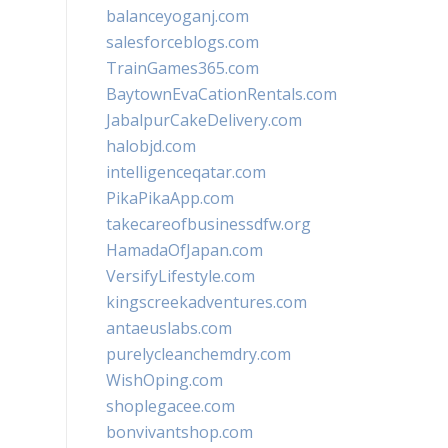
balanceyoganj.com
salesforceblogs.com
TrainGames365.com
BaytownEvaCationRentals.com
JabalpurCakeDelivery.com
halobjd.com
intelligenceqatar.com
PikaPikaApp.com
takecareofbusinessdfw.org
HamadaOfJapan.com
VersifyLifestyle.com
kingscreekadventures.com
antaeuslabs.com
purelycleanchemdry.com
WishOping.com
shoplegacee.com
bonvivantshop.com