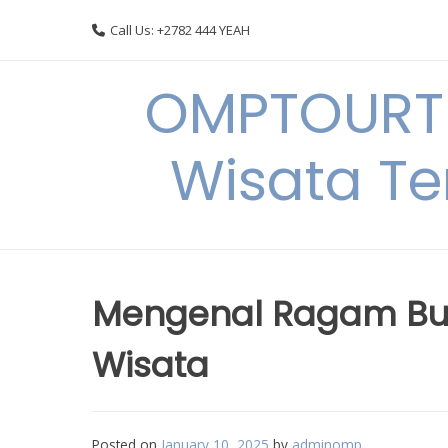
Skip
Call Us: +2782 444 YEAH
to
content
OMPTOURTR
Wisata Te
Mengenal Ragam Bud
Wisata
Posted on
January 10, 2025
by
adminomp