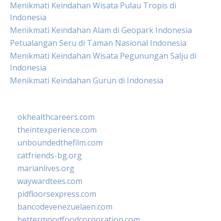
Menikmati Keindahan Wisata Pulau Tropis di
Indonesia
Menikmati Keindahan Alam di Geopark Indonesia
Petualangan Seru di Taman Nasional Indonesia
Menikmati Keindahan Wisata Pegunungan Salju di
Indonesia
Menikmati Keindahan Gurun di Indonesia
okhealthcareers.com
theintexperience.com
unboundedthefilm.com
catfriends-bg.org
marianlives.org
waywardtees.com
pidfloorsexpress.com
bancodevenezuelaen.com
bettermoodfoodcorporation.com