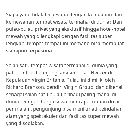
Siapa yang tidak terpesona dengan keindahan dan
kemewahan tempat wisata termahal di dunia? Dari
pulau-pulau privat yang eksklusif hingga hotel-hotel
mewah yang dilengkapi dengan fasilitas super
lengkap, tempat-tempat ini memang bisa membuat
siapapun terpesona.
Salah satu tempat wisata termahal di dunia yang
patut untuk dikunjungi adalah pulau Necker di
Kepulauan Virgin Britania. Pulau ini dimiliki oleh
Richard Branson, pendiri Virgin Group, dan dikenal
sebagai salah satu pulau pribadi paling mahal di
dunia. Dengan harga sewa mencapai ribuan dolar
per malam, pengunjung bisa menikmati keindahan
alam yang spektakuler dan fasilitas super mewah
yang disediakan.