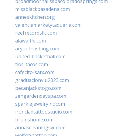
broadmoornailsspacoloradosprings.com
missblackpasadena.com
anneskitchen.org
valenciamarketytaqueria.com
reefrecordsllc.com
alawaffle.com
aryouthfishing.com
united-basketball.com
tios-tacos.com
cafecito-satx.com
graduacionviu2023.com
pecanjackstogo.com
zengardendayspa.com
sparklejewelryinc.com
ironcladtattoostudio.com
bruinshome.com
annascleaningsvc.com
wolfcitytattoo.com