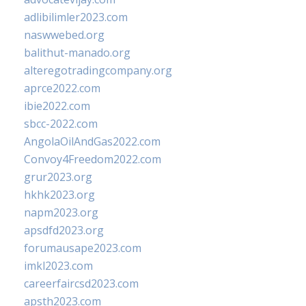
adlibilimler2023.com
naswwebed.org
balithut-manado.org
alteregotradingcompany.org
aprce2022.com
ibie2022.com
sbcc-2022.com
AngolaOilAndGas2022.com
Convoy4Freedom2022.com
grur2023.org
hkhk2023.org
napm2023.org
apsdfd2023.org
forumausape2023.com
imkl2023.com
careerfaircsd2023.com
apsth2023.com