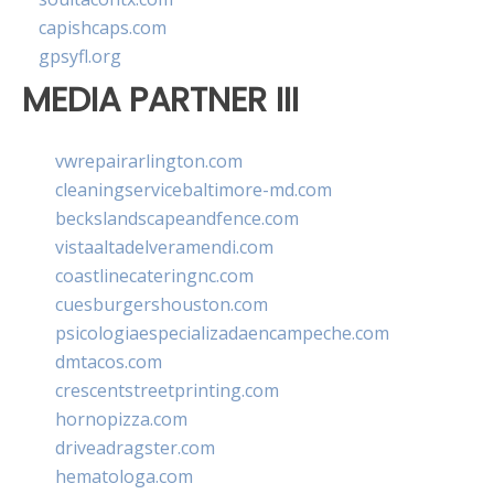
capishcaps.com
gpsyfl.org
MEDIA PARTNER III
vwrepairarlington.com
cleaningservicebaltimore-md.com
beckslandscapeandfence.com
vistaaltadelveramendi.com
coastlinecateringnc.com
cuesburgershouston.com
psicologiaespecializadaencampeche.com
dmtacos.com
crescentstreetprinting.com
hornopizza.com
driveadragster.com
hematologa.com