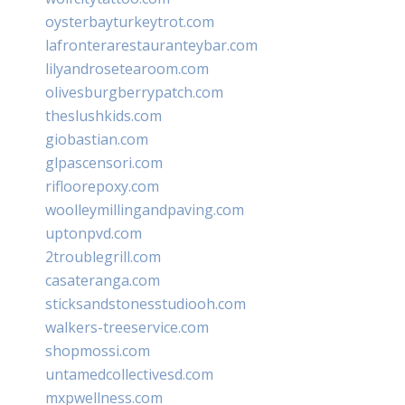
oysterbayturkeytrot.com
lafronterarestauranteybar.com
lilyandrosetearoom.com
olivesburgberrypatch.com
theslushkids.com
giobastian.com
glpascensori.com
rifloorepoxy.com
woolleymillingandpaving.com
uptonpvd.com
2troublegrill.com
casateranga.com
sticksandstonesstudiooh.com
walkers-treeservice.com
shopmossi.com
untamedcollectivesd.com
mxpwellness.com