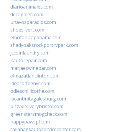
diarioanimales.com
decogaleri.com
unavozparadios.com
shoes-vert.com
elbotanicopanama.com
shadyoaksrockportrvpark.com
jccoinlaundry.com
kautorepair.com
marjaeswinebar.com
elmazatlanclinton.com
ideacoffeenyc.com
odieschillicothe.com
lacantinitagalesburg.com
pizzadeliverybristol.com
greenstarsmogcheck.com
happypawspl.com
callahansautoservicecenter.com