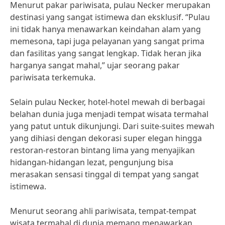
Menurut pakar pariwisata, pulau Necker merupakan
destinasi yang sangat istimewa dan eksklusif. “Pulau
ini tidak hanya menawarkan keindahan alam yang
memesona, tapi juga pelayanan yang sangat prima
dan fasilitas yang sangat lengkap. Tidak heran jika
harganya sangat mahal,” ujar seorang pakar
pariwisata terkemuka.
Selain pulau Necker, hotel-hotel mewah di berbagai
belahan dunia juga menjadi tempat wisata termahal
yang patut untuk dikunjungi. Dari suite-suites mewah
yang dihiasi dengan dekorasi super elegan hingga
restoran-restoran bintang lima yang menyajikan
hidangan-hidangan lezat, pengunjung bisa
merasakan sensasi tinggal di tempat yang sangat
istimewa.
Menurut seorang ahli pariwisata, tempat-tempat
wisata termahal di dunia memang menawarkan