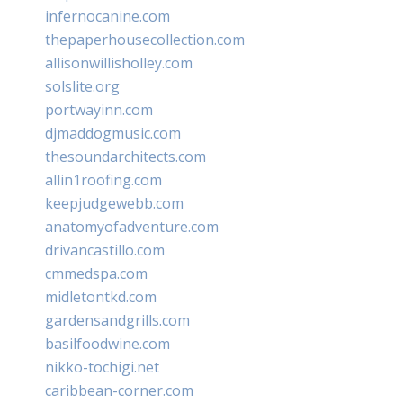
infernocanine.com
thepaperhousecollection.com
allisonwillisholley.com
solslite.org
portwayinn.com
djmaddogmusic.com
thesoundarchitects.com
allin1roofing.com
keepjudgewebb.com
anatomyofadventure.com
drivancastillo.com
cmmedspa.com
midletontkd.com
gardensandgrills.com
basilfoodwine.com
nikko-tochigi.net
caribbean-corner.com