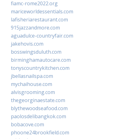
fiamc-rome2022.org
mariceworldessentials.com
lafisheriarestaurant.com
915jazzandmore.com
aguadulce-countryfair.com
jakehovis.com
bosswingsduluth.com
birminghamautocare.com
tonyscountrykitchen.com
jbellasnailspa.com
mychaihouse.com
alvisgrooming.com
thegeorginaestate.com
blythewoodseafood.com
paolosdelibangkok.com
bobacove.com
phoone24brookfield.com