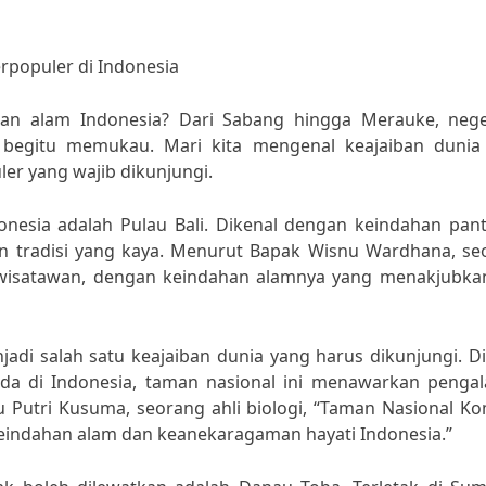
rpopuler di Indonesia
an alam Indonesia? Dari Sabang hingga Merauke, neger
begitu memukau. Mari kita mengenal keajaiban dunia
ler yang wajib dikunjungi.
donesia adalah Pulau Bali. Dikenal dengan keindahan pan
n tradisi yang kaya. Menurut Bapak Wisnu Wardhana, se
a wisatawan, dengan keindahan alamnya yang menakjubka
adi salah satu keajaiban dunia yang harus dikunjungi. D
 di Indonesia, taman nasional ini menawarkan penga
u Putri Kusuma, seorang ahli biologi, “Taman Nasional K
keindahan alam dan keanekaragaman hayati Indonesia.”