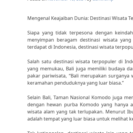
Mengenal Keajaiban Dunia: Destinasi Wisata Te
Siapa yang tidak terpesona dengan keindah
menyimpan beragam destinasi wisata yang 
terdapat di Indonesia, destinasi wisata terpopu
Salah satu destinasi wisata terpopuler di In
yang memukau, Bali juga memiliki budaya da
pakar pariwisata, “Bali merupakan surgany
keramahan penduduknya yang luar biasa.”
Selain Bali, Taman Nasional Komodo juga menj
dengan hewan purba Komodo yang hanya ada
wisata alam yang tak terlupakan. Menurut Ib
adalah tempat yang luar biasa untuk melihat 