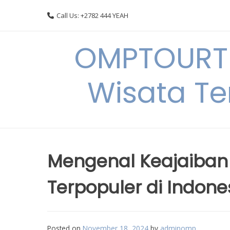
Skip
Call Us: +2782 444 YEAH
to
content
OMPTOURTR
Wisata Te
Mengenal Keajaiban 
Terpopuler di Indone
Posted on
November 18, 2024
by
adminomp