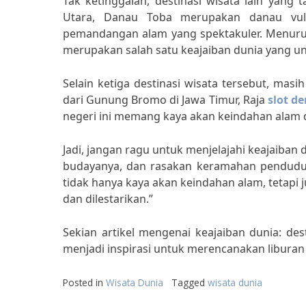
Tak ketinggalan, destinasi wisata lain yang
Utara, Danau Toba merupakan danau vulka
pemandangan alam yang spektakuler. Menurut
merupakan salah satu keajaiban dunia yang un
Selain ketiga destinasi wisata tersebut, masi
dari Gunung Bromo di Jawa Timur, Raja
slot d
negeri ini memang kaya akan keindahan alam
Jadi, jangan ragu untuk menjelajahi keajaiban 
budayanya, dan rasakan keramahan pendudukn
tidak hanya kaya akan keindahan alam, tetapi
dan dilestarikan.”
Sekian artikel mengenai keajaiban dunia: de
menjadi inspirasi untuk merencanakan liburan
Posted in
Wisata Dunia
Tagged
wisata dunia