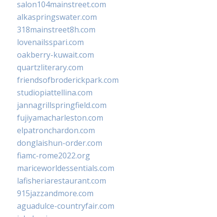
salon104mainstreet.com
alkaspringswater.com
318mainstreet8h.com
lovenailsspari.com
oakberry-kuwait.com
quartzliterary.com
friendsofbroderickpark.com
studiopiattellina.com
jannagrillspringfield.com
fujiyamacharleston.com
elpatronchardon.com
donglaishun-order.com
fiamc-rome2022.org
mariceworldessentials.com
lafisheriarestaurant.com
915jazzandmore.com
aguadulce-countryfair.com