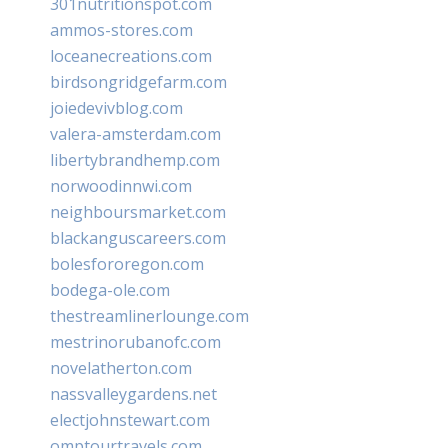
301nutritionspot.com
ammos-stores.com
loceanecreations.com
birdsongridgefarm.com
joiedevivblog.com
valera-amsterdam.com
libertybrandhemp.com
norwoodinnwi.com
neighboursmarket.com
blackanguscareers.com
bolesfororegon.com
bodega-ole.com
thestreamlinerlounge.com
mestrinorubanofc.com
novelatherton.com
nassvalleygardens.net
electjohnstewart.com
omptourtravels.com