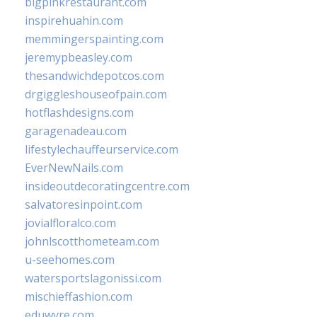
bigpinkrestaurant.com
inspirehuahin.com
memmingerspainting.com
jeremypbeasley.com
thesandwichdepotcos.com
drgiggleshouseofpain.com
hotflashdesigns.com
garagenadeau.com
lifestylechauffeurservice.com
EverNewNails.com
insideoutdecoratingcentre.com
salvatoresinpoint.com
jovialfloralco.com
johnlscotthometeam.com
u-seehomes.com
watersportslagonissi.com
mischieffashion.com
eduwyre.com