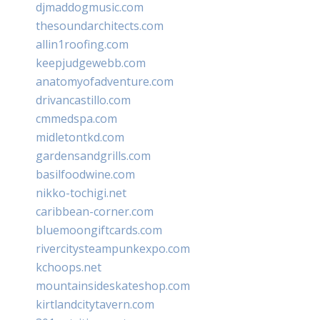
djmaddogmusic.com
thesoundarchitects.com
allin1roofing.com
keepjudgewebb.com
anatomyofadventure.com
drivancastillo.com
cmmedspa.com
midletontkd.com
gardensandgrills.com
basilfoodwine.com
nikko-tochigi.net
caribbean-corner.com
bluemoongiftcards.com
rivercitysteampunkexpo.com
kchoops.net
mountainsideskateshop.com
kirtlandcitytavern.com