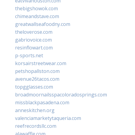
eatvivahouston.com
thebigshowok.com
chimeandstave.com
greatwallseafoodny.com
theloverose.com
gabriovoice.com
resinflowart.com
p-sports.net
korsairstreetwear.com
petshopallston.com
avenue26tacos.com
topgglasses.com
broadmoornailsspacoloradosprings.com
missblackpasadena.com
anneskitchen.org
valenciamarketytaqueria.com
reefrecordsllc.com
alawaffle.com