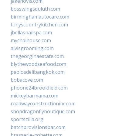
jakehovis.com
bosswingsduluth.com
birminghamautocare.com
tonyscountrykitchen.com
jbellasnailspa.com
mychaihouse.com
alvisgrooming.com
thegeorginaestate.com
blythewoodseafood.com
paolosdelibangkok.com
bobacove.com
phoone24brookfield.com
mickeybarmama.com
roadwayconstructioninc.com
shopdragonflyboutique.com
sportszilla.org
batchprovisionsbar.com
brasserie-gobette.com