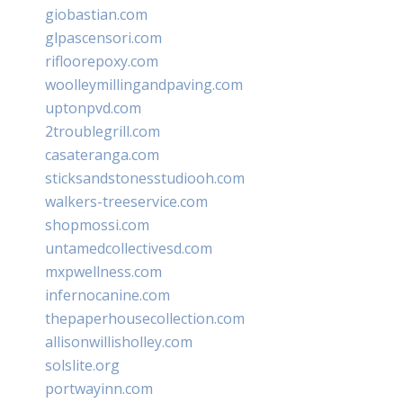
giobastian.com
glpascensori.com
rifloorepoxy.com
woolleymillingandpaving.com
uptonpvd.com
2troublegrill.com
casateranga.com
sticksandstonesstudiooh.com
walkers-treeservice.com
shopmossi.com
untamedcollectivesd.com
mxpwellness.com
infernocanine.com
thepaperhousecollection.com
allisonwillisholley.com
solslite.org
portwayinn.com