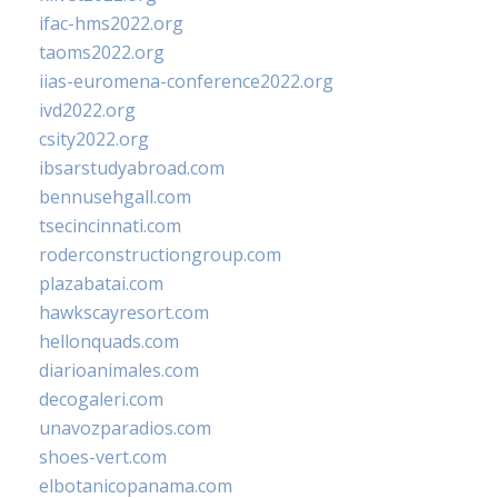
ifac-hms2022.org
taoms2022.org
iias-euromena-conference2022.org
ivd2022.org
csity2022.org
ibsarstudyabroad.com
bennusehgall.com
tsecincinnati.com
roderconstructiongroup.com
plazabatai.com
hawkscayresort.com
hellonquads.com
diarioanimales.com
decogaleri.com
unavozparadios.com
shoes-vert.com
elbotanicopanama.com