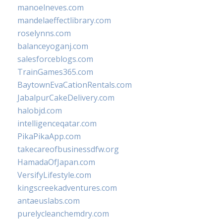
manoelneves.com
mandelaeffectlibrary.com
roselynns.com
balanceyoganj.com
salesforceblogs.com
TrainGames365.com
BaytownEvaCationRentals.com
JabalpurCakeDelivery.com
halobjd.com
intelligenceqatar.com
PikaPikaApp.com
takecareofbusinessdfw.org
HamadaOfJapan.com
VersifyLifestyle.com
kingscreekadventures.com
antaeuslabs.com
purelycleanchemdry.com