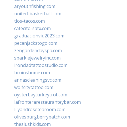
aryouthfishing.com
united-basketball.com
tios-tacos.com
cafecito-satx.com
graduacionviu2023.com
pecanjackstogo.com
zengardendayspa.com
sparklejewelryinc.com
ironcladtattoostudio.com
bruinshome.com
annascleaningsvc.com
wolfcitytattoo.com
oysterbayturkeytrot.com
lafronterarestauranteybar.com
lilyandrosetearoom.com
olivesburgberrypatch.com
theslushkids.com