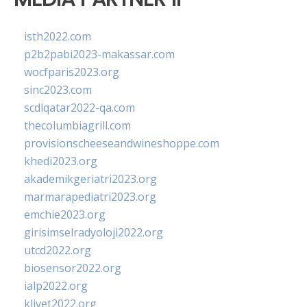
isth2022.com
p2b2pabi2023-makassar.com
wocfparis2023.org
sinc2023.com
scdlqatar2022-qa.com
thecolumbiagrill.com
provisionscheeseandwineshoppe.com
khedi2023.org
akademikgeriatri2023.org
marmarapediatri2023.org
emchie2023.org
girisimselradyoloji2022.org
utcd2022.org
biosensor2022.org
ialp2022.org
klivet2022.org