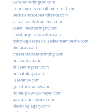
vwrepairarlington.com
cleaningservicebaltimore-md.com
beckslandscapeandfence.com
vistaaltadelveramendi.com
coastlinecateringnc.com
cuesburgershouston.com
psicologiaespecializadaencampeche.com
dmtacos.com
crescentstreetprinting.com
hornopizza.com
driveadragster.com
hematologa.com
lizaivanov.com
guesttinyhomes.com
home-plow-by-meyer.com
palatelatincuisine.com
blackdoglegacy.com