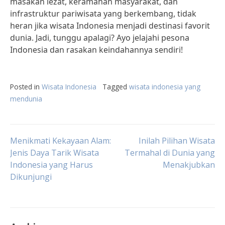
masakan lezat, keramahan masyarakat, dan
infrastruktur pariwisata yang berkembang, tidak
heran jika wisata Indonesia menjadi destinasi favorit
dunia. Jadi, tunggu apalagi? Ayo jelajahi pesona
Indonesia dan rasakan keindahannya sendiri!
Posted in
Wisata Indonesia
Tagged
wisata indonesia yang
mendunia
Post
Menikmati Kekayaan Alam:
Inilah Pilihan Wisata
Jenis Daya Tarik Wisata
Termahal di Dunia yang
Indonesia yang Harus
Menakjubkan
navigation
Dikunjungi