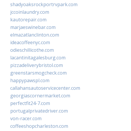
shadyoaksrockportrvpark.com
jccoinlaundry.com
kautorepair.com
marjaeswinebar.com
elmazatlanclinton.com
ideacoffeenyc.com
odieschillicothe.com
lacantinitagalesburg.com
pizzadeliverybristol.com
greenstarsmogcheck.com
happypawspl.com
callahansautoservicecenter.com
georgiascornermarket.com
perfectfit24-7.com
portugalprivatedriver.com
von-racer.com
coffeeshopcharleston.com