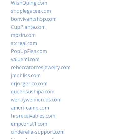
WishOping.com
shoplegacee.com
bonvivantshop.com
CupPlante.com
mpzin.com
stcreal.com
PopUpFlea.com
valueml.com
rebeccatorresjewelry.com
jmpbliss.com
drjorgerico.com
queensushipa.com
wendyweimerdds.com
ameri-camp.com
hrsreceivables.com
empconst1.com
cinderella-support.com