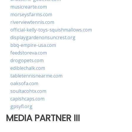
musicrearte.com
morseysfarms.com
riverviewtennis.com
official-kelly-toys-squishmallows.com
displaygardenonsuncrest.org
bbq-empire-usa.com
feedstoreva.com
drogopets.com
ediblechalk.com
tabletennisnearme.com
oaksofa.com
soultacohtx.com
capishcaps.com
gpsyfl.org
MEDIA PARTNER III