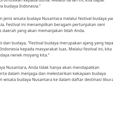
romosikan kepada dunia. Melalui tarian ini, kita dapat
 budaya Indonesia.”
an jenis wisata budaya Nusantara melalui festival budaya y
ia. Festival ini menampilkan beragam pertunjukan seni
has daerah yang akan memanjakan lidah Anda.
ni dan budaya, “Festival budaya merupakan ajang yang tepa
nesia kepada masyarakat luas. Melalui festival ini, kita
daya nenek moyang kita.”
aya Nusantara, Anda tidak hanya akan mendapatkan
serta dalam menjaga dan melestarikan kekayaan budaya
n wisata budaya Nusantara ke dalam daftar destinasi libur