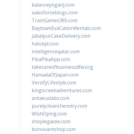
balanceyoganj.com
salesforceblogs.com
TrainGames365.com
BaytownEvaCationRentals.com
JabalpurCakeDelivery.com
halobjd.com
intelligenceqatar.com
PikaPikaApp.com
takecareofbusinessdfw.org
HamadaOfJapan.com
VersifyLifestyle.com
kingscreekadventures.com
antaeuslabs.com
purelycleanchemdry.com
WishOping.com
shoplegacee.com
bonvivantshop.com