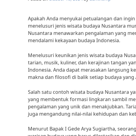
Apakah Anda menyukai petualangan dan ingin 
menelusuri jenis wisata budaya Nusantara mun
Nusantara menawarkan pengalaman yang memika
mendalami kekayaan budaya Indonesia.
Menelusuri keunikan jenis wisata budaya Nusa
tarian, musik, kuliner, dan kerajinan tangan 
Indonesia. Anda dapat merasakan langsung 
makna dan filosofi di balik setiap budaya yang
Salah satu contoh wisata budaya Nusantara yan
yang membentuk formasi lingkaran sambil mel
pengalaman yang unik dan menakjubkan. Tarian
juga mengandung nilai-nilai kehidupan dan k
Menurut Bapak I Gede Arya Sugiartha, seorang p