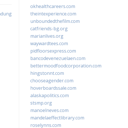
okhealthcareers.com
andung
theintexperience.com
unboundedthefilm.com
catfriends-bg.org
marianlives.org
waywardtees.com
pidfloorsexpress.com
bancodevenezuelaen.com
bettermoodfoodcorporation.com
hingstonnt.com
chooseagender.com
hoverboardssale.com
alaskapolitics.com
stsmp.org
manoelneves.com
mandelaeffectlibrary.com
roselynns.com