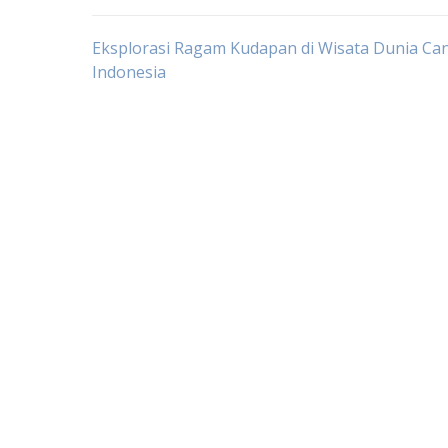
Post
Eksplorasi Ragam Kudapan di Wisata Dunia Ca
Indonesia
navigation