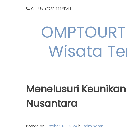
Skip
Call Us: +2782 444 YEAH
to
content
OMPTOURTR
Wisata Te
Menelusuri Keunikan
Nusantara
Posted on
October 10, 2024
by
adminomp