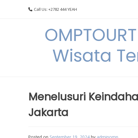
Skip
Call Us: +2782 444 YEAH
to
content
OMPTOURTR
Wisata Te
Menelusuri Keindaha
Jakarta
Posted on
September 19, 2024
by
adminomp