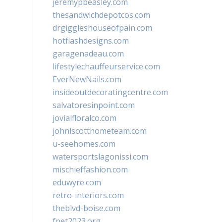
jeremypbeasley.com
thesandwichdepotcos.com
drgiggleshouseofpain.com
hotflashdesigns.com
garagenadeau.com
lifestylechauffeurservice.com
EverNewNails.com
insideoutdecoratingcentre.com
salvatoresinpoint.com
jovialfloralco.com
johnlscotthometeam.com
u-seehomes.com
watersportslagonissi.com
mischieffashion.com
eduwyre.com
retro-interiors.com
theblvd-boise.com
fpet2023.org