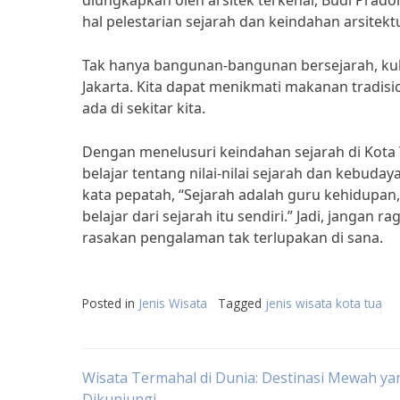
diungkapkan oleh arsitek terkenal, Budi Prado
hal pelestarian sejarah dan keindahan arsitektu
Tak hanya bangunan-bangunan bersejarah, kulin
Jakarta. Kita dapat menikmati makanan tradis
ada di sekitar kita.
Dengan menelusuri keindahan sejarah di Kota T
belajar tentang nilai-nilai sejarah dan kebuda
kata pepatah, “Sejarah adalah guru kehidupan,
belajar dari sejarah itu sendiri.” Jadi, jangan 
rasakan pengalaman tak terlupakan di sana.
Posted in
Jenis Wisata
Tagged
jenis wisata kota tua
Post
Wisata Termahal di Dunia: Destinasi Mewah ya
Dikunjungi