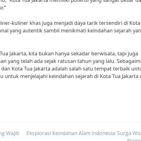
no, “Kota Tua Jakarta memiliki potensi yang sangat besar d
r.”
er-kuliner khas juga menjadi daya tarik tersendiri di Kota
ional yang autentik sambil menikmati keindahan sejarah ya
ua Jakarta, kita bukan hanya sekadar berwisata, tapi juga
yaan yang telah ada sejak ratusan tahun yang lalu. Sebagai
 dan Kota Tua Jakarta adalah salah satu tempat terbaik unt
ragu untuk menjelajahi keindahan sejarah di Kota Tua Jakarta
ng Wajib
Eksplorasi Keindahan Alam Indonesia: Surga Wis
Neger