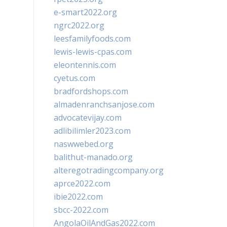
e-smart2022.org
ngrc2022.org
leesfamilyfoods.com
lewis-lewis-cpas.com
eleontennis.com
cyetus.com
bradfordshops.com
almadenranchsanjose.com
advocatevijay.com
adlibilimler2023.com
naswwebed.org
balithut-manado.org
alteregotradingcompany.org
aprce2022.com
ibie2022.com
sbcc-2022.com
AngolaOilAndGas2022.com