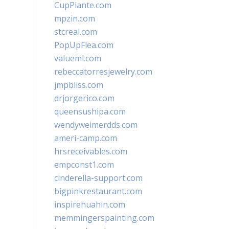
CupPlante.com
mpzin.com
stcreal.com
PopUpFlea.com
valueml.com
rebeccatorresjewelry.com
jmpbliss.com
drjorgerico.com
queensushipa.com
wendyweimerdds.com
ameri-camp.com
hrsreceivables.com
empconst1.com
cinderella-support.com
bigpinkrestaurant.com
inspirehuahin.com
memmingerspainting.com