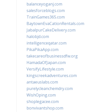
balanceyoganj.com
salesforceblogs.com
TrainGames365.com
BaytownEvaCationRentals.com
JabalpurCakeDelivery.com
halobjd.com
intelligenceqatar.com
PikaPikaApp.com
takecareofbusinessdfw.org
HamadaOfJapan.com
VersifyLifestyle.com
kingscreekadventures.com
antaeuslabs.com
purelycleanchemdry.com
WishOping.com
shoplegacee.com
bonvivantshop.com