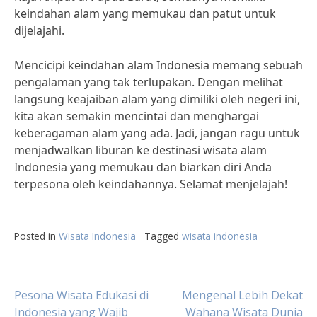
keindahan alam yang memukau dan patut untuk
dijelajahi.
Mencicipi keindahan alam Indonesia memang sebuah
pengalaman yang tak terlupakan. Dengan melihat
langsung keajaiban alam yang dimiliki oleh negeri ini,
kita akan semakin mencintai dan menghargai
keberagaman alam yang ada. Jadi, jangan ragu untuk
menjadwalkan liburan ke destinasi wisata alam
Indonesia yang memukau dan biarkan diri Anda
terpesona oleh keindahannya. Selamat menjelajah!
Posted in
Wisata Indonesia
Tagged
wisata indonesia
Post
Pesona Wisata Edukasi di
Mengenal Lebih Dekat
Indonesia yang Wajib
Wahana Wisata Dunia