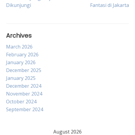
Dikunjungi
Fantasi di Jakarta
navigation
Archives
March 2026
February 2026
January 2026
December 2025
January 2025
December 2024
November 2024
October 2024
September 2024
August 2026