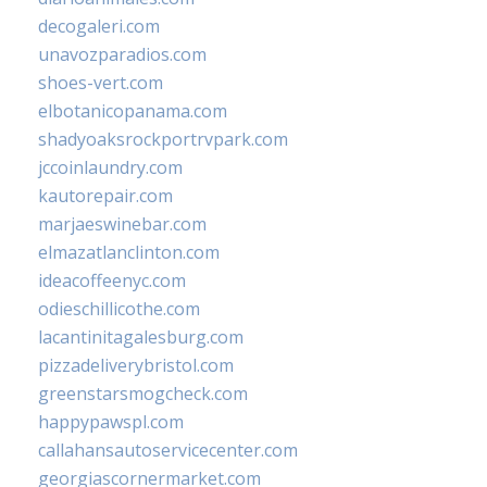
decogaleri.com
unavozparadios.com
shoes-vert.com
elbotanicopanama.com
shadyoaksrockportrvpark.com
jccoinlaundry.com
kautorepair.com
marjaeswinebar.com
elmazatlanclinton.com
ideacoffeenyc.com
odieschillicothe.com
lacantinitagalesburg.com
pizzadeliverybristol.com
greenstarsmogcheck.com
happypawspl.com
callahansautoservicecenter.com
georgiascornermarket.com