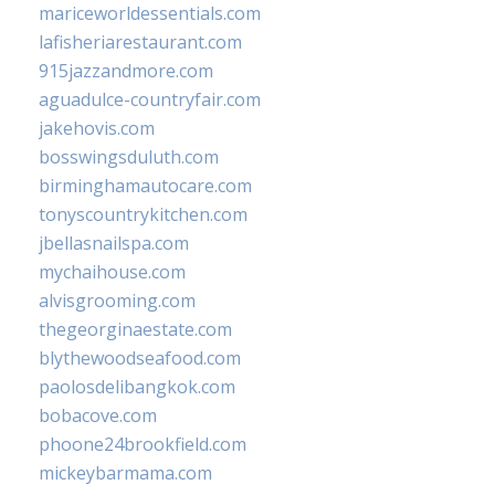
mariceworldessentials.com
lafisheriarestaurant.com
915jazzandmore.com
aguadulce-countryfair.com
jakehovis.com
bosswingsduluth.com
birminghamautocare.com
tonyscountrykitchen.com
jbellasnailspa.com
mychaihouse.com
alvisgrooming.com
thegeorginaestate.com
blythewoodseafood.com
paolosdelibangkok.com
bobacove.com
phoone24brookfield.com
mickeybarmama.com