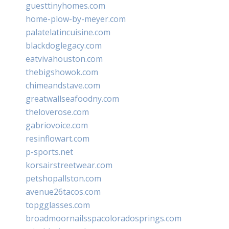
guesttinyhomes.com
home-plow-by-meyer.com
palatelatincuisine.com
blackdoglegacy.com
eatvivahouston.com
thebigshowok.com
chimeandstave.com
greatwallseafoodny.com
theloverose.com
gabriovoice.com
resinflowart.com
p-sports.net
korsairstreetwear.com
petshopallston.com
avenue26tacos.com
topgglasses.com
broadmoornailsspacoloradosprings.com