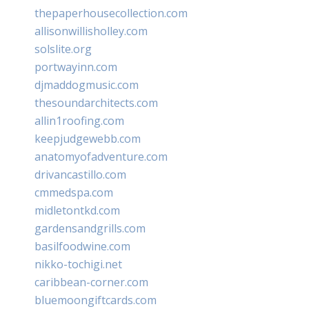
thepaperhousecollection.com
allisonwillisholley.com
solslite.org
portwayinn.com
djmaddogmusic.com
thesoundarchitects.com
allin1roofing.com
keepjudgewebb.com
anatomyofadventure.com
drivancastillo.com
cmmedspa.com
midletontkd.com
gardensandgrills.com
basilfoodwine.com
nikko-tochigi.net
caribbean-corner.com
bluemoongiftcards.com