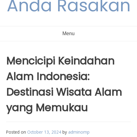
Anda Rasakan
Menu
Mencicipi Keindahan
Alam Indonesia:
Destinasi Wisata Alam
yang Memukau
Posted on
October 13, 2024
by
adminomp