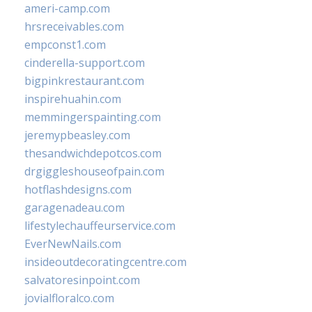
ameri-camp.com
hrsreceivables.com
empconst1.com
cinderella-support.com
bigpinkrestaurant.com
inspirehuahin.com
memmingerspainting.com
jeremypbeasley.com
thesandwichdepotcos.com
drgiggleshouseofpain.com
hotflashdesigns.com
garagenadeau.com
lifestylechauffeurservice.com
EverNewNails.com
insideoutdecoratingcentre.com
salvatoresinpoint.com
jovialfloralco.com