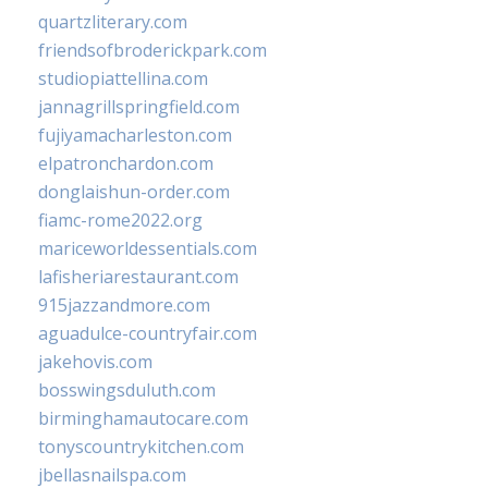
quartzliterary.com
friendsofbroderickpark.com
studiopiattellina.com
jannagrillspringfield.com
fujiyamacharleston.com
elpatronchardon.com
donglaishun-order.com
fiamc-rome2022.org
mariceworldessentials.com
lafisheriarestaurant.com
915jazzandmore.com
aguadulce-countryfair.com
jakehovis.com
bosswingsduluth.com
birminghamautocare.com
tonyscountrykitchen.com
jbellasnailspa.com