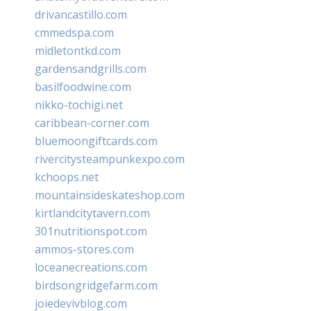
drivancastillo.com
cmmedspa.com
midletontkd.com
gardensandgrills.com
basilfoodwine.com
nikko-tochigi.net
caribbean-corner.com
bluemoongiftcards.com
rivercitysteampunkexpo.com
kchoops.net
mountainsideskateshop.com
kirtlandcitytavern.com
301nutritionspot.com
ammos-stores.com
loceanecreations.com
birdsongridgefarm.com
joiedevivblog.com