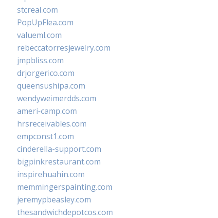
stcreal.com
PopUpFlea.com
valueml.com
rebeccatorresjewelry.com
jmpbliss.com
drjorgerico.com
queensushipa.com
wendyweimerdds.com
ameri-camp.com
hrsreceivables.com
empconst1.com
cinderella-support.com
bigpinkrestaurant.com
inspirehuahin.com
memmingerspainting.com
jeremypbeasley.com
thesandwichdepotcos.com