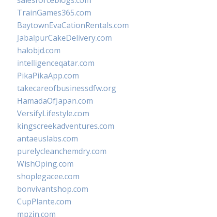
salesforceblogs.com
TrainGames365.com
BaytownEvaCationRentals.com
JabalpurCakeDelivery.com
halobjd.com
intelligenceqatar.com
PikaPikaApp.com
takecareofbusinessdfw.org
HamadaOfJapan.com
VersifyLifestyle.com
kingscreekadventures.com
antaeuslabs.com
purelycleanchemdry.com
WishOping.com
shoplegacee.com
bonvivantshop.com
CupPlante.com
mpzin.com