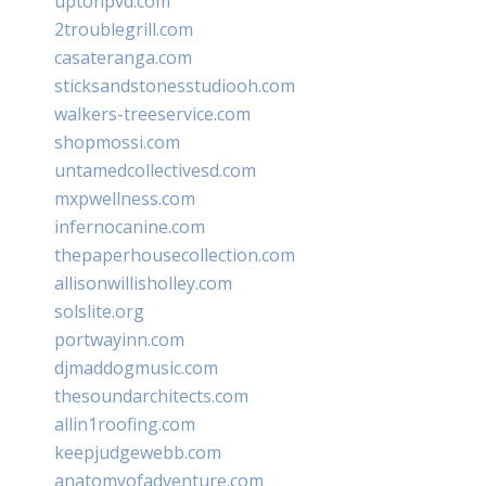
uptonpvd.com
2troublegrill.com
casateranga.com
sticksandstonesstudiooh.com
walkers-treeservice.com
shopmossi.com
untamedcollectivesd.com
mxpwellness.com
infernocanine.com
thepaperhousecollection.com
allisonwillisholley.com
solslite.org
portwayinn.com
djmaddogmusic.com
thesoundarchitects.com
allin1roofing.com
keepjudgewebb.com
anatomyofadventure.com