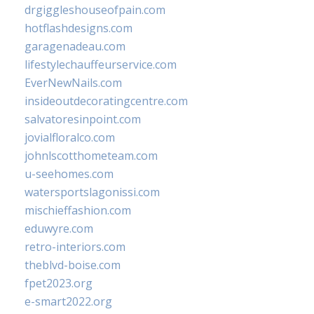
drgiggleshouseofpain.com
hotflashdesigns.com
garagenadeau.com
lifestylechauffeurservice.com
EverNewNails.com
insideoutdecoratingcentre.com
salvatoresinpoint.com
jovialfloralco.com
johnlscotthometeam.com
u-seehomes.com
watersportslagonissi.com
mischieffashion.com
eduwyre.com
retro-interiors.com
theblvd-boise.com
fpet2023.org
e-smart2022.org