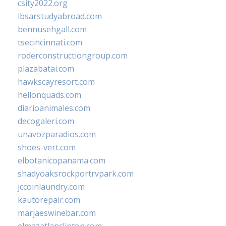
csity2022.org
ibsarstudyabroad.com
bennusehgall.com
tsecincinnati.com
roderconstructiongroup.com
plazabatai.com
hawkscayresort.com
hellonquads.com
diarioanimales.com
decogaleri.com
unavozparadios.com
shoes-vert.com
elbotanicopanama.com
shadyoaksrockportrvpark.com
jccoinlaundry.com
kautorepair.com
marjaeswinebar.com