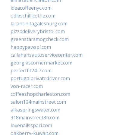
elmazatlanclinton.com
ideacoffeenyc.com
odieschillicothe.com
lacantinitagalesburg.com
pizzadeliverybristol.com
greenstarsmogcheck.com
happypawspl.com
callahansautoservicecenter.com
georgiascornermarket.com
perfectfit24-7.com
portugalprivatedriver.com
von-racer.com
coffeeshopcharleston.com
salon104mainstreet.com
alkaspringswater.com
318mainstreet8h.com
lovenailsspari.com
oakberry-kuwait.com