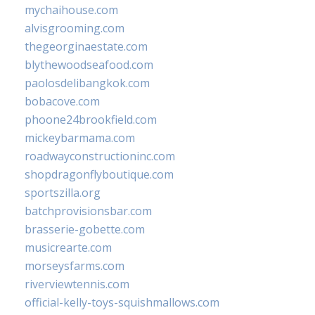
mychaihouse.com
alvisgrooming.com
thegeorginaestate.com
blythewoodseafood.com
paolosdelibangkok.com
bobacove.com
phoone24brookfield.com
mickeybarmama.com
roadwayconstructioninc.com
shopdragonflyboutique.com
sportszilla.org
batchprovisionsbar.com
brasserie-gobette.com
musicrearte.com
morseysfarms.com
riverviewtennis.com
official-kelly-toys-squishmallows.com