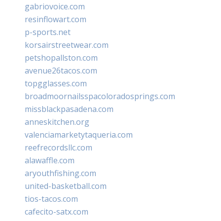
gabriovoice.com
resinflowart.com
p-sports.net
korsairstreetwear.com
petshopallston.com
avenue26tacos.com
topgglasses.com
broadmoornailsspacoloradosprings.com
missblackpasadena.com
anneskitchen.org
valenciamarketytaqueria.com
reefrecordsllc.com
alawaffle.com
aryouthfishing.com
united-basketball.com
tios-tacos.com
cafecito-satx.com