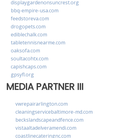
displaygardenonsuncrest.org
bbq-empire-usa.com
feedstoreva.com
drogopets.com
ediblechalk.com
tabletennisnearme.com
oaksofa.com
soultacohtx.com
capishcaps.com
gpsyfl.org
MEDIA PARTNER III
vwrepairarlington.com
cleaningservicebaltimore-md.com
beckslandscapeandfence.com
vistaaltadelveramendi.com
coastlinecateringnc.com