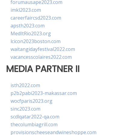
forumausape2023.com
imkl2023.com
careerfaircsd2023.com
apsth2023.com
MedItRio2023.org
lcicon2023boston.com
waitangidayfestival2022.com
vacancesscolaires2022.com
MEDIA PARTNER II
isth2022.com
p2b2pabi2023-makassar.com
wocfparis2023.org
sinc2023.com
scdlqatar2022-qa.com
thecolumbiagrill.com
provisionscheeseandwineshoppe.com