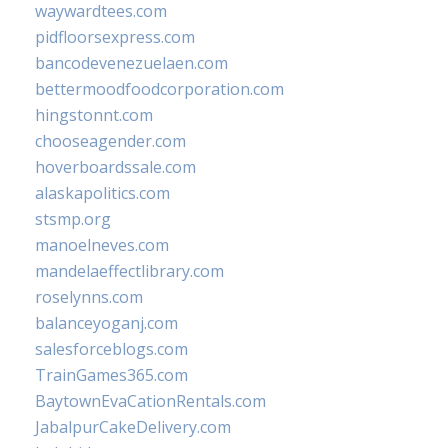
waywardtees.com
pidfloorsexpress.com
bancodevenezuelaen.com
bettermoodfoodcorporation.com
hingstonnt.com
chooseagender.com
hoverboardssale.com
alaskapolitics.com
stsmp.org
manoelneves.com
mandelaeffectlibrary.com
roselynns.com
balanceyoganj.com
salesforceblogs.com
TrainGames365.com
BaytownEvaCationRentals.com
JabalpurCakeDelivery.com