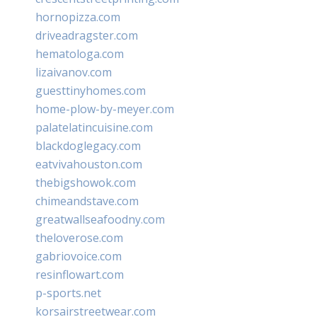
hornopizza.com
driveadragster.com
hematologa.com
lizaivanov.com
guesttinyhomes.com
home-plow-by-meyer.com
palatelatincuisine.com
blackdoglegacy.com
eatvivahouston.com
thebigshowok.com
chimeandstave.com
greatwallseafoodny.com
theloverose.com
gabriovoice.com
resinflowart.com
p-sports.net
korsairstreetwear.com