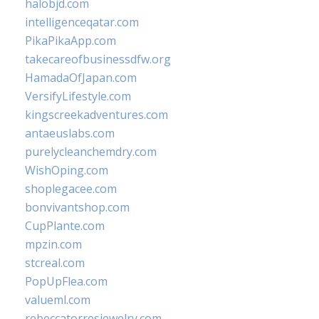
halobjd.com
intelligenceqatar.com
PikaPikaApp.com
takecareofbusinessdfw.org
HamadaOfJapan.com
VersifyLifestyle.com
kingscreekadventures.com
antaeuslabs.com
purelycleanchemdry.com
WishOping.com
shoplegacee.com
bonvivantshop.com
CupPlante.com
mpzin.com
stcreal.com
PopUpFlea.com
valueml.com
rebeccatorresjewelry.com