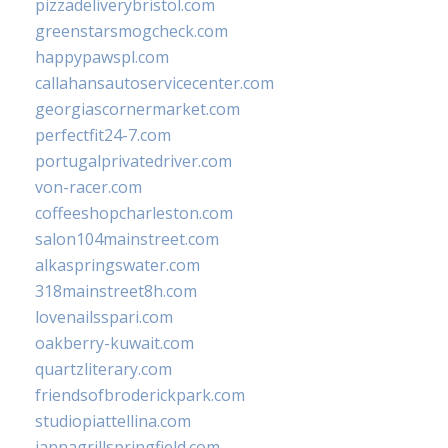
pizzadeliverybristol.com
greenstarsmogcheck.com
happypawspl.com
callahansautoservicecenter.com
georgiascornermarket.com
perfectfit24-7.com
portugalprivatedriver.com
von-racer.com
coffeeshopcharleston.com
salon104mainstreet.com
alkaspringswater.com
318mainstreet8h.com
lovenailsspari.com
oakberry-kuwait.com
quartzliterary.com
friendsofbroderickpark.com
studiopiattellina.com
jannagrillspringfield.com