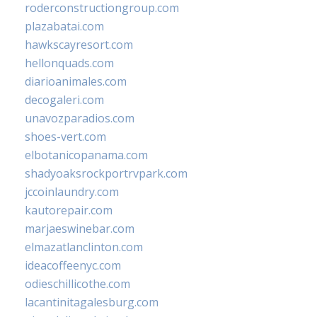
roderconstructiongroup.com
plazabatai.com
hawkscayresort.com
hellonquads.com
diarioanimales.com
decogaleri.com
unavozparadios.com
shoes-vert.com
elbotanicopanama.com
shadyoaksrockportrvpark.com
jccoinlaundry.com
kautorepair.com
marjaeswinebar.com
elmazatlanclinton.com
ideacoffeenyc.com
odieschillicothe.com
lacantinitagalesburg.com