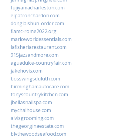
fujiyamacharleston.com
elpatronchardon.com
donglaishun-order.com
fiamc-rome2022.org
mariceworldessentials.com
lafisheriarestaurant.com
915jazzandmore.com
aguadulce-countryfair.com
jakehovis.com
bosswingsduluth.com
birminghamautocare.com
tonyscountrykitchen.com
jbellasnailspa.com
mychaihouse.com
alvisgrooming.com
thegeorginaestate.com
blythewoodseafood.com