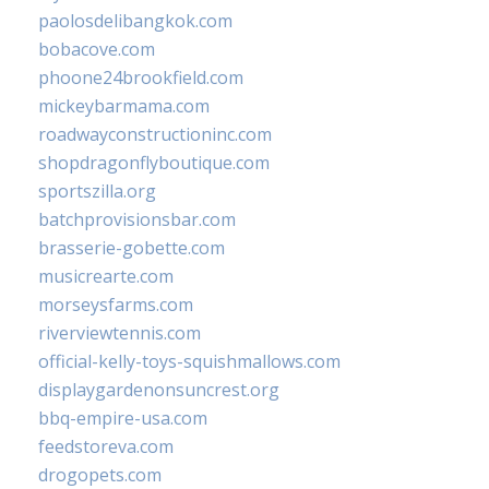
paolosdelibangkok.com
bobacove.com
phoone24brookfield.com
mickeybarmama.com
roadwayconstructioninc.com
shopdragonflyboutique.com
sportszilla.org
batchprovisionsbar.com
brasserie-gobette.com
musicrearte.com
morseysfarms.com
riverviewtennis.com
official-kelly-toys-squishmallows.com
displaygardenonsuncrest.org
bbq-empire-usa.com
feedstoreva.com
drogopets.com