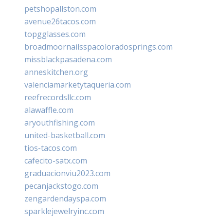
petshopallston.com
avenue26tacos.com
topgglasses.com
broadmoornailsspacoloradosprings.com
missblackpasadena.com
anneskitchen.org
valenciamarketytaqueria.com
reefrecordsllc.com
alawaffle.com
aryouthfishing.com
united-basketball.com
tios-tacos.com
cafecito-satx.com
graduacionviu2023.com
pecanjackstogo.com
zengardendayspa.com
sparklejewelryinc.com