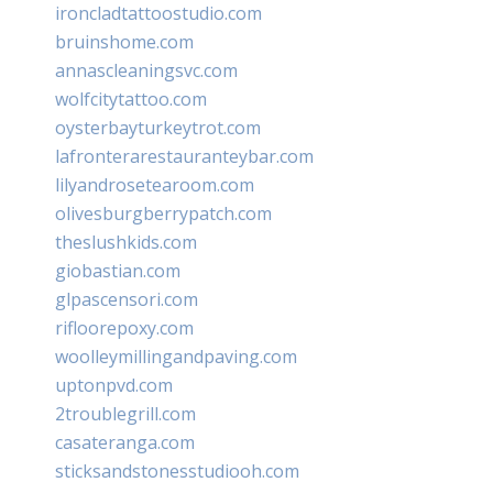
ironcladtattoostudio.com
bruinshome.com
annascleaningsvc.com
wolfcitytattoo.com
oysterbayturkeytrot.com
lafronterarestauranteybar.com
lilyandrosetearoom.com
olivesburgberrypatch.com
theslushkids.com
giobastian.com
glpascensori.com
rifloorepoxy.com
woolleymillingandpaving.com
uptonpvd.com
2troublegrill.com
casateranga.com
sticksandstonesstudiooh.com