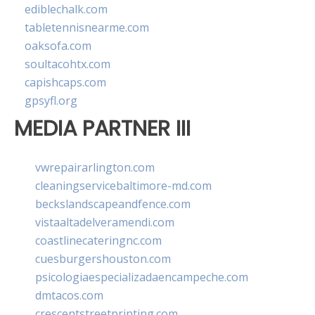
ediblechalk.com
tabletennisnearme.com
oaksofa.com
soultacohtx.com
capishcaps.com
gpsyfl.org
MEDIA PARTNER III
vwrepairarlington.com
cleaningservicebaltimore-md.com
beckslandscapeandfence.com
vistaaltadelveramendi.com
coastlinecateringnc.com
cuesburgershouston.com
psicologiaespecializadaencampeche.com
dmtacos.com
crescentstreetprinting.com