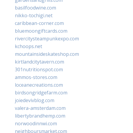
basilfoodwine.com
nikko-tochigi.net
caribbean-corner.com
bluemoongiftcards.com
rivercitysteampunkexpo.com
kchoops.net
mountainsideskateshop.com
kirtlandcitytavern.com
301nutritionspot.com
ammos-stores.com
loceanecreations.com
birdsongridgefarm.com
joiedevivblog.com
valera-amsterdam.com
libertybrandhemp.com
norwoodinnwi.com
neighboursmarket.com