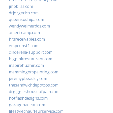
jmpbliss.com
drjorgerico.com
queensushipa.com
wendyweimerdds.com
ameri-camp.com
hrsreceivables.com
empconst1.com
cinderella-support.com
bigpinkrestaurant.com
inspirehuahin.com
memmingerspainting.com
jeremypbeasley.com
thesandwichdepotcos.com
drgiggleshouseofpain.com
hotflashdesigns.com
garagenadeau.com
lifestylechauffeurservice.com