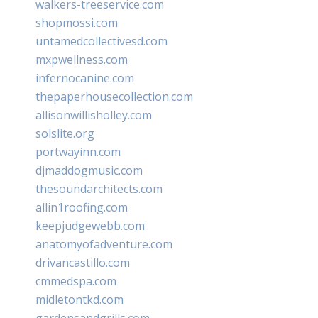
walkers-treeservice.com
shopmossi.com
untamedcollectivesd.com
mxpwellness.com
infernocanine.com
thepaperhousecollection.com
allisonwillisholley.com
solslite.org
portwayinn.com
djmaddogmusic.com
thesoundarchitects.com
allin1roofing.com
keepjudgewebb.com
anatomyofadventure.com
drivancastillo.com
cmmedspa.com
midletontkd.com
gardensandgrills.com