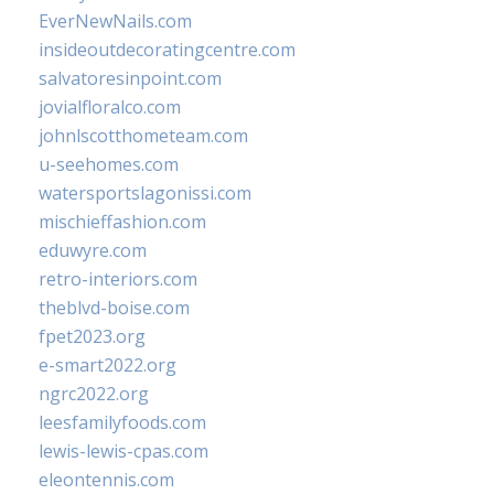
EverNewNails.com
insideoutdecoratingcentre.com
salvatoresinpoint.com
jovialfloralco.com
johnlscotthometeam.com
u-seehomes.com
watersportslagonissi.com
mischieffashion.com
eduwyre.com
retro-interiors.com
theblvd-boise.com
fpet2023.org
e-smart2022.org
ngrc2022.org
leesfamilyfoods.com
lewis-lewis-cpas.com
eleontennis.com