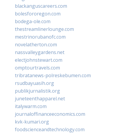
blackanguscareers.com
bolesfororegon.com
bodega-ole.com
thestreamlinerlounge.com
mestrinorubanofc.com
novelatherton.com
nassvalleygardens.net
electjohnstewart.com
omptourtravels.com
tribratanews-polreskebumen.com
rsudbayuasih.org
publikjurnalistik.org
juneteenthapparel.net
italywarm.com
journaloffinanceeconomics.com
kvk-kumari.org
foodscienceandtechnology.com