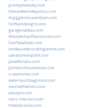
jeremypbeasley.com
thesandwichdepotcos.com
drgiggleshouseofpain.com
hotflashdesigns.com
garagenadeau.com
lifestylechauffeurservice.com
EverNewNails.com
insideoutdecoratingcentre.com
salvatoresinpoint.com
jovialfloralco.com
johnlscotthometeam.com
u-seehomes.com
watersportslagonissi.com
mischieffashion.com
eduwyre.com
retro-interiors.com
theblvd-boise.com