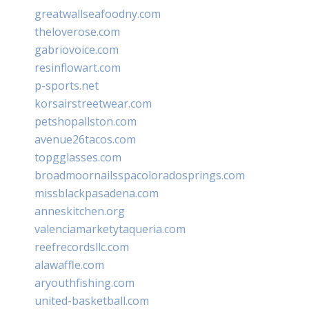
greatwallseafoodny.com
theloverose.com
gabriovoice.com
resinflowart.com
p-sports.net
korsairstreetwear.com
petshopallston.com
avenue26tacos.com
topgglasses.com
broadmoornailsspacoloradosprings.com
missblackpasadena.com
anneskitchen.org
valenciamarketytaqueria.com
reefrecordsllc.com
alawaffle.com
aryouthfishing.com
united-basketball.com