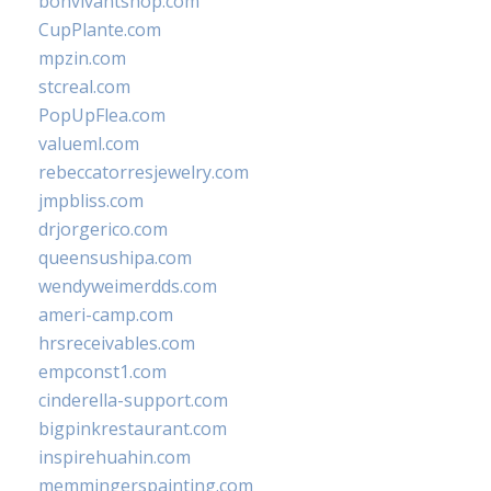
bonvivantshop.com
CupPlante.com
mpzin.com
stcreal.com
PopUpFlea.com
valueml.com
rebeccatorresjewelry.com
jmpbliss.com
drjorgerico.com
queensushipa.com
wendyweimerdds.com
ameri-camp.com
hrsreceivables.com
empconst1.com
cinderella-support.com
bigpinkrestaurant.com
inspirehuahin.com
memmingerspainting.com