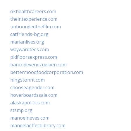
okhealthcareers.com
theintexperience.com
unboundedthefilm.com
catfriends-bg.org
marianlives.org
waywardtees.com
pidfloorsexpress.com
bancodevenezuelaen.com
bettermoodfoodcorporation.com
hingstonnt.com
chooseagender.com
hoverboardssale.com
alaskapolitics.com
stsmp.org
manoelneves.com
mandelaeffectlibrary.com