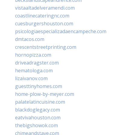
vistaaltadelveramendi.com
coastlinecateringnc.com
cuesburgershouston.com
psicologiaespecializadaencampeche.com
dmtacos.com
crescentstreetprinting.com
hornopizza.com
driveadragster.com
hematologa.com
lizaivanov.com
guesttinyhomes.com
home-plow-by-meyer.com
palatelatincuisine.com
blackdoglegacy.com
eatvivahouston.com
thebigshowok.com
chimeandstave.com