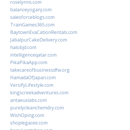
roselynns.com
balanceyoganj.com
salesforceblogs.com
TrainGames365.com
BaytownEvaCationRentals.com
JabalpurCakeDelivery.com
halobjd.com
intelligenceqatar.com
PikaPikaApp.com
takecareofbusinessdfw.org
HamadaOfJapan.com
VersifyLifestyle.com
kingscreekadventures.com
antaeuslabs.com
purelycleanchemdry.com
WishOping.com
shoplegacee.com