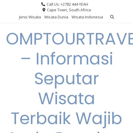
Skip
Call Us: +2782 444 YEAH
to
Cape Town, South Africa
content
Jenis Wisata
Wisata Dunia
Wisata Indonesia
OMPTOURTRAVE
– Informasi
Seputar
Wisata
Terbaik Wajib