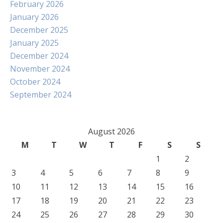
February 2026
January 2026
December 2025
January 2025
December 2024
November 2024
October 2024
September 2024
August 2026
M
T
W
T
F
S
S
1
2
3
4
5
6
7
8
9
10
11
12
13
14
15
16
17
18
19
20
21
22
23
24
25
26
27
28
29
30