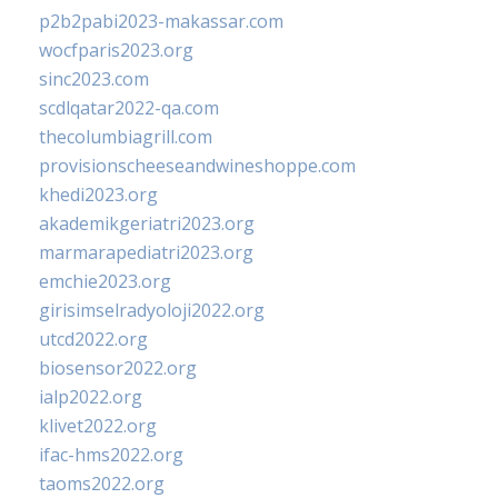
p2b2pabi2023-makassar.com
wocfparis2023.org
sinc2023.com
scdlqatar2022-qa.com
thecolumbiagrill.com
provisionscheeseandwineshoppe.com
khedi2023.org
akademikgeriatri2023.org
marmarapediatri2023.org
emchie2023.org
girisimselradyoloji2022.org
utcd2022.org
biosensor2022.org
ialp2022.org
klivet2022.org
ifac-hms2022.org
taoms2022.org