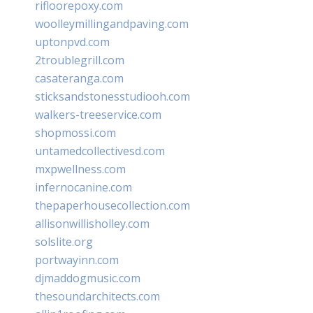
rifloorepoxy.com
woolleymillingandpaving.com
uptonpvd.com
2troublegrill.com
casateranga.com
sticksandstonesstudiooh.com
walkers-treeservice.com
shopmossi.com
untamedcollectivesd.com
mxpwellness.com
infernocanine.com
thepaperhousecollection.com
allisonwillisholley.com
solslite.org
portwayinn.com
djmaddogmusic.com
thesoundarchitects.com