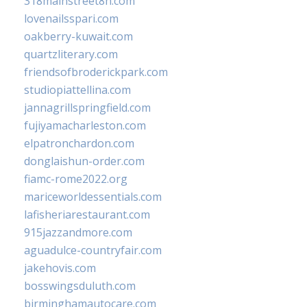
318mainstreet8h.com
lovenailsspari.com
oakberry-kuwait.com
quartzliterary.com
friendsofbroderickpark.com
studiopiattellina.com
jannagrillspringfield.com
fujiyamacharleston.com
elpatronchardon.com
donglaishun-order.com
fiamc-rome2022.org
mariceworldessentials.com
lafisheriarestaurant.com
915jazzandmore.com
aguadulce-countryfair.com
jakehovis.com
bosswingsduluth.com
birminghamautocare.com