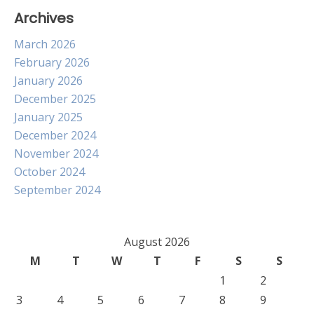
Archives
March 2026
February 2026
January 2026
December 2025
January 2025
December 2024
November 2024
October 2024
September 2024
August 2026
M
T
W
T
F
S
S
1
2
3
4
5
6
7
8
9