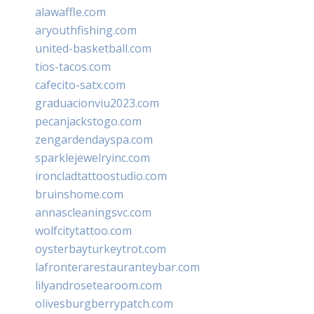
alawaffle.com
aryouthfishing.com
united-basketball.com
tios-tacos.com
cafecito-satx.com
graduacionviu2023.com
pecanjackstogo.com
zengardendayspa.com
sparklejewelryinc.com
ironcladtattoostudio.com
bruinshome.com
annascleaningsvc.com
wolfcitytattoo.com
oysterbayturkeytrot.com
lafronterarestauranteybar.com
lilyandrosetearoom.com
olivesburgberrypatch.com