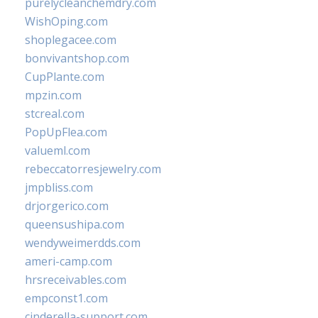
purelycleanchemdry.com
WishOping.com
shoplegacee.com
bonvivantshop.com
CupPlante.com
mpzin.com
stcreal.com
PopUpFlea.com
valueml.com
rebeccatorresjewelry.com
jmpbliss.com
drjorgerico.com
queensushipa.com
wendyweimerdds.com
ameri-camp.com
hrsreceivables.com
empconst1.com
cinderella-support.com