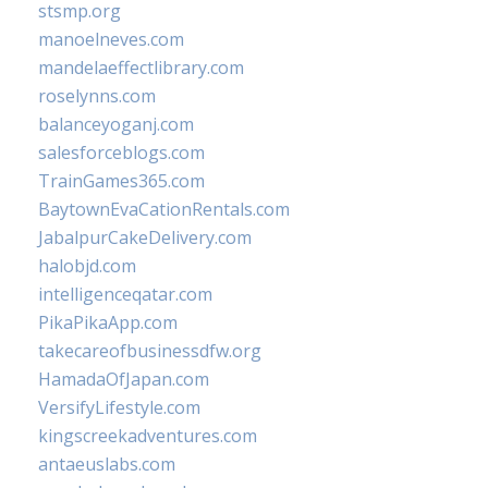
stsmp.org
manoelneves.com
mandelaeffectlibrary.com
roselynns.com
balanceyoganj.com
salesforceblogs.com
TrainGames365.com
BaytownEvaCationRentals.com
JabalpurCakeDelivery.com
halobjd.com
intelligenceqatar.com
PikaPikaApp.com
takecareofbusinessdfw.org
HamadaOfJapan.com
VersifyLifestyle.com
kingscreekadventures.com
antaeuslabs.com