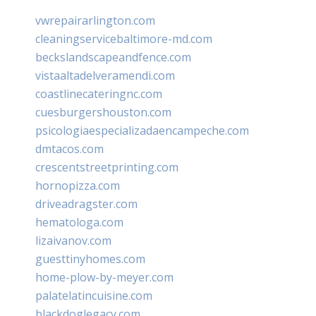
vwrepairarlington.com
cleaningservicebaltimore-md.com
beckslandscapeandfence.com
vistaaltadelveramendi.com
coastlinecateringnc.com
cuesburgershouston.com
psicologiaespecializadaencampeche.com
dmtacos.com
crescentstreetprinting.com
hornopizza.com
driveadragster.com
hematologa.com
lizaivanov.com
guesttinyhomes.com
home-plow-by-meyer.com
palatelatincuisine.com
blackdoglegacy.com