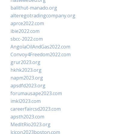
naswwebed.org
balithut-manado.org
alteregotradingcompany.org
aprce2022.com
ibie2022.com
sbcc-2022.com
AngolaOilAndGas2022.com
Convoy4Freedom2022.com
grur2023.org
hkhk2023.org
napm2023.org
apsdfd2023.org
forumausape2023.com
imkl2023.com
careerfaircsd2023.com
apsth2023.com
MedItRio2023.org
lcicon2023boston.com