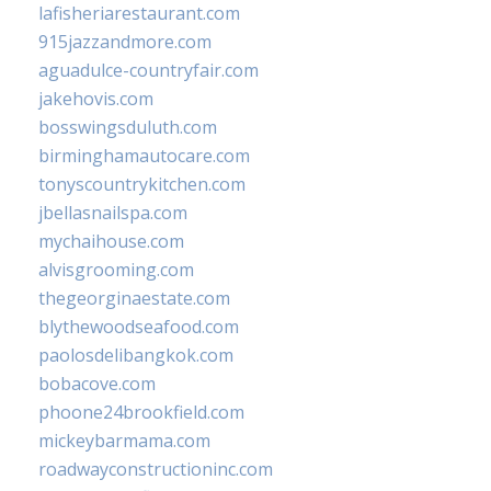
lafisheriarestaurant.com
915jazzandmore.com
aguadulce-countryfair.com
jakehovis.com
bosswingsduluth.com
birminghamautocare.com
tonyscountrykitchen.com
jbellasnailspa.com
mychaihouse.com
alvisgrooming.com
thegeorginaestate.com
blythewoodseafood.com
paolosdelibangkok.com
bobacove.com
phoone24brookfield.com
mickeybarmama.com
roadwayconstructioninc.com