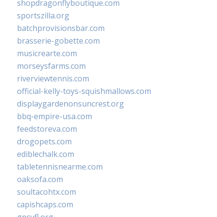
shopdragonflyboutique.com
sportszilla.org
batchprovisionsbar.com
brasserie-gobette.com
musicrearte.com
morseysfarms.com
riverviewtennis.com
official-kelly-toys-squishmallows.com
displaygardenonsuncrest.org
bbq-empire-usa.com
feedstoreva.com
drogopets.com
ediblechalk.com
tabletennisnearme.com
oaksofa.com
soultacohtx.com
capishcaps.com