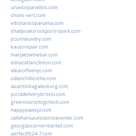
unavozparadios.com
shoes-vert.com
elbotanicopanama.com
shadyoaksrockportrvpark.com
jccoinlaundry.com
kautorepair.com
marjaeswinebar.com
elmazatlanclinton.com
ideacoffeenyc.com
odieschillicothe.com
lacantinitagalesburg.com
pizzadeliverybristol.com
greenstarsmogcheck.com
happypawspl.com
callahansautoservicecenter.com
georgiascornermarket.com
perfectfit24-7.com