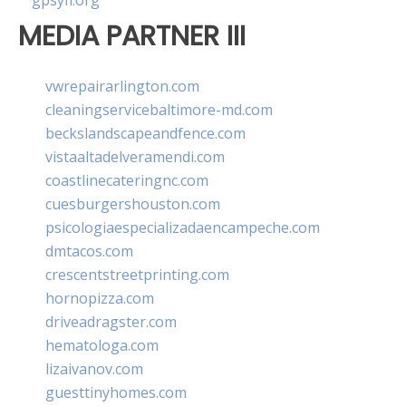
gpsyfl.org
MEDIA PARTNER III
vwrepairarlington.com
cleaningservicebaltimore-md.com
beckslandscapeandfence.com
vistaaltadelveramendi.com
coastlinecateringnc.com
cuesburgershouston.com
psicologiaespecializadaencampeche.com
dmtacos.com
crescentstreetprinting.com
hornopizza.com
driveadragster.com
hematologa.com
lizaivanov.com
guesttinyhomes.com