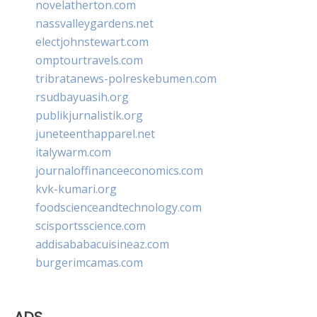
novelatherton.com
nassvalleygardens.net
electjohnstewart.com
omptourtravels.com
tribratanews-polreskebumen.com
rsudbayuasih.org
publikjurnalistik.org
juneteenthapparel.net
italywarm.com
journaloffinanceeconomics.com
kvk-kumari.org
foodscienceandtechnology.com
scisportsscience.com
addisababacuisineaz.com
burgerimcamas.com
ADS