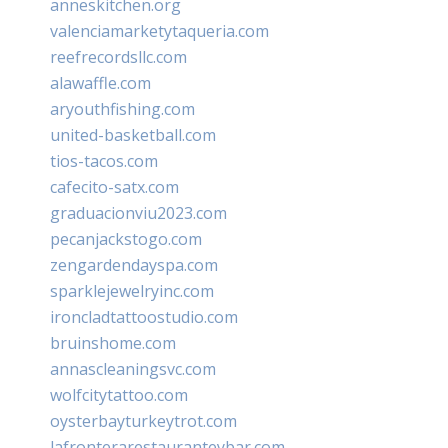
anneskitchen.org
valenciamarketytaqueria.com
reefrecordsllc.com
alawaffle.com
aryouthfishing.com
united-basketball.com
tios-tacos.com
cafecito-satx.com
graduacionviu2023.com
pecanjackstogo.com
zengardendayspa.com
sparklejewelryinc.com
ironcladtattoostudio.com
bruinshome.com
annascleaningsvc.com
wolfcitytattoo.com
oysterbayturkeytrot.com
lafronterarestauranteybar.com