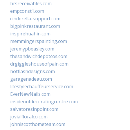
hrsreceivables.com
empconst1.com
cinderella-support.com
bigpinkrestaurant.com
inspirehuahin.com
memmingerspainting.com
jeremypbeasley.com
thesandwichdepotcos.com
drgiggleshouseofpain.com
hotflashdesigns.com
garagenadeau.com
lifestylechauffeurservice.com
EverNewNails.com
insideoutdecoratingcentre.com
salvatoresinpoint.com
jovialfloralco.com
johnlscotthometeam.com