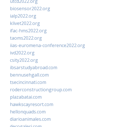
utcd2022.org
biosensor2022.org
ialp2022.org
klivet2022.org
ifac-hms2022.org
taoms2022.org
iias-euromena-conference2022.org
ivd2022.org
csity2022.org
ibsarstudyabroad.com
bennusehgall.com
tsecincinnati.com
roderconstructiongroup.com
plazabatai.com
hawkscayresort.com
hellonquads.com
diarioanimales.com
decogaleri.com