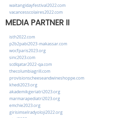
waitangidayfestival2022.com
vacancesscolaires2022.com
MEDIA PARTNER II
isth2022.com
p2b2pabi2023-makassar.com
wocfparis2023.org
sinc2023.com
scdlqatar2022-qa.com
thecolumbiagrill.com
provisionscheeseandwineshoppe.com
khedi2023.org
akademikgeriatri2023.org
marmarapediatri2023.org
emchie2023.org
girisimselradyoloji2022.org