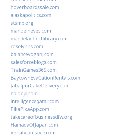
hoverboardssale.com
alaskapolitics.com
stsmp.org
manoelneves.com
mandelaeffectlibrary.com
roselynns.com
balanceyoganj.com
salesforceblogs.com
TrainGames365.com
BaytownEvaCationRentals.com
JabalpurCakeDelivery.com
halobjd.com
intelligenceqatar.com
PikaPikaApp.com
takecareofbusinessdfw.org
HamadaOfJapan.com
VersifyLifestyle.com