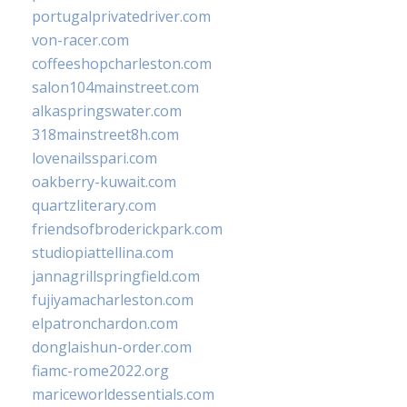
portugalprivatedriver.com
von-racer.com
coffeeshopcharleston.com
salon104mainstreet.com
alkaspringswater.com
318mainstreet8h.com
lovenailsspari.com
oakberry-kuwait.com
quartzliterary.com
friendsofbroderickpark.com
studiopiattellina.com
jannagrillspringfield.com
fujiyamacharleston.com
elpatronchardon.com
donglaishun-order.com
fiamc-rome2022.org
mariceworldessentials.com