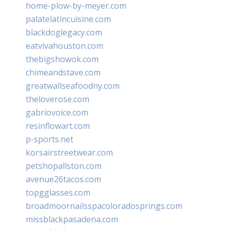
home-plow-by-meyer.com
palatelatincuisine.com
blackdoglegacy.com
eatvivahouston.com
thebigshowok.com
chimeandstave.com
greatwallseafoodny.com
theloverose.com
gabriovoice.com
resinflowart.com
p-sports.net
korsairstreetwear.com
petshopallston.com
avenue26tacos.com
topgglasses.com
broadmoornailsspacoloradosprings.com
missblackpasadena.com