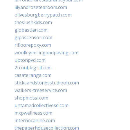
lilyandrosetearoom.com
olivesburgberrypatch.com
theslushkids.com
giobastian.com
glpascensori.com
rifloorepoxy.com
woolleymillingandpaving.com
uptonpvd.com
2troublegrill.com
casateranga.com
sticksandstonesstudiooh.com
walkers-treeservice.com
shopmossi.com
untamedcollectivesd.com
mxpwellness.com
infernocanine.com
thepaperhousecollection.com