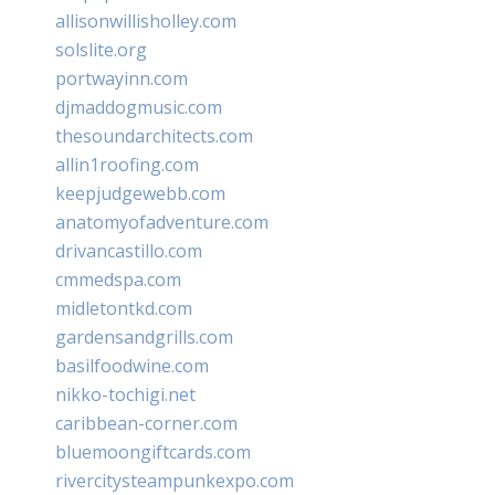
allisonwillisholley.com
solslite.org
portwayinn.com
djmaddogmusic.com
thesoundarchitects.com
allin1roofing.com
keepjudgewebb.com
anatomyofadventure.com
drivancastillo.com
cmmedspa.com
midletontkd.com
gardensandgrills.com
basilfoodwine.com
nikko-tochigi.net
caribbean-corner.com
bluemoongiftcards.com
rivercitysteampunkexpo.com