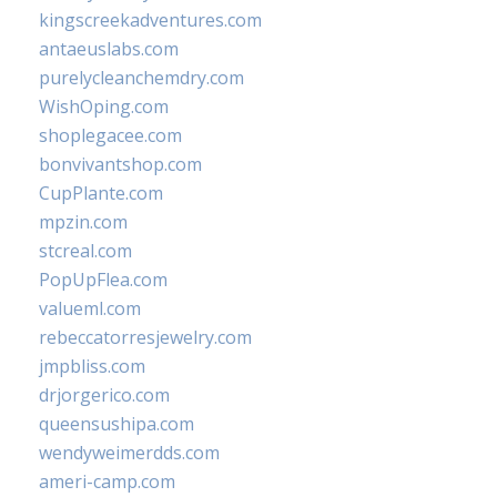
kingscreekadventures.com
antaeuslabs.com
purelycleanchemdry.com
WishOping.com
shoplegacee.com
bonvivantshop.com
CupPlante.com
mpzin.com
stcreal.com
PopUpFlea.com
valueml.com
rebeccatorresjewelry.com
jmpbliss.com
drjorgerico.com
queensushipa.com
wendyweimerdds.com
ameri-camp.com