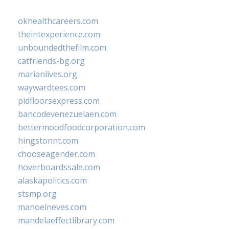
okhealthcareers.com
theintexperience.com
unboundedthefilm.com
catfriends-bg.org
marianlives.org
waywardtees.com
pidfloorsexpress.com
bancodevenezuelaen.com
bettermoodfoodcorporation.com
hingstonnt.com
chooseagender.com
hoverboardssale.com
alaskapolitics.com
stsmp.org
manoelneves.com
mandelaeffectlibrary.com