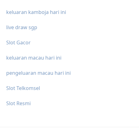
keluaran kamboja hari ini
live draw sgp
Slot Gacor
keluaran macau hari ini
pengeluaran macau hari ini
Slot Telkomsel
Slot Resmi