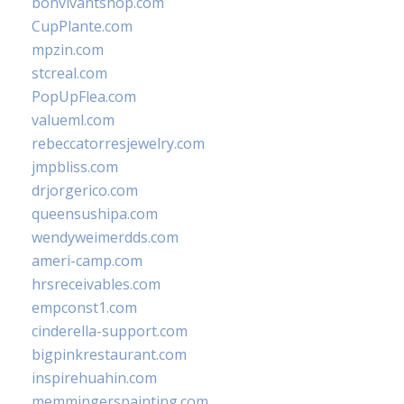
bonvivantshop.com
CupPlante.com
mpzin.com
stcreal.com
PopUpFlea.com
valueml.com
rebeccatorresjewelry.com
jmpbliss.com
drjorgerico.com
queensushipa.com
wendyweimerdds.com
ameri-camp.com
hrsreceivables.com
empconst1.com
cinderella-support.com
bigpinkrestaurant.com
inspirehuahin.com
memmingerspainting.com