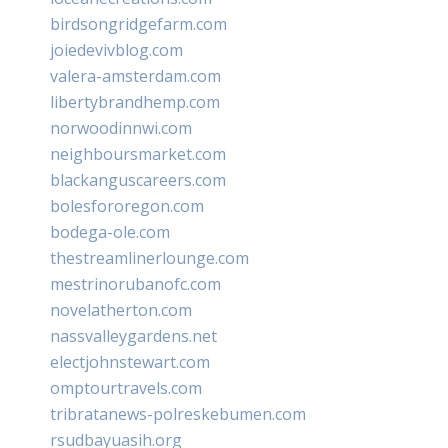
birdsongridgefarm.com
joiedevivblog.com
valera-amsterdam.com
libertybrandhemp.com
norwoodinnwi.com
neighboursmarket.com
blackanguscareers.com
bolesfororegon.com
bodega-ole.com
thestreamlinerlounge.com
mestrinorubanofc.com
novelatherton.com
nassvalleygardens.net
electjohnstewart.com
omptourtravels.com
tribratanews-polreskebumen.com
rsudbayuasih.org