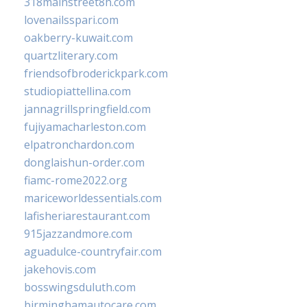
318mainstreet8h.com
lovenailsspari.com
oakberry-kuwait.com
quartzliterary.com
friendsofbroderickpark.com
studiopiattellina.com
jannagrillspringfield.com
fujiyamacharleston.com
elpatronchardon.com
donglaishun-order.com
fiamc-rome2022.org
mariceworldessentials.com
lafisheriarestaurant.com
915jazzandmore.com
aguadulce-countryfair.com
jakehovis.com
bosswingsduluth.com
birminghamautocare.com