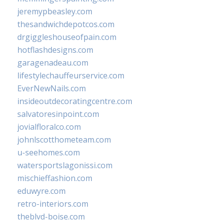
jeremypbeasley.com
thesandwichdepotcos.com
drgiggleshouseofpain.com
hotflashdesigns.com
garagenadeau.com
lifestylechauffeurservice.com
EverNewNails.com
insideoutdecoratingcentre.com
salvatoresinpoint.com
jovialfloralco.com
johnlscotthometeam.com
u-seehomes.com
watersportslagonissi.com
mischieffashion.com
eduwyre.com
retro-interiors.com
theblvd-boise.com