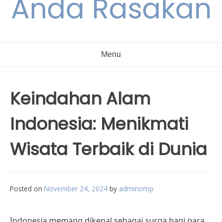
Anda Rasakan
Menu
Keindahan Alam
Indonesia: Menikmati
Wisata Terbaik di Dunia
Posted on
November 24, 2024
by
adminomp
Indonesia memang dikenal sebagai surga bagi para