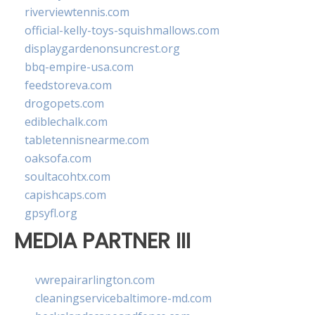
riverviewtennis.com
official-kelly-toys-squishmallows.com
displaygardenonsuncrest.org
bbq-empire-usa.com
feedstoreva.com
drogopets.com
ediblechalk.com
tabletennisnearme.com
oaksofa.com
soultacohtx.com
capishcaps.com
gpsyfl.org
MEDIA PARTNER III
vwrepairarlington.com
cleaningservicebaltimore-md.com