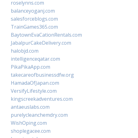
roselynns.com
balanceyoganj.com
salesforceblogs.com
TrainGames365.com
BaytownEvaCationRentals.com
JabalpurCakeDelivery.com
halobjd.com
intelligenceqatar.com
PikaPikaApp.com
takecareofbusinessdfw.org
HamadaOfJapan.com
VersifyLifestyle.com
kingscreekadventures.com
antaeuslabs.com
purelycleanchemdry.com
WishOping.com
shoplegacee.com