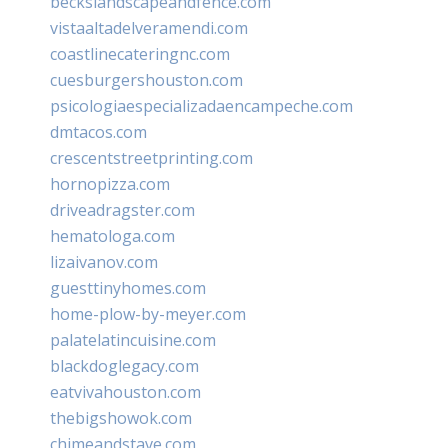
beckslandscapeandfence.com
vistaaltadelveramendi.com
coastlinecateringnc.com
cuesburgershouston.com
psicologiaespecializadaencampeche.com
dmtacos.com
crescentstreetprinting.com
hornopizza.com
driveadragster.com
hematologa.com
lizaivanov.com
guesttinyhomes.com
home-plow-by-meyer.com
palatelatincuisine.com
blackdoglegacy.com
eatvivahouston.com
thebigshowok.com
chimeandstave.com