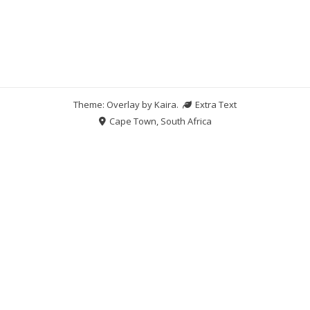
Theme: Overlay by
Kaira
.
Extra Text
Cape Town, South Africa