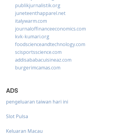
publikjurnalistik.org
juneteenthapparel.net
italywarm.com
journaloffinanceeconomics.com
kvk-kumari.org
foodscienceandtechnology.com
scisportsscience.com
addisababacuisineaz.com
burgerimcamas.com
ADS
pengeluaran taiwan hari ini
Slot Pulsa
Keluaran Macau