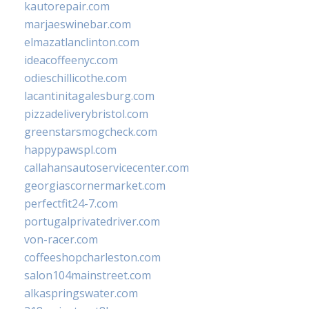
kautorepair.com
marjaeswinebar.com
elmazatlanclinton.com
ideacoffeenyc.com
odieschillicothe.com
lacantinitagalesburg.com
pizzadeliverybristol.com
greenstarsmogcheck.com
happypawspl.com
callahansautoservicecenter.com
georgiascornermarket.com
perfectfit24-7.com
portugalprivatedriver.com
von-racer.com
coffeeshopcharleston.com
salon104mainstreet.com
alkaspringswater.com