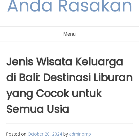
Anda Rasakan
Menu
Jenis Wisata Keluarga
di Bali: Destinasi Liburan
yang Cocok untuk
Semua Usia
Posted on
October 20, 2024
by
adminomp