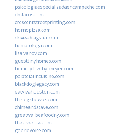
psicologiaespecializadaencampeche.com
dmtacos.com
crescentstreetprinting.com
hornopizza.com
driveadragster.com
hematologa.com
lizaivanov.com
guesttinyhomes.com
home-plow-by-meyer.com
palatelatincuisine.com
blackdoglegacy.com
eatvivahouston.com
thebigshowok.com
chimeandstave.com
greatwallseafoodny.com
theloverose.com
gabriovoice.com