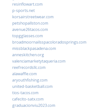
resinflowart.com
p-sports.net
korsairstreetwear.com
petshopallston.com
avenue26tacos.com
topgglasses.com
broadmoornailsspacoloradosprings.com
missblackpasadena.com
anneskitchen.org
valenciamarketytaqueria.com
reefrecordsllc.com
alawaffle.com
aryouthfishing.com
united-basketball.com
tios-tacos.com
cafecito-satx.com
graduacionviu2023.com