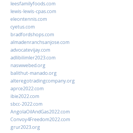
leesfamilyfoods.com
lewis-lewis-cpas.com
eleontennis.com
cyetus.com
bradfordshops.com
almadenranchsanjose.com
advocatevijay.com
adlibilimler2023.com
naswwebed.org
balithut-manado.org
alteregotradingcompany.org
aprce2022.com
ibie2022.com
sbcc-2022.com
AngolaOilAndGas2022.com
Convoy4Freedom2022.com
grur2023.org